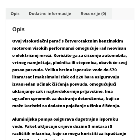
Opis
Dodatne informacije
Recenzije (0)
Opis
Ovaj visokotlačni perač s četverotaktnim benzinskim
motorom visokih performansi omogućuje rad neovisan
o električnoj mreži. Koristite ga za čišćenje automobila,
vrtnog namještaja, pločnika ili stepenica, obavit će svoj
posao posvuda. Velika brzina isporuke vode do 570
litara/sat i maksimalni tlak od 220 bara osiguravaju
izvanredan učinak čišćenja posvuda, omogućujući
uklanjanje čak i najtvrdokornije prljavštine. Ima
ugrađen spremnik za doziranje deterdženta, koji se
može koristiti za dodatno pojačanje učinka čišćenja.
Aluminijska pumpa osigurava dugotrajnu isporuku
vode. Paket uključuje crijevo dužine 8 metara i 5
različitih mlaznica, koje se mogu koristiti za ispuštanje