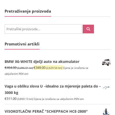
Pretraživanje proizvoda
PretraÅ¾i:
Promotivni artikli
BMW X6-WHITE dječji auto na akumulator
Izvorna
Trenutna
€
464.00
€
349.00
(3,496.01 kn)
(2,629.54 kn)
Cijena je izražena sa
cijena
cijena
uključenim PDV-om
bila
je:
je:
€349.00
Vaga u obliku slova U –idealno za mjerenje paleta do –
€464.00
(2,629.54
3000 kg
(3,496.01
kn).
€
511.00
(3,850.13 kn)
Cijena je izražena sa uključenim PDV-om
kn).
VISOKOTLAČNI PERAČ "SCHEPPACH HCE-2800"