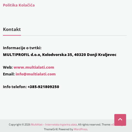
Politika Kolačića
Kontakt
Informacije o tvrtki:
MULTIPROFIL d.o.o, Kolodvorska 35, 40320 Donji Kraljevec
Web:
www.multialati.com
Email:
info@multialati.com
Info telefon:
+385-921809250
Copyright © 2026
MultiAlati – Internetska trgovina alata
. All rights reserved. Theme:
eStore
by
ThemeGrill. Powered by
WordPress
.