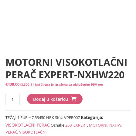
MOTORNI VISOKOTLAČNI
PERAČ EXPERT-NXHW220
€
438.00
(3,300.11 kn)
Cijena je izražena sa uključenim PDV-om
MOTORNI
Dodaj u košaricu
VISOKOTLAČNI
PERAČ
Kategorija:
TEČAJ: 1 EUR = 7,53450 HRK
SKU:
VPER007
EXPERT-
NXHW220
VISOKOTLAČNI PERAČ
Oznake
250
,
EXPERT
,
MOTORNI
,
NXHW
,
količina
PERAČ
,
VISOKOTLAČNI