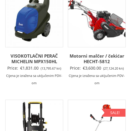
VISOKOTLAČNI PERAČ
Motorni malčer / čekićar
MICHELIN MPX150HL
HECHT-5812
Price:
€
1,831.00
Price:
€
3,600.00
(13,795.67 kn)
(27,124.20 kn)
Cijena je izražena sa uključenim PDV-
Cijena je izražena sa uključenim PDV-
om
om
SALE!