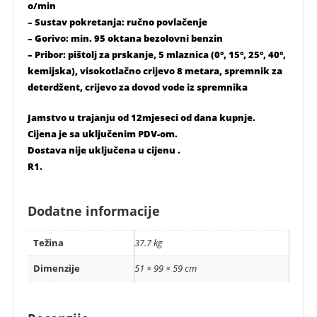
o/min
– Sustav pokretanja: ručno povlačenje
– Gorivo: min. 95 oktana bezolovni benzin
– Pribor: pištolj za prskanje, 5 mlaznica (0°, 15°, 25°, 40°,
kemijska), visokotlačno crijevo 8 metara, spremnik za
deterdžent, crijevo za dovod vode iz spremnika
Jamstvo u trajanju od 12mjeseci od dana kupnje.
Cijena je sa uključenim PDV-om.
Dostava nije uključena u cijenu .
R1.
Dodatne informacije
Težina
37.7 kg
Dimenzije
51 × 99 × 59 cm