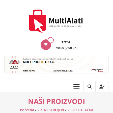
Skip
to
content
MultiAlati
0
TOTAL
–
€0.00 (0.00 kn)
Internetska
trgovina
alata
NAŠI PROIZVODI
Početna
/
VRTNI STROJEVI
/
VISOKOTLAČNI