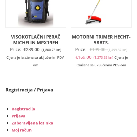
VISOKOTLAČNI PERAČ
MOTORNI TRIMER HECHT-
MICHELIN MPX19EH
58BTS.
Izvo
Price:
€
239.00
Price:
€
199.00
(1,800.75 kn)
(1,499.37 kn)
Trenutna
cije
€
169.00
Cijena je izražena sa uključenim PDV-
(1,273.33 kn)
Cijena je
cijena
bila
om
izražena sa uključenim PDV-om
je:
je:
€169.00
€199
(1,273.33
(1,49
Registracija / Prijava
kn).
kn).
Registracija
Prijava
Zaboravljena lozinka
Moj račun