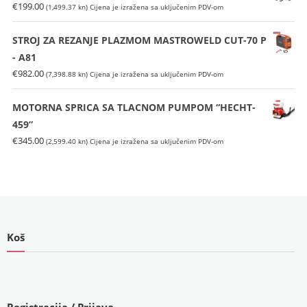
€
199.00
(1,499.37 kn)
Cijena je izražena sa uključenim PDV-om
STROJ ZA REZANJE PLAZMOM MASTROWELD CUT-70 P
- A81
€
982.00
(7,398.88 kn)
Cijena je izražena sa uključenim PDV-om
MOTORNA SPRICA SA TLACNOM PUMPOM “HECHT-
459”
€
345.00
(2,599.40 kn)
Cijena je izražena sa uključenim PDV-om
Koš
Registracija / Prijava