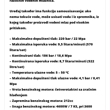
različitih vodenih mlaznica.
Uređaj također ima funkciju samousisavanja: ako
nema tekuće vode, može usisati vodu i iz spremnika, iz
kojeg također proizvodi vodeni mlaz pod visokim
pritiskom.
– Maksimalno dopušteni tlak: 220 bar / 22 Mpa
– Maksimalna isporuka vode: 9,5 litara/minuti (570
litara/sat)
– Kontinuirani tlak: 186 bar / 18,6 Mpa
– Kontinuirana isporuka vode: 8,7 litara/minuti (522
litre/sat)
– Temperatura ulazne vode: 5 – 50 °C
– Maksimalno dopušteni tlak ulazne vode: 4,1 bar / 0,41
Mpa
– Vrsta benzinskog motora: četverotaktni sa zračnim
hlađenjem
– Zapremina benzinskog motora: 212cc
– Snaga benzinskog motora: 4600W / 7 KS, pri 3600