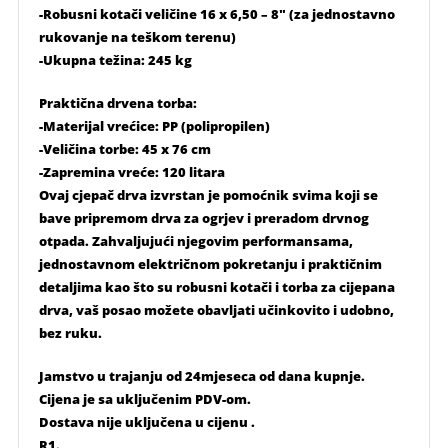
-Robusni kotači veličine 16 x 6,50 – 8″ (za jednostavno
rukovanje na teškom terenu)
-Ukupna težina: 245 kg
Praktična drvena torba:
-Materijal vrećice: PP (polipropilen)
-Veličina torbe: 45 x 76 cm
-Zapremina vreće: 120 litara
Ovaj cjepač drva izvrstan je pomoćnik svima koji se
bave pripremom drva za ogrjev i preradom drvnog
otpada. Zahvaljujući njegovim performansama,
jednostavnom električnom pokretanju i praktičnim
detaljima kao što su robusni kotači i torba za cijepana
drva, vaš posao možete obavljati učinkovito i udobno,
bez ruku.
Jamstvo u trajanju od 24mjeseca od dana kupnje.
Cijena je sa uključenim PDV-om.
Dostava nije uključena u cijenu .
R1.