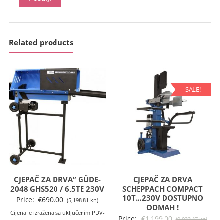
Related products
SALE!
CJEPAČ ZA DRVA” GÜDE-
CJEPAČ ZA DRVA
2048 GHS520 / 6,5TE 230V
SCHEPPACH COMPACT
10T…230V DOSTUPNO
Price:
€
690.00
(5,198.81 kn)
ODMAH !
Cijena je izražena sa uključenim PDV-
Izv
Price:
€
1,199.00
(9,033.87 kn)