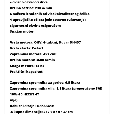
– ovisno o tvrdoći drva
Brzina oštrice: 230 o/min
6 noževa izrađenih od visokokvalitetnog čelika
4 upravljačke oči (za jednostavno rukovanje)
sigurnosni okvir s osiguračem
Snažan motor:
Vrsta motora: OHV, 4-taktni, Ducar DH457
Vrsta starta: E-start
Zapremina motora: 457 cm³
Brzina motora: 3600 o/min
Snaga motora: 15 KS
Praktični kapacitet:
Zapremina spremnika za gorivo: 6,5 litara
Zapremina spremnika ulja: 1,1 litara (preporučeno SAE
10W-30 HECHT 4T
ulje)
Robusni dizajn i udobnost:
-Ukupne dimenzije: 217 x 87 x 137 cm