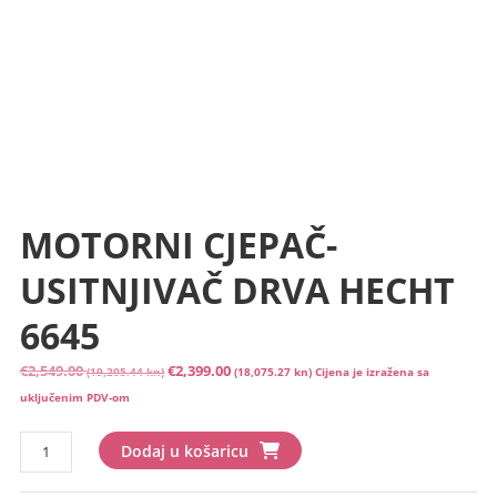
MOTORNI CJEPAČ-
USITNJIVAČ DRVA HECHT
6645
Izvorna
Trenutna
€
2,549.00
€
2,399.00
(19,205.44 kn)
(18,075.27 kn)
Cijena je izražena sa
cijena
cijena
uključenim PDV-om
bila
je:
MOTORNI
je:
€2,399.00
Dodaj u košaricu
CJEPAČ-
€2,549.00
(18,075.27
USITNJIVAČ
(19,205.44
kn).