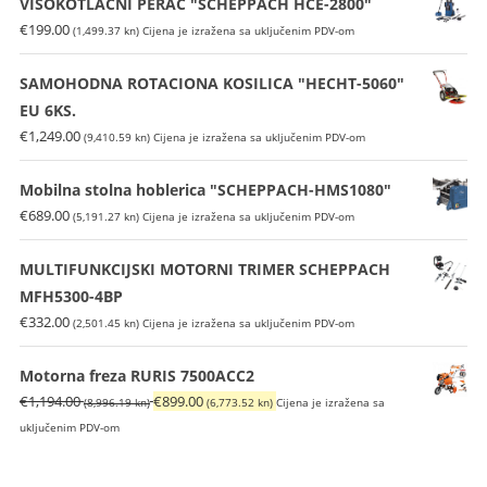
VISOKOTLAČNI PERAČ "SCHEPPACH HCE-2800"
€
199.00
(1,499.37 kn)
Cijena je izražena sa uključenim PDV-om
SAMOHODNA ROTACIONA KOSILICA "HECHT-5060"
EU 6KS.
€
1,249.00
(9,410.59 kn)
Cijena je izražena sa uključenim PDV-om
Mobilna stolna hoblerica "SCHEPPACH-HMS1080"
€
689.00
(5,191.27 kn)
Cijena je izražena sa uključenim PDV-om
MULTIFUNKCIJSKI MOTORNI TRIMER SCHEPPACH
MFH5300-4BP
€
332.00
(2,501.45 kn)
Cijena je izražena sa uključenim PDV-om
Motorna freza RURIS 7500ACC2
Izvorna
Trenutna
€
1,194.00
€
899.00
(8,996.19 kn)
(6,773.52 kn)
Cijena je izražena sa
cijena
cijena
uključenim PDV-om
bila
je:
je:
€899.00