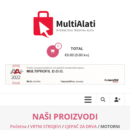
Skip
to
content
MultiAlati
0
TOTAL
–
€0.00 (0.00 kn)
Internetska
trgovina
alata
NAŠI PROIZVODI
Početna
/
VRTNI STROJEVI
/
CJEPAČ ZA DRVA
/ MOTORNI