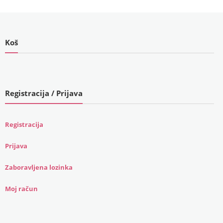
€1,194.00
(6,773.52
(8,996.19
kn).
kn).
Koš
Registracija / Prijava
Registracija
Prijava
Zaboravljena lozinka
Moj račun