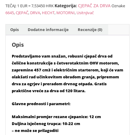
Kategorija:
CJEPAČ ZA DRVA
TEČAJ: 1 EUR = 7,53450 HRK
Oznake
DRVA
kn).
6645
,
CJEPAČ
,
DRVA
,
HECHT
,
MOTORNI
,
Usitnjivač
HECHT
6645
količina
Opis
Dodatne informacije
Recenzije (0)
Opis
Predstavljamo vam snažan, robusni cjepač drva od
čelične konstrukcije s četverotaktnim OHV motorom,
zapremine 457 cm3 i električnim starterom, koji će vam
olakšati rad učinkovitom obradom granja, pripremom
drva za ogrjev i preradom drvnog otpada. Gratis
praktične vreće za drva od 120 litara.
Glavne prednosti i parametri:
Maksimalni promjer rezane cjepanice: 12 cm
Duljina isječenog trupca: 10-22 cm
– ne može se prilagoditi