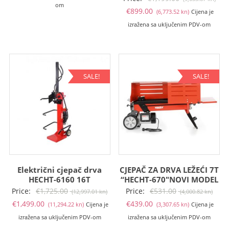
om
Trenutna
cije
€
899.00
(6,773.52 kn)
Cijena je
cijena
bila
izražena sa uključenim PDV-om
je:
je:
€899.00
€1,
(6,773.52
(9,0
kn).
kn).
SALE!
SALE!
Električni cjepač drva
CJEPAČ ZA DRVA LEŽEĆI 7T
HECHT-6160 16T
“HECHT-670″NOVI MODEL
Izvorna
Izvo
Price:
€
1,725.00
Price:
€
531.00
(12,997.01 kn)
(4,000.82 kn)
Trenutna
cijena
Trenutna
cije
€
1,499.00
€
439.00
(11,294.22 kn)
Cijena je
(3,307.65 kn)
Cijena je
cijena
bila
cijena
bila
izražena sa uključenim PDV-om
izražena sa uključenim PDV-om
je:
je:
je:
je: