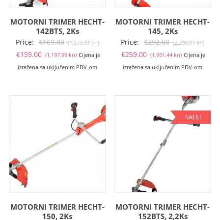
MOTORNI TRIMER HECHT-
MOTORNI TRIMER HECHT-
142BTS, 2Ks
145, 2Ks
Izvorna
Izvo
Price:
€
169.00
Price:
€
292.00
(1,273.33 kn)
(2,200.07 kn)
Trenutna
cijena
Trenutna
cije
€
159.00
€
259.00
(1,197.99 kn)
Cijena je
(1,951.44 kn)
Cijena je
cijena
bila
cijena
bila
izražena sa uključenim PDV-om
izražena sa uključenim PDV-om
je:
je:
je:
je:
€159.00
€169.00
€259.00
€292
(1,197.99
(1,273.33
(1,951.44
(2,20
kn).
kn).
kn).
kn).
SALE!
MOTORNI TRIMER HECHT-
MOTORNI TRIMER HECHT-
150, 2Ks
152BTS, 2,2Ks