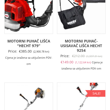
MOTORNI PUHAČ LIŠĆA
MOTORNI PUHAČ-
“HECHT 979”
USISAVAČ LIŠĆA HECHT
9254
Price:
€
385.00
(2,900.78 kn)
Izvo
Price:
€
212.00
(1,597.31 kn)
Cijena je izražena sa uključenim PDV-
Trenutna
cije
€
149.00
(1,122.64 kn)
Cijena je
om
cijena
bila
izražena sa uključenim PDV-om
je:
je:
€149.00
€212
(1,122.64
(1,59
kn).
kn).
SALE!