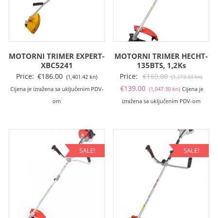
MOTORNI TRIMER EXPERT-
MOTORNI TRIMER HECHT-
XBC5241
135BTS, 1,2Ks
Izvo
Price:
€
186.00
Price:
€
169.00
(1,401.42 kn)
(1,273.33 kn)
Trenutna
cije
€
139.00
Cijena je izražena sa uključenim PDV-
(1,047.30 kn)
Cijena je
cijena
bila
om
izražena sa uključenim PDV-om
je:
je:
€139.00
€169
(1,047.30
(1,27
kn).
kn).
SALE!
SALE!