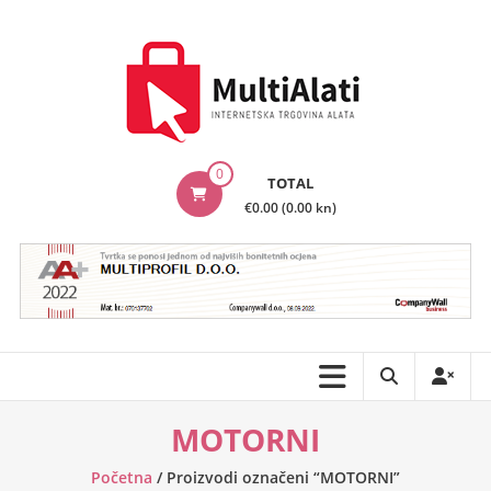
Skip
to
content
MultiAlati
0
TOTAL
–
€0.00 (0.00 kn)
Internetska
trgovina
alata
MOTORNI
Početna
/ Proizvodi označeni “MOTORNI”