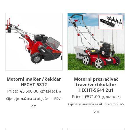
je:
je:
€249.00
€299
€2,399.00
€2,549.00
(1,876.09
(2,25
(18,075.27
(19,205.44
kn).
kn).
kn).
kn).
Motorni malčer / čekićar
Motorni prozračivač
HECHT-5812
trave/vertikulator
HECHT-5641 2u1
Price:
€
3,600.00
(27,124.20 kn)
Price:
€
571.00
(4,302.20 kn)
Cijena je izražena sa uključenim PDV-
Cijena je izražena sa uključenim PDV-
om
om