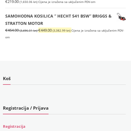
€
219.00
(1,650.06 kn)
Cijena je izražena sa uključenim PDV-om
SAMOHODNA KOSILICA ” HECHT 541 BSW” BRIGGS &
STRATTON MOTOR
Izvorna
Trenutna
€
464.00
€
449.00
(3,496.01 kn)
(3,382.99 kn)
Cijena je izražena sa uključenim PDV-
cijena
cijena
om
bila
je:
je:
€449.00
€464.00
(3,382.99
(3,496.01
kn).
kn).
Koš
Registracija / Prijava
Registracija