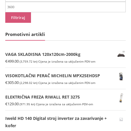
cijena
Maks
cijena
Filtriraj
Promotivni artikli
VAGA SKLADISNA 120x120cm-2000kg
€
499.00
(3,759.72 kn)
Cijena je izražena sa uključenim PDV-om
VISOKOTLAČNI PERAČ MICHELIN MPX25EHDSP
€
305.00
(2,298.02 kn)
Cijena je izražena sa uključenim PDV-om
ELEKTRIČNA FREZA RIWALL RET 3275
€
129.00
(971.95 kn)
Cijena je izražena sa uključenim PDV-om
Iweld HD 140 Digital stroj inverter za zavarivanje +
kofer