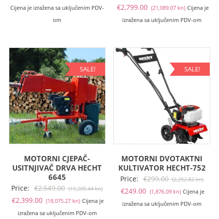
Trenutna
cij
€
2,799.00
Cijena je izražena sa uključenim PDV-
(21,089.07 kn)
Cijena je
cijena
bil
om
izražena sa uključenim PDV-om
je:
je:
€2,799.00
€2,
(21,089.07
(22
kn).
kn).
SALE!
SALE!
MOTORNI CJEPAČ-
MOTORNI DVOTAKTNI
USITNJIVAČ DRVA HECHT
KULTIVATOR HECHT-752
6645
Izvo
Price:
€
299.00
(2,252.82 kn)
Izvorna
Price:
€
2,549.00
(19,205.44 kn)
Trenutna
cije
€
249.00
(1,876.09 kn)
Cijena je
Trenutna
cijena
€
2,399.00
(18,075.27 kn)
Cijena je
cijena
bila
izražena sa uključenim PDV-om
cijena
bila
izražena sa uključenim PDV-om
je:
je: