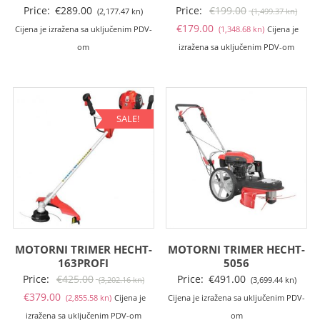
Izvo
Price:
€
289.00
Price:
€
199.00
(2,177.47 kn)
(1,499.37 kn)
Trenutna
cije
€
179.00
Cijena je izražena sa uključenim PDV-
(1,348.68 kn)
Cijena je
cijena
bila
om
izražena sa uključenim PDV-om
je:
je:
€179.00
€199
(1,348.68
(1,49
kn).
kn).
SALE!
MOTORNI TRIMER HECHT-
MOTORNI TRIMER HECHT-
163PROFI
5056
Izvorna
Price:
€
425.00
Price:
€
491.00
(3,202.16 kn)
(3,699.44 kn)
Trenutna
cijena
€
379.00
(2,855.58 kn)
Cijena je
Cijena je izražena sa uključenim PDV-
cijena
bila
izražena sa uključenim PDV-om
om