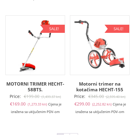
je:
je:
€379.00
€425.00
(2,855.58
(3,202.16
kn).
kn).
SALE!
SALE!
MOTORNI TRIMER HECHT-
Motorni trimer na
58BTS.
kotačima HECHT-155
Izvorna
Izvo
Price:
€
199.00
Price:
€
345.00
(1,499.37 kn)
(2,599.40 kn)
Trenutna
cijena
Trenutna
cije
€
169.00
€
299.00
(1,273.33 kn)
Cijena je
(2,252.82 kn)
Cijena je
cijena
bila
cijena
bila
izražena sa uključenim PDV-om
izražena sa uključenim PDV-om
je:
je:
je:
je:
€169.00
€199.00
€299.00
€345
(1,273.33
(1,499.37
(2,252.82
(2,59