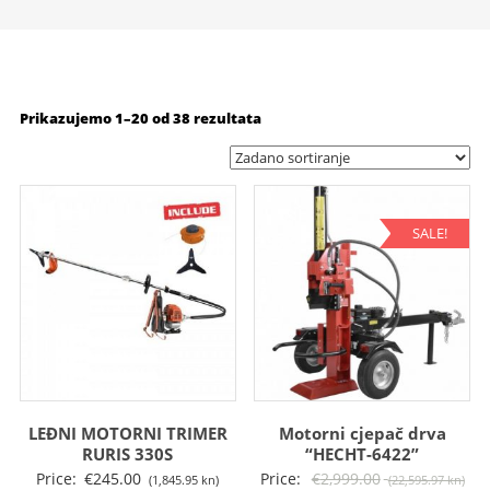
Prikazujemo 1–20 od 38 rezultata
SALE!
LEĐNI MOTORNI TRIMER
Motorni cjepač drva
RURIS 330S
“HECHT-6422”
Izv
Price:
€
245.00
Price:
€
2,999.00
(1,845.95 kn)
(22,595.97 kn)