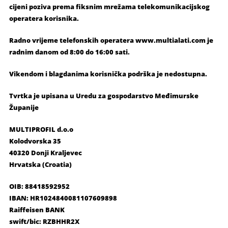
cijeni poziva prema fiksnim mrežama telekomunikacijskog
operatera korisnika.
Radno vrijeme telefonskih operatera www.multialati.com je
radnim danom od 8:00 do 16:00 sati.
Vikendom i blagdanima korisnička podrška je nedostupna.
Tvrtka je upisana u Uredu za gospodarstvo Međimurske
Županije
MULTIPROFIL d.o.o
Kolodvorska 35
40320 Donji Kraljevec
Hrvatska (Croatia)
OIB: 88418592952
IBAN: HR1024840081107609898
Raiffeisen BANK
swift/bic: RZBHHR2X