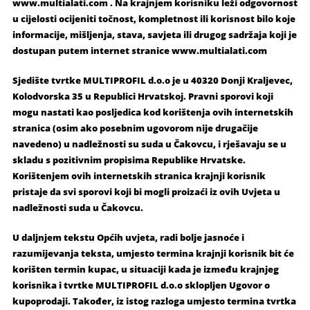
www.multialati.com . Na krajnjem korisniku leži odgovornost
u cijelosti ocijeniti točnost, kompletnost ili korisnost bilo koje
informacije, mišljenja, stava, savjeta ili drugog sadržaja koji je
dostupan putem internet stranice www.multialati.com
Sjedište tvrtke MULTIPROFIL d.o.o je u 40320 Donji Kraljevec,
Kolodvorska 35 u Republici Hrvatskoj. Pravni sporovi koji
mogu nastati kao posljedica kod korištenja ovih internetskih
stranica (osim ako posebnim ugovorom nije drugačije
navedeno) u nadležnosti su suda u Čakovcu, i rješavaju se u
skladu s pozitivnim propisima Republike Hrvatske.
Korištenjem ovih internetskih stranica krajnji korisnik
pristaje da svi sporovi koji bi mogli proizaći iz ovih Uvjeta u
nadležnosti suda u Čakovcu.
U daljnjem tekstu Općih uvjeta, radi bolje jasnoće i
razumijevanja teksta, umjesto termina krajnji korisnik bit će
korišten termin kupac, u situaciji kada je između krajnjeg
korisnika i tvrtke MULTIPROFIL d.o.o sklopljen Ugovor o
kupoprodaji. Također, iz istog razloga umjesto termina tvrtka