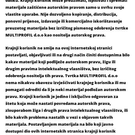
obliku. Krajnji korisnik može preuzimati, ispisivati i spremati
materijale zaštićene autorskim pravom samo u svrhu svoje
vlastite uporabe. Nije dozvoljeno kopiranje, distribucija,
ponovni prijenos, izdavanje ili komercijalno iskorištavanje
preuzetog materijala bez izričitog pismenog odobrenja tvrtke
MULTIPROFIL d.o.o kao nositelja autorskog prava.
Krajnji korisnik ne smije na ovoj internetskoj stranici
postavljati, objavljivati ili na drugi način činiti dostupnima bilo
kakav materijal koji podliježe autorskom pravu, žigu ili
drugim pravima intelektualnog vlasništva, bez izričitog
odobrenja nositelja tih prava. Tvrtka MULTIPROFIL d.o.o
nema nikakvu obavezu izvješćivati krajnjeg korisnika ili mu
pomagati odrediti da li je neki materijal podložan autorskom
pravu. Krajnji korisnik je jedino i isključivo odgovoran za
štetu koja može nastati povredama autorskih prava,
zlouporabom žiga i drugih prava intelektualnog vlasništva, ili
bilo kakvih problema nastalih u vezi s objavom takvih
materijala. Postavljanjem materijala na bilo koji javno
dostupni dio ovih internetskih stranica krajnji korisnik