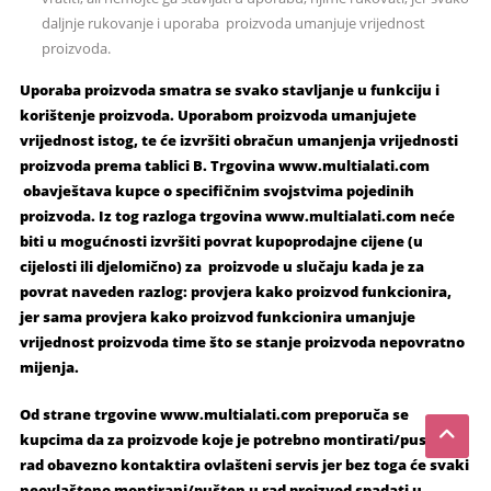
daljnje rukovanje i uporaba proizvoda umanjuje vrijednost
proizvoda.
Uporaba proizvoda smatra se svako stavljanje u funkciju i
korištenje proizvoda. Uporabom proizvoda umanjujete
vrijednost istog, te će izvršiti obračun umanjenja vrijednosti
proizvoda prema tablici B. Trgovina www.multialati.com
obavještava kupce o specifičnim svojstvima pojedinih
proizvoda. Iz tog razloga trgovina www.multialati.com neće
biti u mogućnosti izvršiti povrat kupoprodajne cijene (u
cijelosti ili djelomično) za proizvode u slučaju kada je za
povrat naveden razlog: provjera kako proizvod funkcionira,
jer sama provjera kako proizvod funkcionira umanjuje
vrijednost proizvoda time što se stanje proizvoda nepovratno
mijenja.
Od strane trgovine www.multialati.com preporuča se
kupcima da za proizvode koje je potrebno montirati/pustiti u
rad obavezno kontaktira ovlašteni servis jer bez toga će svaki
neovlašteno montirani/pušten u rad proizvod spadati u