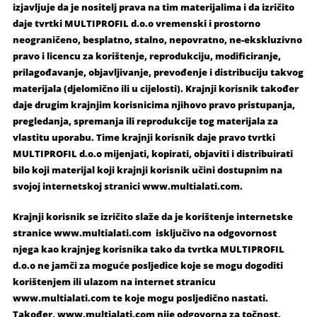
izjavljuje da je nositelj prava na tim materijalima i da izričito
daje tvrtki MULTIPROFIL d.o.o vremenski i prostorno
neograničeno, besplatno, stalno, nepovratno, ne-ekskluzivno
pravo i licencu za korištenje, reprodukciju, modificiranje,
prilagođavanje, objavljivanje, prevođenje i distribuciju takvog
materijala (djelomično ili u cijelosti). Krajnji korisnik također
daje drugim krajnjim korisnicima njihovo pravo pristupanja,
pregledanja, spremanja ili reprodukcije tog materijala za
vlastitu uporabu. Time krajnji korisnik daje pravo tvrtki
MULTIPROFIL d.o.o mijenjati, kopirati, objaviti i distribuirati
bilo koji materijal koji krajnji korisnik učini dostupnim na
svojoj internetskoj stranici www.multialati.com.
Krajnji korisnik se izričito slaže da je korištenje internetske
stranice www.multialati.com isključivo na odgovornost
njega kao krajnjeg korisnika tako da tvrtka MULTIPROFIL
d.o.o ne jamči za moguće posljedice koje se mogu dogoditi
korištenjem ili ulazom na internet stranicu
www.multialati.com te koje mogu posljedično nastati.
Također, www.multialati.com nije odgovorna za točnost,