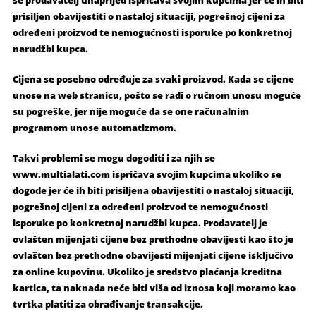
prisiljen obavijestiti o nastaloj situaciji, pogrešnoj cijeni za
određeni proizvod te nemogućnosti isporuke po konkretnoj
narudžbi kupca.
Cijena se posebno određuje za svaki proizvod. Kada se cijene
unose na web stranicu, pošto se radi o ručnom unosu moguće
su pogreške, jer nije moguće da se one računalnim
programom unose automatizmom.
Takvi problemi se mogu dogoditi i za njih se
www.multialati.com ispričava svojim kupcima ukoliko se
dogode jer će ih biti prisiljena obavijestiti o nastaloj situaciji,
pogrešnoj cijeni za određeni proizvod te nemogućnosti
isporuke po konkretnoj narudžbi kupca. Prodavatelj je
ovlašten mijenjati cijene bez prethodne obavijesti kao što je
ovlašten bez prethodne obavijesti mijenjati cijene isključivo
za online kupovinu. Ukoliko je sredstvo plaćanja kreditna
kartica, ta naknada neće biti viša od iznosa koji moramo kao
tvrtka platiti za obrađivanje transakcije.