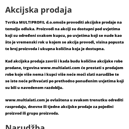
Akcijska prodaja
Tvrtka MULTIPROFIL d.o.omože provoditi akcijske prodaje na
temelju odluka. Proizvodi na akciji su dostupni pod uvjetima
koji su određeni svakom kupcu, po uvjetima koji se nude kao
što je vremenski rok u kojem se akcija provodi, visina popusta
te broj proizvoda i ukupna količina koja je dostupna.
Kad akcijska prodaja završi i kada budu količine akcijske robe
prodane, trgovina www.multialati.com će prestati s prodajom
robe koje više nema i kupci više neće moći slati narudžbe te
se iste neće prihvaćati po prethodno ponuđenim uvjetima koji
su bili u navedenom razdoblju.
www.multialati.com je ovlaštena u svakom trenutku odrediti
rasprodaju, dnevne ili tjedne akcijske prodaje za pojedini
proizvod ili grupu proizvoda.
Narudžba