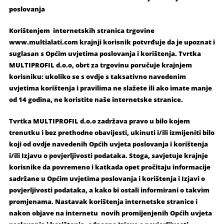
poslovanja
Korištenjem internetskih stranica trgovine
www.multialati.com krajnji korisnik potvrđuje da je upoznat i
suglasan s Općim uvjetima poslovanja i korištenja. Tvrtka
MULTIPROFIL d.o.o, obrt za trgovinu poručuje krajnjem
korisniku: ukoliko se s ovdje s taksativno navedenim
uvjetima korištenja i pravilima ne slažete ili ako imate manje
od 14 godina, ne koristite naše internetske stranice.
Tvrtka MULTIPROFIL d.o.o zadržava pravo u bilo kojem
trenutku i bez prethodne obavijesti, ukinuti i/ili izmijeniti bilo
koji od ovdje navedenih Općih uvjeta poslovanja i korištenja
i/ili Izjavu o povjerljivosti podataka. Stoga, savjetuje krajnje
korisnike da povremeno i katkada opet pročitaju informacije
sadržane u Općim uvjetima poslovanja i korištenja i Izjavi o
povjerljivosti podataka, a kako bi ostali informirani o takvim
promjenama. Nastavak korištenja internetske stranice i
nakon objave na internetu novih promijenjenih Općih uvjeta