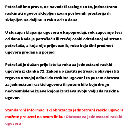
Potrošač ima pravo, ne navodeći razloge za to, jednostrano
raskinuti ugovor sklopljen izvan poslovnih prostorija ili
sklopljen na daljinu u roku od 14 dana.
U slučaju sklapanja ugovora o kupoprodaji, rok započinje teći
od dana kada je potrošaču ili trećoj osobi određenoj od strane
potrošača, a koja nije prijevoznik, roba koja čini predmet
ugovora predana u posjed.
Potrošač je dužan prije isteka roka za jednostrani raskid
ugovora iz članka 72. Zakona o zaštiti potrošača obavijestiti
trgovca o svojoj odluci da raskine ugovor i to putem obrasca
za jednostrani raskid ugovora ili putem bilo koje druge
nedvosmislene izjave kojom izražava svoju volju da raskine
ugovor.
Standardni informacijski obrazac za jednostrani raskid ugovora
možete preuzeti na ovom linku:
Obrazac za jednostrani raskid
ugovora