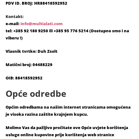
PDV ID. BROJ: HR88418592952
Kontakt
:
e-mail:
info@multialati.com
tel: +385 92 180 9250 ili +385 95 776 5214 (Dostupno smo i na
viberu !)
Vlasnik tvrtke: Duh Zsolt
Matični broj: 04488229
OIB: 88418592952
Opće odredbe
Općim odredbama na našim internet stranicama omogućena
je visoka razina zaštite krajnjem kupcu.
Molimo Vas da pažljivo pročitate ove Opće uvjete korištenja
usluge online kupovine prije korištenja web stranice