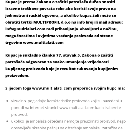
Kupac je prema Zakonu o zaštiti potrošača dužan snositi
izravne troškove povrata robe ako koristi svoje pravo na
jednostrani raskid ugovora, a ukoliko kupac želi može se
obratiti tvrtki MULTIPROFIL d.o.o na info broj ili mail adresu:
info@multialati.com radi pribavljanja obavijesti o načinu,
mogućnostima i uvjetima vraćanja proizvoda od strane
trgovine www.multialati.com
Kupac je sukladno članku 77. stavak 5. Zakona o zaštiti
potrošača odgovoran za svako umanjenje vrijednosti
kupljenog proizvoda koje je rezultat rukovanja kupljenim
proizvodom.
Slijedom toga www.multialati.com preporuča svojim kupcima:
vizualno pogledajte karakteristike proizvoda koji su navedeni u
ponudi na internet stranici www.multialati.com kada izaberete
proizvod,
ukoliko je ambalaža oštećena nemojte preuzimati proizvod, nego
dostavljaču skrenite pažnju na oštećenje ambalaže i zatražite da