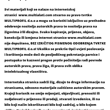
Svi materijali koji se nalaze na internetskoj
stranici www.multialati.com stvarno su pravo tvrtke
MULTIPROFIL d.o.o a mogu se koristiti isključivo uz prethodno
odobrenje nositelja autorskih prava te nositelja prava na
žigovima i/ili dizajnu. Svako kopiranje, prijenos, objava,
konekcija ili izmjena internet stranice www.multialati.com
nije dopušteno, BEZ IZRIČITOG PISMENOG ODOBRENJA TVRTKE
MULTIPROFIL d.o.o! Ukoliko se prekrše Opći uvjeti poslovanja
i korištenja može doći do posljedičnog pokretanja parnice i
postupaka te kazneni progon protiv počinitelja radi povrede
autorskih prava, prava žiga, ili prava svih oblika
intelektualnog vlasništva.
Internetska stranica sadrži žig, dizajn te druge informacije na
stranicama, odnosno materijale zaštićene autorskim pravom.
Krajnji korisnik ne smije mijenjati, objavljivati, prenositi ili
sudjelovati u prijenosu ili prodaji, stvarati izvedenice, ili na
bilo koji način iskorištavati bilo koji sadržaj, u bilo kojem