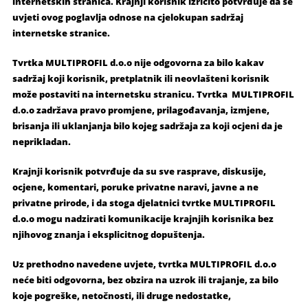
internetskih stranica. Krajnji korisnik izričito potvrđuje da se
uvjeti ovog poglavlja odnose na cjelokupan sadržaj
internetske stranice.
Tvrtka MULTIPROFIL d.o.o nije odgovorna za bilo kakav
sadržaj koji korisnik, pretplatnik ili neovlašteni korisnik
može postaviti na internetsku stranicu. Tvrtka MULTIPROFIL
d.o.o zadržava pravo promjene, prilagođavanja, izmjene,
brisanja ili uklanjanja bilo kojeg sadržaja za koji ocjeni da je
neprikladan.
Krajnji korisnik potvrđuje da su sve rasprave, diskusije,
ocjene, komentari, poruke privatne naravi, javne a ne
privatne prirode, i da stoga djelatnici tvrtke MULTIPROFIL
d.o.o mogu nadzirati komunikacije krajnjih korisnika bez
njihovog znanja i eksplicitnog dopuštenja.
Uz prethodno navedene uvjete, tvrtka MULTIPROFIL d.o.o
neće biti odgovorna, bez obzira na uzrok ili trajanje, za bilo
koje pogreške, netočnosti, ili druge nedostatke,