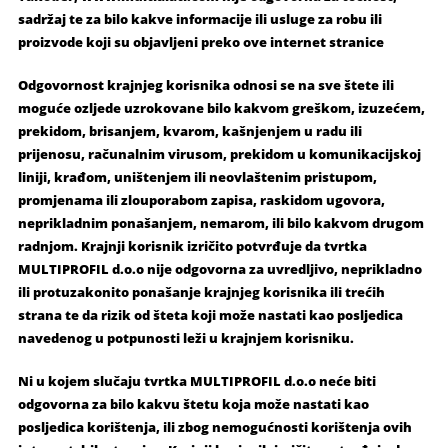
sadržaj te za bilo kakve informacije ili usluge za robu ili
proizvode koji su objavljeni preko ove internet stranice
Odgovornost krajnjeg korisnika odnosi se na sve štete ili
moguće ozljede uzrokovane bilo kakvom greškom, izuzećem,
prekidom, brisanjem, kvarom, kašnjenjem u radu ili
prijenosu, računalnim virusom, prekidom u komunikacijskoj
liniji, krađom, uništenjem ili neovlaštenim pristupom,
promjenama ili zlouporabom zapisa, raskidom ugovora,
neprikladnim ponašanjem, nemarom, ili bilo kakvom drugom
radnjom. Krajnji korisnik izričito potvrđuje da tvrtka
MULTIPROFIL d.o.o nije odgovorna za uvredljivo, neprikladno
ili protuzakonito ponašanje krajnjeg korisnika ili trećih
strana te da rizik od šteta koji može nastati kao posljedica
navedenog u potpunosti leži u krajnjem korisniku.
Ni u kojem slučaju tvrtka MULTIPROFIL d.o.o neće biti
odgovorna za bilo kakvu štetu koja može nastati kao
posljedica korištenja, ili zbog nemogućnosti korištenja ovih