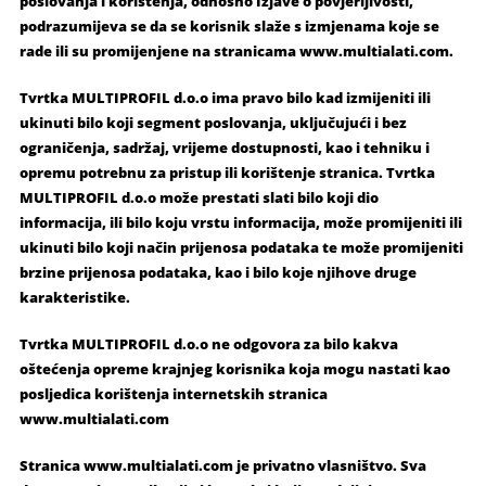
poslovanja i korištenja, odnosno Izjave o povjerljivosti,
podrazumijeva se da se korisnik slaže s izmjenama koje se
rade ili su promijenjene na stranicama www.multialati.com.
Tvrtka MULTIPROFIL d.o.o ima pravo bilo kad izmijeniti ili
ukinuti bilo koji segment poslovanja, uključujući i bez
ograničenja, sadržaj, vrijeme dostupnosti, kao i tehniku i
opremu potrebnu za pristup ili korištenje stranica. Tvrtka
MULTIPROFIL d.o.o može prestati slati bilo koji dio
informacija, ili bilo koju vrstu informacija, može promijeniti ili
ukinuti bilo koji način prijenosa podataka te može promijeniti
brzine prijenosa podataka, kao i bilo koje njihove druge
karakteristike.
Tvrtka MULTIPROFIL d.o.o ne odgovora za bilo kakva
oštećenja opreme krajnjeg korisnika koja mogu nastati kao
posljedica korištenja internetskih stranica
www.multialati.com
Stranica www.multialati.com je privatno vlasništvo. Sva