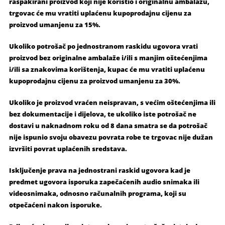
raspakirani proizvod koji nije koristio i originalnu ambalažu,
trgovac će mu vratiti uplaćenu kupoprodajnu cijenu za
proizvod umanjenu za 15%.
Ukoliko potrošač po jednostranom raskidu ugovora vrati
proizvod bez originalne ambalaže i/ili s manjim oštećenjima
i/ili sa znakovima korištenja, kupac će mu vratiti uplaćenu
kupoprodajnu cijenu za proizvod umanjenu za 30%.
Ukoliko je proizvod vraćen neispravan, s većim oštećenjima ili
bez dokumentacije i dijelova, te ukoliko iste potrošač ne
dostavi u naknadnom roku od 8 dana smatra se da potrošač
nije ispunio svoju obavezu povrata robe te trgovac nije dužan
izvršiti povrat uplaćenih sredstava.
Isključenje prava na jednostrani raskid ugovora kad je
predmet ugovora isporuka zapečaćenih audio snimaka ili
videosnimaka, odnosno računalnih programa, koji su
otpečaćeni nakon isporuke.