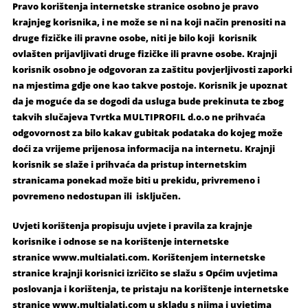
Pravo korištenja internetske stranice osobno je pravo
krajnjeg korisnika, i ne može se ni na koji način prenositi na
druge fizičke ili pravne osobe, niti je bilo koji korisnik
ovlašten prijavljivati druge fizičke ili pravne osobe. Krajnji
korisnik osobno je odgovoran za zaštitu povjerljivosti zaporki
na mjestima gdje one kao takve postoje. Korisnik je upoznat
da je moguće da se dogodi da usluga bude prekinuta te zbog
takvih slučajeva Tvrtka MULTIPROFIL d.o.o ne prihvaća
odgovornost za bilo kakav gubitak podataka do kojeg može
doći za vrijeme prijenosa informacija na internetu. Krajnji
korisnik se slaže i prihvaća da pristup internetskim
stranicama ponekad može biti u prekidu, privremeno i
povremeno nedostupan ili isključen.
Uvjeti korištenja propisuju uvjete i pravila za krajnje
korisnike i odnose se na korištenje internetske
stranice www.multialati.com. Korištenjem internetske
stranice krajnji korisnici izričito se slažu s Općim uvjetima
poslovanja i korištenja, te pristaju na korištenje internetske
stranice www.multialati.com u skladu s njima i uvjetima