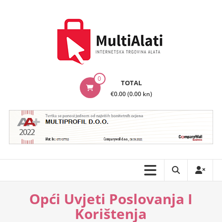
Skip
to
content
MultiAlati
0
TOTAL
–
€0.00 (0.00 kn)
Internetska
trgovina
alata
Opći Uvjeti Poslovanja I
Korištenja