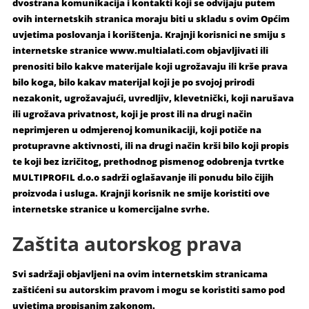
dvostrana komunikacija i kontakti koji se odvijaju putem
ovih internetskih stranica moraju biti u skladu s ovim Općim
uvjetima poslovanja i korištenja. Krajnji korisnici ne smiju s
internetske stranice www.multialati.com objavljivati ili
prenositi bilo kakve materijale koji ugrožavaju ili krše prava
bilo koga, bilo kakav materijal koji je po svojoj prirodi
nezakonit, ugrožavajući, uvredljiv, klevetnički, koji narušava
ili ugrožava privatnost, koji je prost ili na drugi način
neprimjeren u odmjerenoj komunikaciji, koji potiče na
protupravne aktivnosti, ili na drugi način krši bilo koji propis
te koji bez izričitog, prethodnog pismenog odobrenja tvrtke
MULTIPROFIL d.o.o sadrži oglašavanje ili ponudu bilo čijih
proizvoda i usluga. Krajnji korisnik ne smije koristiti ove
internetske stranice u komercijalne svrhe.
Zaštita autorskog prava
Svi sadržaji objavljeni na ovim internetskim stranicama
zaštićeni su autorskim pravom i mogu se koristiti samo pod
uvjetima propisanim zakonom.