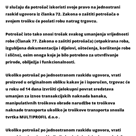
U slučaju da potrošač iskoristi svoje pravo na jednostrani
raskid ugovora iz članka 72. Zakona o zaštiti potrošača o
svojem trošku će poslati robu natrag trgovcu.
Potrošač isto tako snosi trošak svakog umanjenja vrijednosti
robe (Članak 77. Zakona o zaštiti potrošača) (otpakirana roba,
izgubljena dokumentacija i dijelovi, oštećenja, korištenje robe
i slično), osim onoga koje je bilo potrebno za utvrđivanje
prirode, obilježja i funkcionalnosti.
Ukoliko potrošač po jednostranom raskidu ugovora, vrati
proizvod u originalnom obliku kakav je i isporučen, trgovac će
u roku od 14 dana izvršiti cjelokupni povrat sredstava
umanjen za iznos transakcijskih naknada banaka,
manipulativnih troškova obrade narudžbe te troškova
naknade transporta ukoliko je troškove transporta snosila
tvrtka MULTIPROFIL d.o.o .
Ukoliko potrošač po jednostranom raskidu ugovora, vrati