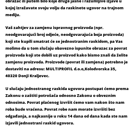
obrazac ili putem bilo koje druge jasne i razumljive izjave u
kojoj izražavate svoju volju da raskinete ugovor na trajnom
mediju.
Vaš zahtjev za zamjenu ispravnog proizvoda (npr.
neodgovarajući broj odjeće, neodgovarajuća boja proizvoda)
koji ste kupili smatrat će se jednostranim raskidom, pa Vas
molimo da u tom slučaju obavezno ispunite obrazac za povrat
proizvoda koji ste dobili uz proizvod kako bismo znali da želite
zamjenu proizvoda. Proizvode (povrat ili zamjena) potrebno je
dostaviti na adresu: MULTIPROFIL d.o.o,Kolodvorska 35,
40320 Donji Kraljevec.
U slučaju jednostranog raskida ugovora postupat ćemo prema
Zakonu o zaštiti potrošača odnosno Zakonu o obveznim
odnosima. Povrat plaćenog izvršit ćemo vam nakon što nam
roba bude vraćena. Povrat robe nam morate izvršiti bez
odgađanja, a najkasnije u roku 14 dana od dana kada ste nam
izjavili jednostrani raskid ugovora.