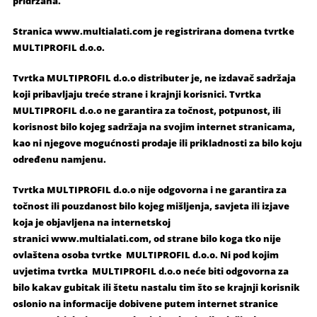
pridržana.
Stranica www.multialati.com je registrirana domena tvrtke
MULTIPROFIL d.o.o.
Tvrtka MULTIPROFIL d.o.o distributer je, ne izdavač sadržaja
koji pribavljaju treće strane i krajnji korisnici. Tvrtka
MULTIPROFIL d.o.o ne garantira za točnost, potpunost, ili
korisnost bilo kojeg sadržaja na svojim internet stranicama,
kao ni njegove mogućnosti prodaje ili prikladnosti za bilo koju
određenu namjenu.
Tvrtka MULTIPROFIL d.o.o nije odgovorna i ne garantira za
točnost ili pouzdanost bilo kojeg mišljenja, savjeta ili izjave
koja je objavljena na internetskoj
stranici www.multialati.com, od strane bilo koga tko nije
ovlaštena osoba tvrtke MULTIPROFIL d.o.o. Ni pod kojim
uvjetima tvrtka MULTIPROFIL d.o.o neće biti odgovorna za
bilo kakav gubitak ili štetu nastalu tim što se krajnji korisnik
oslonio na informacije dobivene putem internet stranice