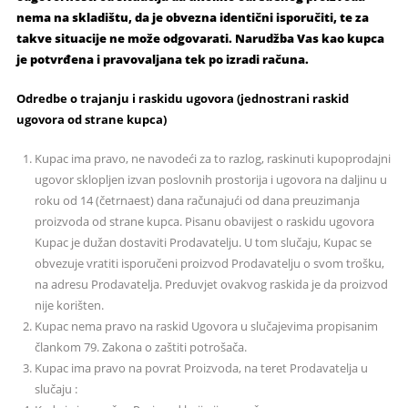
nema na skladištu, da je obvezna identični isporučiti, te za
takve situacije ne može odgovarati. Narudžba Vas kao kupca
je potvrđena i pravovaljana tek po izradi računa.
Odredbe o trajanju i raskidu ugovora (jednostrani raskid
ugovora od strane kupca)
Kupac ima pravo, ne navodeći za to razlog, raskinuti kupoprodajni
ugovor sklopljen izvan poslovnih prostorija i ugovora na daljinu u
roku od 14 (četrnaest) dana računajući od dana preuzimanja
proizvoda od strane kupca. Pisanu obavijest o raskidu ugovora
Kupac je dužan dostaviti Prodavatelju. U tom slučaju, Kupac se
obvezuje vratiti isporučeni proizvod Prodavatelju o svom trošku,
na adresu Prodavatelja. Preduvjet ovakvog raskida je da proizvod
nije korišten.
Kupac nema pravo na raskid Ugovora u slučajevima propisanim
člankom 79. Zakona o zaštiti potrošača.
Kupac ima pravo na povrat Proizvoda, na teret Prodavatelja u
slučaju :