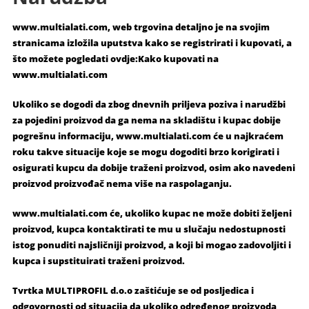
www.multialati.com, web trgovina detaljno je na svojim
stranicama izložila uputstva kako se registrirati i kupovati, a
što možete pogledati ovdje:Kako kupovati na
www.multialati.com
Ukoliko se dogodi da zbog dnevnih priljeva poziva i narudžbi
za pojedini proizvod da ga nema na skladištu i kupac dobije
pogrešnu informaciju, www.multialati.com će u najkraćem
roku takve situacije koje se mogu dogoditi brzo korigirati i
osigurati kupcu da dobije traženi proizvod, osim ako navedeni
proizvod proizvođač nema više na raspolaganju.
www.multialati.com će, ukoliko kupac ne može dobiti željeni
proizvod, kupca kontaktirati te mu u slučaju nedostupnosti
istog ponuditi najsličniji proizvod, a koji bi mogao zadovoljiti i
kupca i supstituirati traženi proizvod.
Tvrtka MULTIPROFIL d.o.o zaštićuje se od posljedica i
odgovornosti od situacija da ukoliko određenog proizvoda