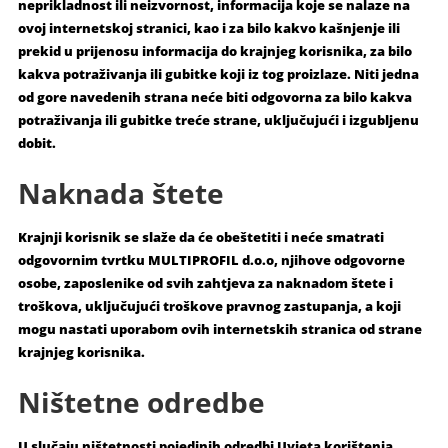
neprikladnost ili neizvornost, informacija koje se nalaze na
ovoj internetskoj stranici, kao i za bilo kakvo kašnjenje ili
prekid u prijenosu informacija do krajnjeg korisnika, za bilo
kakva potraživanja ili gubitke koji iz tog proizlaze. Niti jedna
od gore navedenih strana neće biti odgovorna za bilo kakva
potraživanja ili gubitke treće strane, uključujući i izgubljenu
dobit.
Naknada štete
Krajnji korisnik se slaže da će obeštetiti i neće smatrati
odgovornim tvrtku MULTIPROFIL d.o.o, njihove odgovorne
osobe, zaposlenike od svih zahtjeva za naknadom štete i
troškova, uključujući troškove pravnog zastupanja, a koji
mogu nastati uporabom ovih internetskih stranica od strane
krajnjeg korisnika.
Ništetne odredbe
U slučaju ništetnosti pojedinih odredbi Uvjeta korištenja,