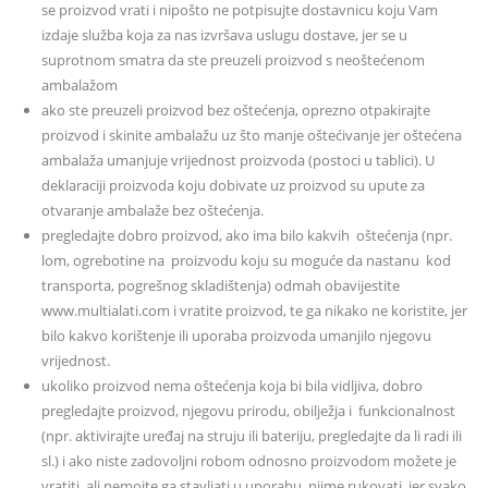
se proizvod vrati i nipošto ne potpisujte dostavnicu koju Vam
izdaje služba koja za nas izvršava uslugu dostave, jer se u
suprotnom smatra da ste preuzeli proizvod s neoštećenom
ambalažom
ako ste preuzeli proizvod bez oštećenja, oprezno otpakirajte
proizvod i skinite ambalažu uz što manje oštećivanje jer oštećena
ambalaža umanjuje vrijednost proizvoda (postoci u tablici). U
deklaraciji proizvoda koju dobivate uz proizvod su upute za
otvaranje ambalaže bez oštećenja.
pregledajte dobro proizvod, ako ima bilo kakvih oštećenja (npr.
lom, ogrebotine na proizvodu koju su moguće da nastanu kod
transporta, pogrešnog skladištenja) odmah obavijestite
www.multialati.com i vratite proizvod, te ga nikako ne koristite, jer
bilo kakvo korištenje ili uporaba proizvoda umanjilo njegovu
vrijednost.
ukoliko proizvod nema oštećenja koja bi bila vidljiva, dobro
pregledajte proizvod, njegovu prirodu, obilježja i funkcionalnost
(npr. aktivirajte uređaj na struju ili bateriju, pregledajte da li radi ili
sl.) i ako niste zadovoljni robom odnosno proizvodom možete je
vratiti, ali nemojte ga stavljati u uporabu, njime rukovati, jer svako