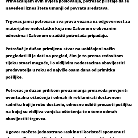
Prihvaćanjem ovih uvjeta poslovanja, potrošač pristaje da se
navedeni iznos štete umanji od povrata sredstava.
Trgovac jamči potrošaču sva prava vezana uz odgovornost za
materijalne nedostatke koja mu Zakonom o obveznim
odnosima i Zakonom o zaštiti potrošača pripadaju.
Potrošač je dužan primljenu stvar na uobičajeni način
pregledati ili je dati na pregled, čim je to prema redovitom
tijeku stvari moguće, i o vidljivim nedostacima obavijestiti
prodavatelja u roku od najviše osam dana od primitka
pošiljke.
Potrošač je dužan prilikom preuzimanja proizvoda provjeriti
eventualna oštećenja i odmah ih reklamirati dostavnom
radniku koji je robu dostavio, odnosno odbiti preuzeti pošiljku
na kojoj su vidljiva vanjska oštećenja te o tome odmah
obavijestiti trgovca.
Ugovor možete jednostrano raskinuti koristeći spomenuti