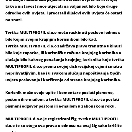
takva ništavost neće utjecati na valjanost bilo koje druge
odredbe ovih Uvjeta, i preostali dijelovi ovih Uvjeta će ostati
na snazi.
Tvrtka MULTIPROFIL d.o.o može raskinuti poslovni odnos s
bilo kojim svojim krajnjim korisnikom bilo kad.
Tvrtka MULTIPROFIL d.o.o zadržava pravo trenutno ukinuti
bilo koje zaporke, ili korisničke račune krajnjeg korisnika u
slučaju bilo kakvog ponašanja krajnjeg korisnika koje tvrtka
MULTIPROFIL d.o.o prema svojoj diskrecijskoj ocjeni smatra
neprihvatljivim, kao i u svakom slučaju nepoštivanja Općih
uvjeta poslovanja i korištenja od strane krajnjeg korisnika.
Korisnik može svoje upite i komentare poslati pismeno,
poštom ili e-mailom, a tvrtka MULTIPROFIL d.o.o će poslati
pismeni odgovor poštom ili e-mailom u zakonskom roku.
MULTIPROFIL d.o.o je registrirani žig tvrtke MULTIPROFIL
d.o.o te su stoga sva prava u odnosu na ovaj žig tako izričito