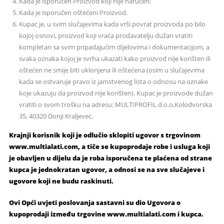
Kada je isporučen Proizvod koji nije naručen;
Kada je isporučen oštećeni Proizvod.
Kupac je, u svim slučajevima kada vrši povrat proizvoda po bilo
kojoj osnovi, proizvod koji vraća prodavatelju dužan vratiti
kompletan sa svim pripadajućim dijelovima i dokumentacijom, a
svaka oznaka kojoj je svrha ukazati kako proizvod nije korišten ili
oštećen ne smije biti uklonjena ili oštećena (osim u slučajevima
kada se ostvaruje pravo iz jamstvenog lista o odnosu na oznake
koje ukazuju da proizvod nije korišten). Kupac je proizvode dužan
vratiti o svom trošku na adresu: MULTIPROFIL d.o.o,Kolodvorska
35, 40320 Donji Kraljevec.
Krajnji korisnik koji je odlučio sklopiti ugovor s trgovinom
www.multialati.com, a tiče se kupoprodaje robe i usluga koji
je obavljen u dijelu da je roba isporučena te plaćena od strane
kupca je jednokratan ugovor, a odnosi se na sve slučajeve i
ugovore koji ne budu raskinuti.
Ovi Opći uvjeti poslovanja sastavni su dio Ugovora o
kupoprodaji između trgovine www.multialati.com i kupca.