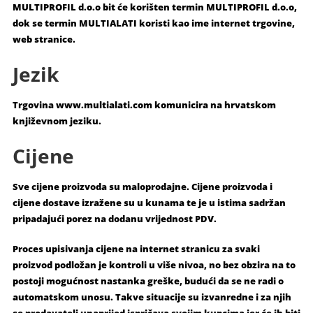
MULTIPROFIL d.o.o bit će korišten termin MULTIPROFIL d.o.o,
dok se termin MULTIALATI koristi kao ime internet trgovine,
web stranice.
Jezik
Trgovina www.multialati.com komunicira na hrvatskom
književnom jeziku.
Cijene
Sve cijene proizvoda su maloprodajne. Cijene proizvoda i
cijene dostave izražene su u kunama te je u istima sadržan
pripadajući porez na dodanu vrijednost PDV.
Proces upisivanja cijene na internet stranicu za svaki
proizvod podložan je kontroli u više nivoa, no bez obzira na to
postoji mogućnost nastanka greške, budući da se ne radi o
automatskom unosu. Takve situacije su izvanredne i za njih
se prodavatelj unaprijed ispričava svojim kupcima jer će ih biti