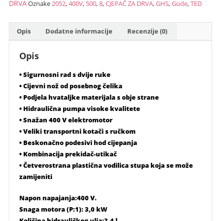
2053
DRVA
Oznake
2052
,
400V
,
500
,
8
,
CJEPAČ ZA DRVA
,
GHS
,
Güde
,
TED
GHS500
/
Opis
Dodatne informacije
Recenzije (0)
8TED
400V
Opis
količina
• Sigurnosni rad s dvije ruke
• Cijevni nož od posebnog čelika
• Podjela hvataljke materijala s obje strane
• Hidraulična pumpa visoke kvalitete
• Snažan 400 V elektromotor
• Veliki transportni kotači s ručkom
• Beskonačno podesivi hod cijepanja
• Kombinacija prekidač-utikač
• Četverostrana plastična vodilica stupa koja se može
zamijeniti
Napon napajanja:400 V.
Snaga motora (P:1): 3,0 kW
Količina hidrauličkog ulja:3,4 l