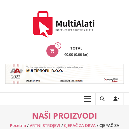
Skip
to
content
MultiAlati
0
TOTAL
–
€0.00 (0.00 kn)
Internetska
trgovina
alata
NAŠI PROIZVODI
Početna
/
VRTNI STROJEVI
/
CJEPAČ ZA DRVA
/ CJEPAČ ZA