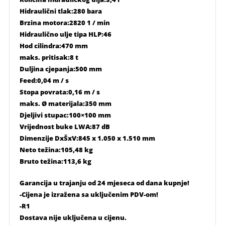
Hidraulični tlak:280 bara
Brzina motora:2820 1 / min
Hidraulično ulje tipa HLP:46
Hod cilindra:470 mm
maks. pritisak:8 t
Duljina cjepanja:500 mm
Feed:0,04 m / s
Stopa povrata:0,16 m / s
maks. Ø materijala:350 mm
Djeljivi stupac:100×100 mm
Vrijednost buke LWA:87 dB
Dimenzije DxŠxV:845 x 1.050 x 1.510 mm
Neto težina:105,48 kg
Bruto težina:113,6 kg
Garancija u trajanju od 24 mjeseca od dana kupnje!
-Cijena je izražena sa uključenim PDV-om!
-R1
Dostava nije uključena u cijenu.