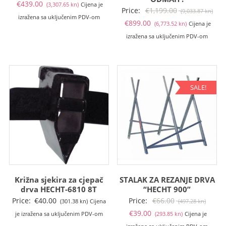
Trenutna
cijena
€
439.00
(3,307.65 kn)
Cijena je
Izv
Price:
€
1,199.00
(9,033.87 kn)
cijena
bila
izražena sa uključenim PDV-om
Trenutna
cije
€
899.00
(6,773.52 kn)
Cijena je
je:
je:
cijena
bila
izražena sa uključenim PDV-om
€439.00
€531.00
je:
je:
(3,307.65
(4,000.82
€899.00
€1,
kn).
kn).
(6,773.52
(9,0
kn).
kn).
SALE!
Križna sjekira za cjepač
STALAK ZA REZANJE DRVA
drva HECHT-6810 8T
“HECHT 900”
Izvor
Price:
€
40.00
Price:
€
66.00
(301.38 kn)
Cijena
(497.28 kn)
Trenutna
cijena
€
39.00
je izražena sa uključenim PDV-om
(293.85 kn)
Cijena je
cijena
bila