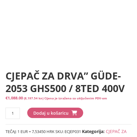
CJEPAČ ZA DRVA” GÜDE-
2053 GHS500 / 8TED 400V
€
1,088.00
(8,197.54 kn)
Cijena je izražena sa uključenim PDV-om
CJEPAČ
Dodaj u košaricu
ZA
DRVA"
Kategorija:
CJEPAČ ZA
TEČAJ: 1 EUR = 7,53450 HRK
SKU:
ECJEP031
GÜDE-