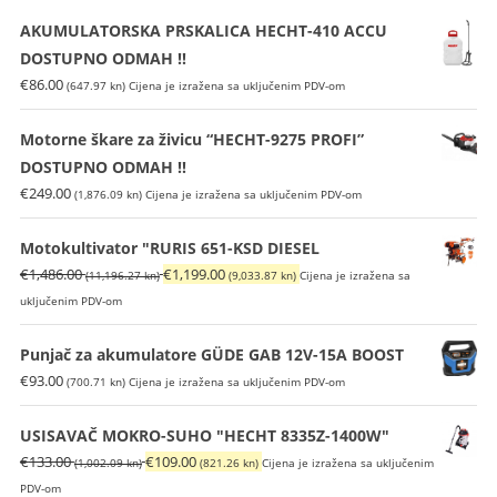
AKUMULATORSKA PRSKALICA HECHT-410 ACCU
DOSTUPNO ODMAH !!
€
86.00
(647.97 kn)
Cijena je izražena sa uključenim PDV-om
Motorne škare za živicu “HECHT-9275 PROFI”
DOSTUPNO ODMAH !!
€
249.00
(1,876.09 kn)
Cijena je izražena sa uključenim PDV-om
Motokultivator "RURIS 651-KSD DIESEL
Izvorna
Trenutna
€
1,486.00
€
1,199.00
(11,196.27 kn)
(9,033.87 kn)
Cijena je izražena sa
cijena
cijena
uključenim PDV-om
bila
je:
je:
€1,199.00
Punjač za akumulatore GÜDE GAB 12V-15A BOOST
€1,486.00
(9,033.87
€
93.00
(700.71 kn)
Cijena je izražena sa uključenim PDV-om
(11,196.27
kn).
kn).
USISAVAČ MOKRO-SUHO "HECHT 8335Z-1400W"
Izvorna
Trenutna
€
133.00
€
109.00
(1,002.09 kn)
(821.26 kn)
Cijena je izražena sa uključenim
cijena
cijena
PDV-om