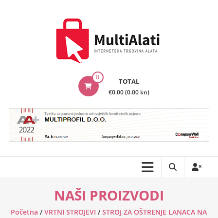
Skip
to
content
MultiAlati
0
TOTAL
–
€0.00 (0.00 kn)
Internetska
trgovina
alata
NAŠI PROIZVODI
Početna
/
VRTNI STROJEVI
/
STROJ ZA OŠTRENJE LANACA NA