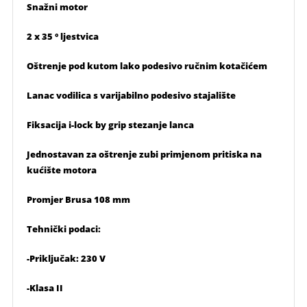
Snažni motor
2 x 35 ° ljestvica
Oštrenje pod kutom lako podesivo ručnim kotačićem
Lanac vodilica s varijabilno podesivo stajalište
Fiksacija i-lock by grip stezanje lanca
Jednostavan za oštrenje zubi primjenom pritiska na
kućište motora
Promjer Brusa 108 mm
Tehnički podaci:
-Priključak: 230 V
-Klasa II