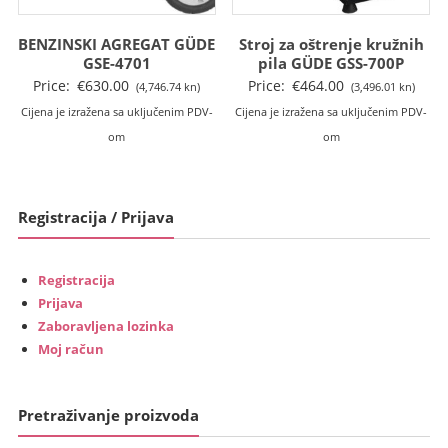
BENZINSKI AGREGAT GÜDE
Stroj za oštrenje kružnih
GSE-4701
pila GÜDE GSS-700P
Price:
€
630.00
Price:
€
464.00
(4,746.74 kn)
(3,496.01 kn)
Cijena je izražena sa uključenim PDV-
Cijena je izražena sa uključenim PDV-
om
om
Registracija / Prijava
Registracija
Prijava
Zaboravljena lozinka
Moj račun
Pretraživanje proizvoda