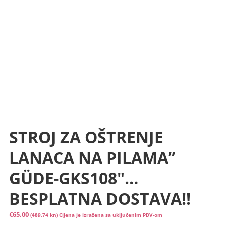
STROJ ZA OŠTRENJE
LANACA NA PILAMA”
GÜDE-GKS108″…
BESPLATNA DOSTAVA!!
€
65.00
(489.74 kn)
Cijena je izražena sa uključenim PDV-om