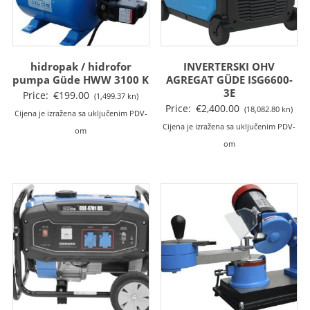
hidropak / hidrofor
INVERTERSKI OHV
pumpa Güde HWW 3100 K
AGREGAT GÜDE ISG6600-
3E
Price:
€
199.00
(1,499.37 kn)
Price:
€
2,400.00
(18,082.80 kn)
Cijena je izražena sa uključenim PDV-
Cijena je izražena sa uključenim PDV-
om
om