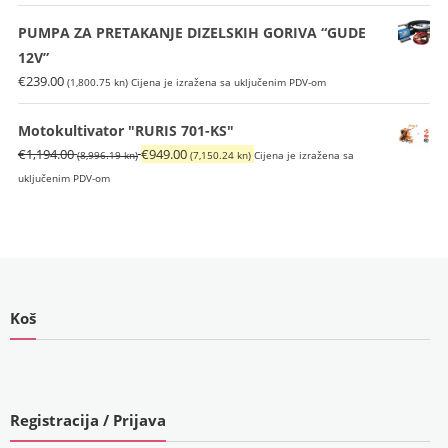
bila
je:
je:
€226.00
PUMPA ZA PRETAKANJE DIZELSKIH GORIVA “GUDE
€269.00
(1,702.80
12V”
(2,026.78
kn).
€
239.00
(1,800.75 kn)
Cijena je izražena sa uključenim PDV-om
kn).
Motokultivator "RURIS 701-KS"
Izvorna
Trenutna
€
1,194.00
€
949.00
(8,996.19 kn)
(7,150.24 kn)
Cijena je izražena sa
cijena
cijena
uključenim PDV-om
bila
je:
je:
€949.00
€1,194.00
(7,150.24
(8,996.19
kn).
kn).
Koš
Registracija / Prijava