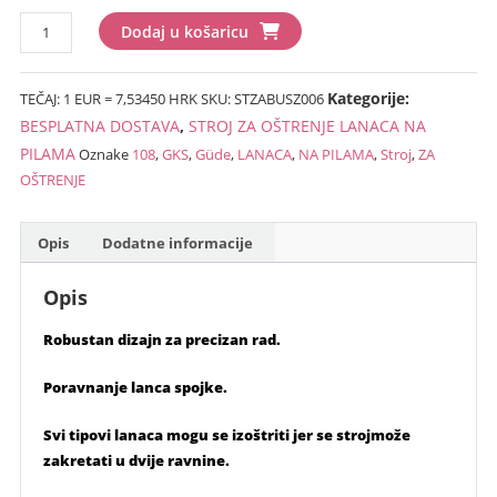
STROJ
Dodaj u košaricu
ZA
OŠTRENJE
Kategorije:
TEČAJ: 1 EUR = 7,53450 HRK
SKU:
STZABUSZ006
LANACA
NA
BESPLATNA DOSTAVA
,
STROJ ZA OŠTRENJE LANACA NA
PILAMA”
PILAMA
Oznake
108
,
GKS
,
Güde
,
LANACA
,
NA PILAMA
,
Stroj
,
ZA
GÜDE-
OŠTRENJE
GKS108″
…
Opis
Dodatne informacije
BESPLATNA
DOSTAVA!!
Opis
količina
Robustan dizajn za precizan rad.
Poravnanje lanca spojke.
Svi tipovi lanaca mogu se izoštriti jer se strojmože
zakretati u dvije ravnine.