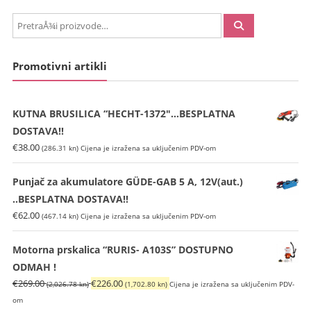
PretraÅ¾i:
Promotivni artikli
KUTNA BRUSILICA “HECHT-1372″…BESPLATNA
DOSTAVA!!
€
38.00
(286.31 kn)
Cijena je izražena sa uključenim PDV-om
Punjač za akumulatore GÜDE-GAB 5 A, 12V(aut.)
..BESPLATNA DOSTAVA!!
€
62.00
(467.14 kn)
Cijena je izražena sa uključenim PDV-om
Motorna prskalica “RURIS- A103S” DOSTUPNO
ODMAH !
Izvorna
Trenutna
€
269.00
€
226.00
(2,026.78 kn)
(1,702.80 kn)
Cijena je izražena sa uključenim PDV-
cijena
cijena
om