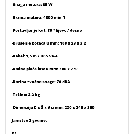
-Snaga motora: 85 W
-Brzina motora: 4800 min-1
-Postavljanje kut: 35 ° lijevo / desno
-Brušenje kotača u mm: 108 x 23 x 3,2
-Kabel: 1,5 m / H05 VV-F
-Radna ploča lxw u mm: 200 x 270
-Razina zvučne snage: 70 dBA
-Težina: 2.2 kg
-Dimenzije D x Š x V u mm: 230 x 240 x 360
Jamstvo 2 godine.
R1.