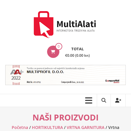
Skip
to
content
MultiAlati
0
TOTAL
–
€0.00 (0.00 kn)
Internetska
trgovina
alata
NAŠI PROIZVODI
Početna
/
HORTIKULTURA
/
VRTNA GARNITURA
/ Vrtna