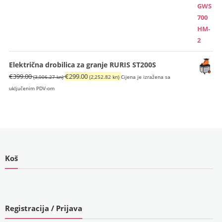
Električna drobilica za granje RURIS ST200S
Izvorna
Trenutna
€
399.00
€
299.00
(3,006.27 kn)
(2,252.82 kn)
Cijena je izražena sa
cijena
cijena
uključenim PDV-om
bila
je:
je:
€299.00
€399.00
(2,252.82
(3,006.27
kn).
kn).
Koš
Registracija / Prijava