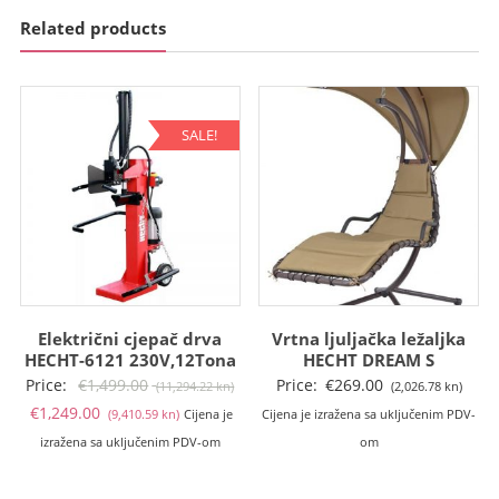
Related products
SALE!
Električni cjepač drva
Vrtna ljuljačka ležaljka
HECHT-6121 230V,12Tona
HECHT DREAM S
Izvorna
Price:
€
1,499.00
Price:
€
269.00
(11,294.22 kn)
(2,026.78 kn)
Trenutna
cijena
€
1,249.00
(9,410.59 kn)
Cijena je
Cijena je izražena sa uključenim PDV-
cijena
bila
izražena sa uključenim PDV-om
om
je:
je:
€1,249.00
€1,499.00