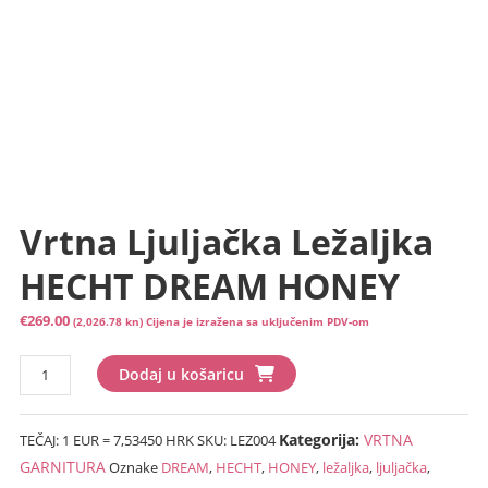
Vrtna Ljuljačka Ležaljka
HECHT DREAM HONEY
€
269.00
(2,026.78 kn)
Cijena je izražena sa uključenim PDV-om
Vrtna
Dodaj u košaricu
ljuljačka
ležaljka
Kategorija:
VRTNA
TEČAJ: 1 EUR = 7,53450 HRK
SKU:
LEZ004
HECHT
DREAM
GARNITURA
Oznake
DREAM
,
HECHT
,
HONEY
,
ležaljka
,
ljuljačka
,