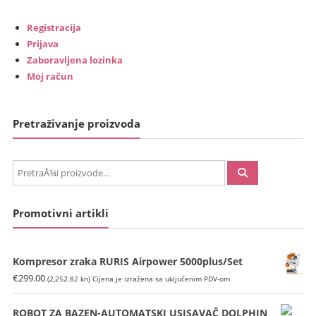
Registracija
Prijava
Zaboravljena lozinka
Moj račun
Pretraživanje proizvoda
PretraÅ¾i:
Promotivni artikli
Kompresor zraka RURIS Airpower 5000plus/Set
€
299.00
(2,252.82 kn)
Cijena je izražena sa uključenim PDV-om
ROBOT ZA BAZEN-AUTOMATSKI USISAVAČ DOLPHIN