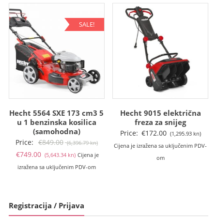
(9,410.59
(11,294.22
kn).
kn).
SALE!
Hecht 5564 SXE 173 cm3 5
Hecht 9015 električna
u 1 benzinska kosilica
freza za snijeg
(samohodna)
Price:
€
172.00
(1,295.93 kn)
Izvorna
Price:
€
849.00
(6,396.79 kn)
Cijena je izražena sa uključenim PDV-
Trenutna
cijena
€
749.00
(5,643.34 kn)
Cijena je
om
cijena
bila
izražena sa uključenim PDV-om
je:
je:
€749.00
€849.00
(5,643.34
(6,396.79
Registracija / Prijava
kn).
kn).