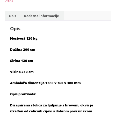
HONEY
Vrtna
količina
Opis
Dodatne informacije
Opis
Nosivost 120 kg
Dužina 200 cm
Širina 130 cm
Visina 210 cm
Ambalaža dimenzija 1280 x 760 x 380 mm
Opis proizvoda:
Dizajnirana stolica za ljuljanje s krovom, okvir je
izrađen od čeličnih cijevi s dobrom površinskom