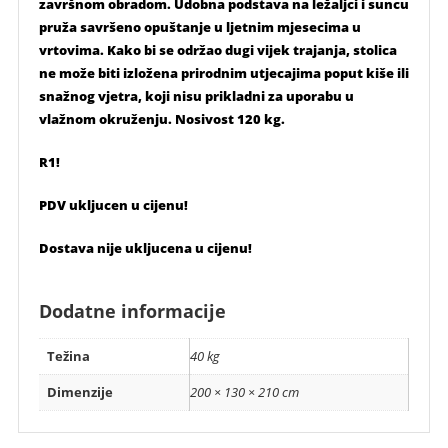
završnom obradom. Udobna podstava na ležaljci i suncu
pruža savršeno opuštanje u ljetnim mjesecima u
vrtovima. Kako bi se održao dugi vijek trajanja, stolica
ne može biti izložena prirodnim utjecajima poput kiše ili
snažnog vjetra, koji nisu prikladni za uporabu u
vlažnom okruženju. Nosivost 120 kg.
R1!
PDV ukljucen u cijenu!
Dostava nije ukljucena u cijenu!
Dodatne informacije
Težina
40 kg
Dimenzije
200 × 130 × 210 cm