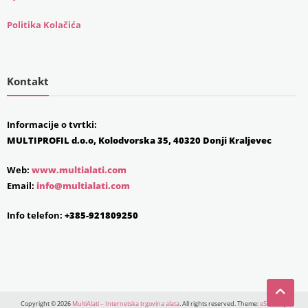
Politika Kolačića
Kontakt
Informacije o tvrtki:
MULTIPROFIL d.o.o, Kolodvorska 35, 40320 Donji Kraljevec
Web:
www.multialati.com
Email:
info@multialati.com
Info telefon:
+385-921809250
Copyright © 2026
MultiAlati – Internetska trgovina alata
. All rights reserved. Theme:
eStore
by