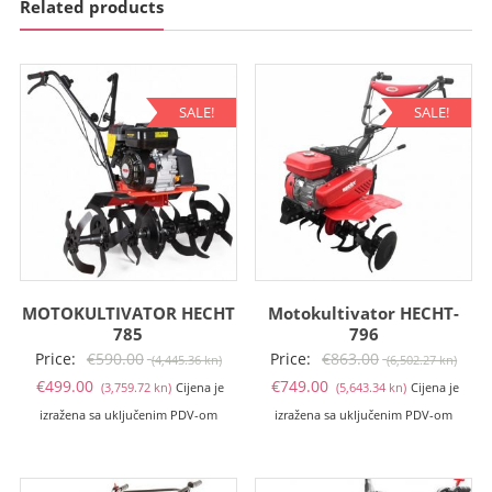
Related products
SALE!
SALE!
MOTOKULTIVATOR HECHT
Motokultivator HECHT-
785
796
Izvorna
Izvo
Price:
€
590.00
Price:
€
863.00
(4,445.36 kn)
(6,502.27 kn)
Trenutna
cijena
Trenutna
cije
€
499.00
€
749.00
(3,759.72 kn)
Cijena je
(5,643.34 kn)
Cijena je
cijena
bila
cijena
bila
izražena sa uključenim PDV-om
izražena sa uključenim PDV-om
je:
je:
je:
je:
€499.00
€590.00
€749.00
€863