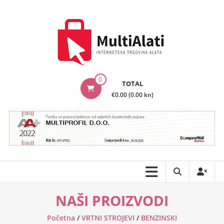
Skip
to
content
MultiAlati
0
TOTAL
–
€0.00 (0.00 kn)
Internetska
trgovina
alata
NAŠI PROIZVODI
Početna
/
VRTNI STROJEVI
/
BENZINSKI