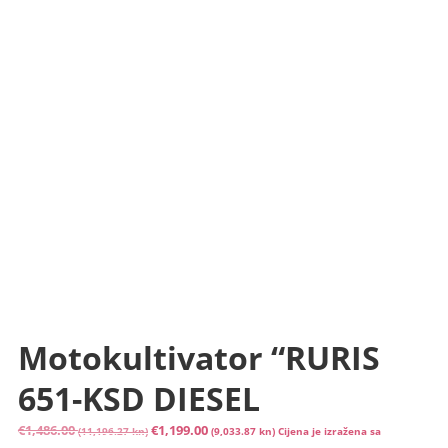
Motokultivator “RURIS
651-KSD DIESEL
Izvorna
Trenutna
€
1,486.00
€
1,199.00
(11,196.27 kn)
(9,033.87 kn)
Cijena je izražena sa