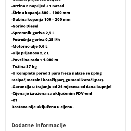
-Brzina 2 naprijed + 1 nazad
-Širina kopanja 800 – 1000 mm
-Dubina kopanja 100 – 200 mm
-Gorivo Diesel
-Spremnik goriva 2,5 L
-Potrošnja goriva 0,25 l/h
-Motorno ulje 0,6 L
-Ulje prijenosa 2,2 L
-Površina rada < 1.000 m
-Težina 87 kg
-U kompletu pored 3 para freza nalaze se i:plug
rasipač,metalni kotači(par),gumeni kotači(par).
-Garancija u trajanju od 24 mjeseca od dana kupnje!
-Cijena je izražena sa uključenim PDV-om!
-R1
Dostava nije uključena u cijenu.
Dodatne informacije