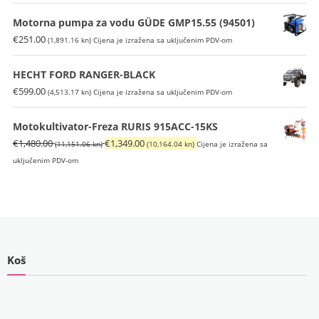
Motorna pumpa za vodu GÜDE GMP15.55 (94501)
€
251.00
(1,891.16 kn)
Cijena je izražena sa uključenim PDV-om
HECHT FORD RANGER-BLACK
€
599.00
(4,513.17 kn)
Cijena je izražena sa uključenim PDV-om
Motokultivator-Freza RURIS 915ACC-15KS
Izvorna
Trenutna
€
1,480.00
€
1,349.00
(11,151.06 kn)
(10,164.04 kn)
Cijena je izražena sa
cijena
cijena
uključenim PDV-om
bila
je:
je:
€1,349.00
€1,480.00
(10,164.04
(11,151.06
kn).
kn).
Koš