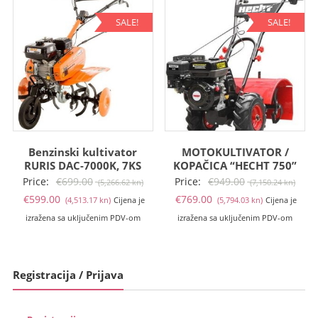
(3,759.72
(4,445.36
(5,643.34
(6,50
kn).
kn).
kn).
kn).
SALE!
SALE!
Benzinski kultivator
MOTOKULTIVATOR /
RURIS DAC-7000K, 7KS
KOPAČICA “HECHT 750”
Izvorna
Izvo
Price:
€
699.00
Price:
€
949.00
(5,266.62 kn)
(7,150.24 kn)
Trenutna
cijena
Trenutna
cije
€
599.00
€
769.00
(4,513.17 kn)
Cijena je
(5,794.03 kn)
Cijena je
cijena
bila
cijena
bila
izražena sa uključenim PDV-om
izražena sa uključenim PDV-om
je:
je:
je:
je:
€599.00
€699.00
€769.00
€949
(4,513.17
(5,266.62
(5,794.03
(7,15
Registracija / Prijava
kn).
kn).
kn).
kn).