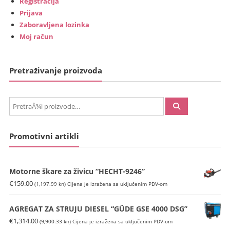
Registracija
Prijava
Zaboravljena lozinka
Moj račun
Pretraživanje proizvoda
PretraÅ¾i:
Promotivni artikli
Motorne škare za živicu “HECHT-9246”
€
159.00
(1,197.99 kn)
Cijena je izražena sa uključenim PDV-om
AGREGAT ZA STRUJU DIESEL “GÜDE GSE 4000 DSG”
€
1,314.00
(9,900.33 kn)
Cijena je izražena sa uključenim PDV-om