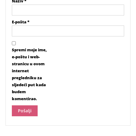
Naziv
*
E-pošta
*
Spremi moje ime,
e-poštu i web-
stranicu u ovom
internet
pregledniku za
sljedeći put kada
budem
komentirao.