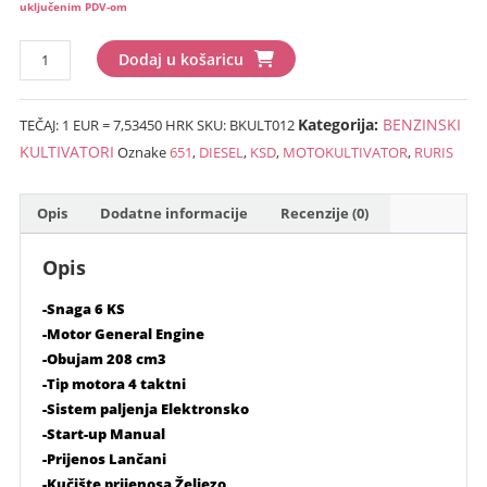
cijena
cijena
uključenim PDV-om
bila
je:
Motokultivator
je:
€1,199.00
Dodaj u košaricu
"RURIS
€1,486.00
(9,033.87
651-
(11,196.27
kn).
Kategorija:
BENZINSKI
TEČAJ: 1 EUR = 7,53450 HRK
SKU:
BKULT012
KSD
kn).
DIESEL
KULTIVATORI
Oznake
651
,
DIESEL
,
KSD
,
MOTOKULTIVATOR
,
RURIS
količina
Opis
Dodatne informacije
Recenzije (0)
Opis
-Snaga 6 KS
-Motor General Engine
-Obujam 208 cm3
-Tip motora 4 taktni
-Sistem paljenja Elektronsko
-Start-up Manual
-Prijenos Lančani
-Kučište prijenosa Željezo