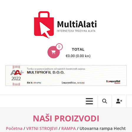
Skip
to
content
MultiAlati
0
TOTAL
–
€0.00 (0.00 kn)
Internetska
trgovina
alata
NAŠI PROIZVODI
Početna
/
VRTNI STROJEVI
/
RAMPA
/ Utovarna rampa Hecht