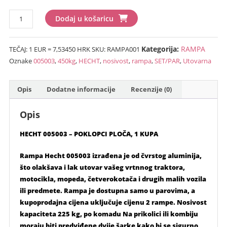
bila
je:
Utovarna
je:
€119.00
Dodaj u košaricu
rampa
€133.00
(896.61
Hecht
(1,002.09
kn).
Kategorija:
RAMPA
TEČAJ: 1 EUR = 7,53450 HRK
SKU:
RAMPA001
005003...nosivost
kn).
Oznake
005003
,
450kg
,
HECHT
,
nosivost
,
rampa
,
SET/PAR
,
Utovarna
450kg
(SET/PAR)
količina
Opis
Dodatne informacije
Recenzije (0)
Opis
HECHT 005003 – POKLOPCI PLOČA, 1 KUPA
Rampa Hecht 005003 izrađena je od čvrstog aluminija,
što olakšava i lak utovar vašeg vrtnnog traktora,
motocikla, mopeda, četverokotača i drugih malih vozila
ili predmete. Rampa je dostupna samo u parovima, a
kupoprodajna cijena uključuje cijenu 2 rampe. Nosivost
kapaciteta 225 kg, po komadu Na prikolici ili kombiju
moraju biti predviđene dvije šarke kako bi se sigurno