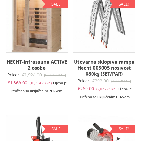
SALE!
SALE!
HECHT-Infrasauna ACTIVE
Utovarna sklopiva rampa
2 osobe
Hecht 005005 nosivost
680kg (SET/PAR)
Izvorna
Price:
€
1,924.00
(14,496.38 kn)
Izvo
Price:
€
292.00
(2,200.07 kn)
Trenutna
cijena
€
1,369.00
(10,314.73 kn)
Cijena je
Trenutna
cije
€
269.00
(2,026.78 kn)
Cijena je
cijena
bila
izražena sa uključenim PDV-om
cijena
bila
izražena sa uključenim PDV-om
je:
je:
je:
je:
€1,369.00
€1,924.00
€269.00
€292
(10,314.73
(14,496.38
(2,026.78
(2,20
kn).
kn).
kn).
kn).
SALE!
SALE!