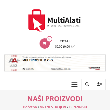
Skip
to
content
MultiAlati
0
TOTAL
–
€0.00 (0.00 kn)
Internetska
trgovina
alata
NAŠI PROIZVODI
Početna
/
VRTNI STROJEVI
/
BENZINSKI