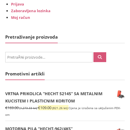
Prijava
Zaboravljena lozinka
Moj račun
Pretraživanje proizvoda
PretraÅ¾i:
Promotivni artikli
VRTNA PRIKOLICA “HECHT 52145” SA METALNIM
KUCISTEM I PLASTICNIM KORITOM
Izvorna
Trenutna
€
169.00
€
109.00
(1,273.33 kn)
(821.26 kn)
Cijena je izražena sa uključenim PDV-
cijena
cijena
om
bila
je:
je:
€109.00
MOTORNA PILA “HECHT-962/4KS”