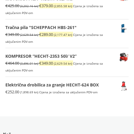
€169.00
(821.26
Izvorna
Trenutna
€
425.00
€
379.00
(3,202.16 kn)
(2,855.58 kn)
Cijena je izražena sa
(1,273.33
kn).
cijena
cijena
uključenim PDV-om
kn).
bila
je:
je:
€379.00
Tračna pila "SCHEPPACH HBS-261"
€425.00
(2,855.58
Izvorna
Trenutna
€
349.00
€
289.00
(2,629.54 kn)
(2,177.47 kn)
Cijena je izražena sa
(3,202.16
kn).
cijena
cijena
uključenim PDV-om
kn).
bila
je:
je:
€289.00
KOMPRESOR “HECHT-2353 50l/ V2”
€349.00
(2,177.47
Izvorna
Trenutna
€
464.00
€
349.00
(3,496.01 kn)
(2,629.54 kn)
Cijena je izražena sa
(2,629.54
kn).
cijena
cijena
uključenim PDV-om
kn).
bila
je:
je:
€349.00
Električna drobilica za granje HECHT-624 BOX
€464.00
(2,629.54
€
252.00
(1,898.69 kn)
Cijena je izražena sa uključenim PDV-om
(3,496.01
kn).
kn).