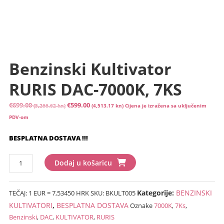
Benzinski Kultivator
RURIS DAC-7000K, 7KS
Izvorna
Trenutna
€
699.00
€
599.00
(5,266.62 kn)
(4,513.17 kn)
Cijena je izražena sa uključenim
cijena
cijena
PDV-om
bila
je:
BESPLATNA DOSTAVA !!!
je:
€599.00
€699.00
(4,513.17
Benzinski
(5,266.62
kn).
Dodaj u košaricu
kultivator
kn).
RURIS
Kategorije:
BENZINSKI
TEČAJ: 1 EUR = 7,53450 HRK
SKU:
BKULT005
DAC-
7000K,
KULTIVATORI
,
BESPLATNA DOSTAVA
Oznake
7000K
,
7Ks
,
7KS
Benzinski
,
DAC
,
KULTIVATOR
,
RURIS