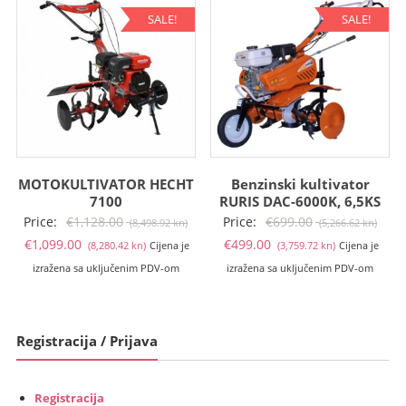
kn).
kn).
kn).
kn).
SALE!
SALE!
MOTOKULTIVATOR HECHT
Benzinski kultivator
7100
RURIS DAC-6000K, 6,5KS
Izvorna
Izvo
Price:
€
1,128.00
Price:
€
699.00
(8,498.92 kn)
(5,266.62 kn)
Trenutna
cijena
Trenutna
cije
€
1,099.00
€
499.00
(8,280.42 kn)
Cijena je
(3,759.72 kn)
Cijena je
cijena
bila
cijena
bila
izražena sa uključenim PDV-om
izražena sa uključenim PDV-om
je:
je:
je:
je:
€1,099.00
€1,128.00
€499.00
€699
(8,280.42
(8,498.92
(3,759.72
(5,26
Registracija / Prijava
kn).
kn).
kn).
kn).
Registracija