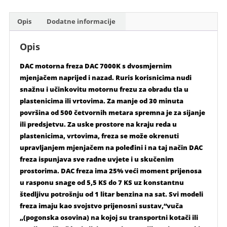
količina
Opis
Dodatne informacije
Opis
DAC motorna freza DAC 7000K s dvosmjernim
mjenjačem naprijed i nazad. Ruris korisnicima nudi
snažnu i učinkovitu motornu frezu za obradu tla u
plastenicima ili vrtovima. Za manje od 30 minuta
površina od 500 četvornih metara spremna je za sijanje
ili predsjetvu. Za uske prostore na kraju reda u
plastenicima, vrtovima, freza se može okrenuti
upravljanjem mjenjačem na poleđini i na taj način DAC
freza ispunjava sve radne uvjete i u skučenim
prostorima. DAC freza ima 25% veći moment prijenosa
u rasponu snage od 5,5 KS do 7 KS uz konstantnu
štedljivu potrošnju od 1 litar benzina na sat. Svi modeli
freza imaju kao svojstvo prijenosni sustav,“vuča
„(pogonska osovina) na kojoj su transportni kotači ili