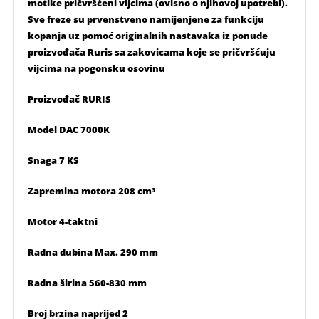
motike pričvršćeni vijcima (ovisno o njihovoj upotrebi).
Sve freze su prvenstveno namijenjene za funkciju
kopanja uz pomoć originalnih nastavaka iz ponude
proizvođača Ruris sa zakovicama koje se pričvršćuju
vijcima na pogonsku osovinu
Proizvođač RURIS
Model DAC 7000K
Snaga 7 KS
Zapremina motora 208 cm³
Motor 4-taktni
Radna dubina Max. 290 mm
Radna širina 560-830 mm
Broj brzina naprijed 2