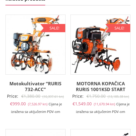
SALE!
SALE!
Motokultivator “RURIS
MOTORNA KOPAČICA
732-ACC”
RURIS 1001KSD START
Izvorna
Izv
Price:
€
1,380.00
Price:
€
1,750.00
(10,397.61 kn)
(13,185.38 kn)
Trenutna
cijena
Trenutna
cij
€
999.00
€
1,549.00
(7,526.97 kn)
Cijena je
(11,670.94 kn)
Cijena je
cijena
bila
cijena
bil
izražena sa uključenim PDV-om
izražena sa uključenim PDV-om
je:
je:
je:
je:
€999.00
€1,380.00
€1,549.00
€1,
(7,526.97
(10,397.61
(11,670.94
(13