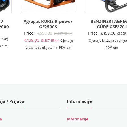
HV
Agregat RURIS R-power
BENZINSKI AGRE
2000-
GE2500S
GÜDE GSE270
Izvorna
Price:
€
650.00
Price:
€
499.00
(4,897.43 kn)
(3,759
19 kn)
Trenutna
cijena
€
439.00
(3,307.65 kn)
Cijena je
Cijena je izražena sa uklj
učenim
cijena
bila
izražena sa uključenim PDV-om
PDV-om
je:
je:
€439.00
€650.00
(3,307.65
(4,897.43
kn).
kn).
ija / Prijava
Informacije
ja
Informacije