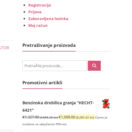
Registracija
Prijava
Zaboravljena lozinka
Moj račun
Pretraživanje proizvoda
ATOR
PretraÅ¾i:
Promotivni artikli
Benzinska drobilica granja “HECHT-
6421"
Izvorna
Trenutna
€
1,327.00
€
1,099.00
(9,998.28 kn)
(8,280.42 kn)
Cijena je
cijena
cijena
izražena sa uključenim PDV-om
bila
je: