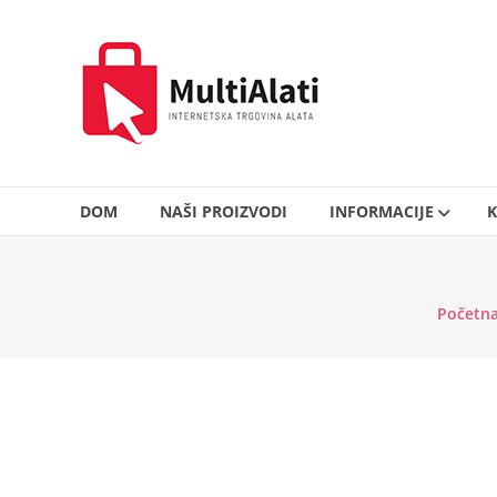
Skip
to
MultiAlati
content
–
Internetska
trgovina
alata
DOM
NAŠI PROIZVODI
INFORMACIJE
K
Početn