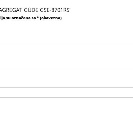
SKI AGREGAT GÜDE GSE-8701RS”
lja su označena sa
* (obavezno)