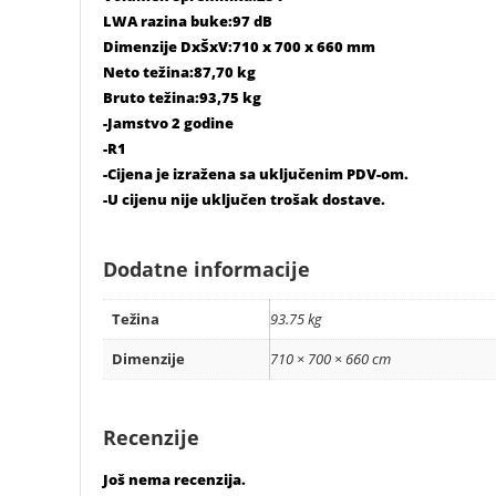
LWA razina buke:97 dB
Dimenzije DxŠxV:710 x 700 x 660 mm
Neto težina:87,70 kg
Bruto težina:93,75 kg
-Jamstvo 2 godine
-R1
-Cijena je izražena sa uključenim PDV-om.
-U cijenu nije uključen trošak dostave.
Dodatne informacije
Težina
93.75 kg
Dimenzije
710 × 700 × 660 cm
Recenzije
Još nema recenzija.