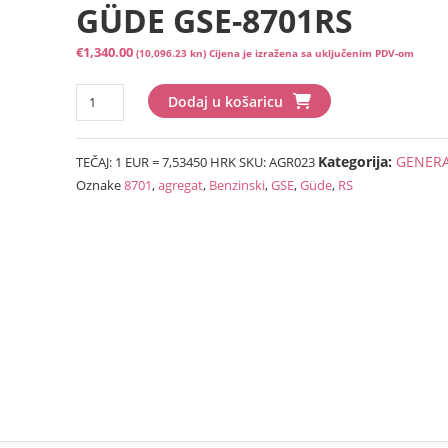
GÜDE GSE-8701RS
€
1,340.00
(10,096.23 kn)
Cijena je izražena sa uključenim PDV-om
BENZINSKI
Dodaj u košaricu
AGREGAT
GÜDE
Kategorija:
GENER
TEČAJ: 1 EUR = 7,53450 HRK
SKU:
AGR023
GSE-
Oznake
8701
,
agregat
,
Benzinski
,
GSE
,
Güde
,
RS
8701RS
količina