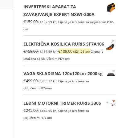
je:
€1,099.00
INVERTERSKI APARAT ZA
€1,327.00
(8,280.42
ZAVARIVANJE EXPERT NXWI-200A
(9,998.28
kn).
€
159.00
(1,197.99 kn)
Cijena je izražena sa uključenim PDV-
kn).
om
ELEKTRIČNA KOSILICA RURIS SF7A106
Izvorna
Trenutna
€
159.00
€
109.00
(1,197.99 kn)
(821.26 kn)
Cijena je
cijena
cijena
izražena sa uključenim PDV-om
bila
je:
je:
€109.00
VAGA SKLADISNA 120x120cm-2000kg
€159.00
(821.26
€
499.00
(3,759.72 kn)
Cijena je izražena sa
(1,197.99
kn).
uključenim PDV-om
kn).
LEĐNI MOTORNI TRIMER RURIS 330S
€
245.00
(1,845.95 kn)
Cijena je izražena sa
uključenim PDV-om