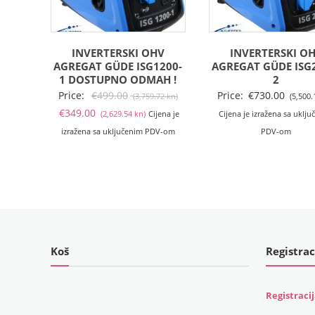
INVERTERSKI OHV
INVERTERSKI O
AGREGAT GÜDE ISG1200-
AGREGAT GÜDE ISG
1 DOSTUPNO ODMAH !
2
Izvorna
Price:
€
499.00
Price:
€
730.00
(3,759.72 kn)
(5,500.
Trenutna
cijena
€
349.00
(2,629.54 kn)
Cijena je
Cijena je izražena sa uklj
cijena
bila
izražena sa uključenim PDV-om
PDV-om
je:
je:
€349.00
€499.00
(2,629.54
(3,759.72
kn).
kn).
Koš
Registrac
Registraci