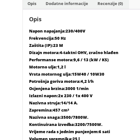
Opis
Dodatne informacije
Recenzije (0)
Opis
Napon napajanja:230/400V
Frekvencija:50 Hz
Zaštita (IP):23 M
Dizajn motora:4-taktni OHV, zračno hlađen
Performanse motora:9,6 / 13 (kW / KS)
Motorno ulje:1,2 l
Vrsta motornog ulja:15W40 / 10W30
Potrošnja goriva motora:4,2 l/h
Ocjenjena brzina:3000 1/min
Izlazni napon:2x 230 / 1x 400 V
Nazivna struja:14/14 A.
Zapremina:457 cm³
Nazivna snaga:3500/7800W.
Kontinuirana izvedba:3200/7500W.
Vrijeme rada s jednim punjenjem:6 sati
Volumen spremnika:25 l