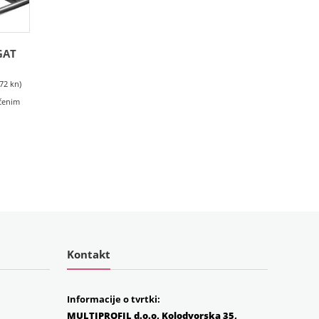
GAT
1
.72 kn)
učenim
Kontakt
Informacije o tvrtki:
MULTIPROFIL d.o.o, Kolodvorska 35,