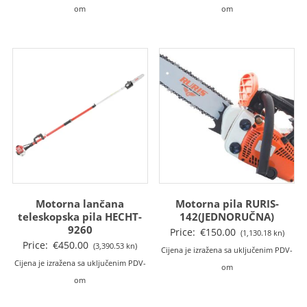
om
om
Motorna lančana
Motorna pila RURIS-
teleskopska pila HECHT-
142(JEDNORUČNA)
9260
Price:
€
150.00
(1,130.18 kn)
Price:
€
450.00
(3,390.53 kn)
Cijena je izražena sa uključenim PDV-
Cijena je izražena sa uključenim PDV-
om
om