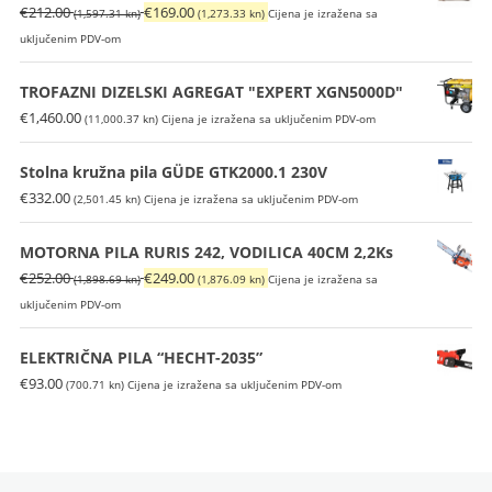
Izvorna
Trenutna
€
212.00
€
169.00
(1,597.31 kn)
(1,273.33 kn)
Cijena je izražena sa
cijena
cijena
uključenim PDV-om
bila
je:
je:
€169.00
TROFAZNI DIZELSKI AGREGAT "EXPERT XGN5000D"
€212.00
(1,273.33
€
1,460.00
(11,000.37 kn)
Cijena je izražena sa uključenim PDV-om
(1,597.31
kn).
kn).
Stolna kružna pila GÜDE GTK2000.1 230V
€
332.00
(2,501.45 kn)
Cijena je izražena sa uključenim PDV-om
MOTORNA PILA RURIS 242, VODILICA 40CM 2,2Ks
Izvorna
Trenutna
€
252.00
€
249.00
(1,898.69 kn)
(1,876.09 kn)
Cijena je izražena sa
cijena
cijena
uključenim PDV-om
bila
je:
je:
€249.00
ELEKTRIČNA PILA “HECHT-2035”
€252.00
(1,876.09
€
93.00
(700.71 kn)
Cijena je izražena sa uključenim PDV-om
(1,898.69
kn).
kn).