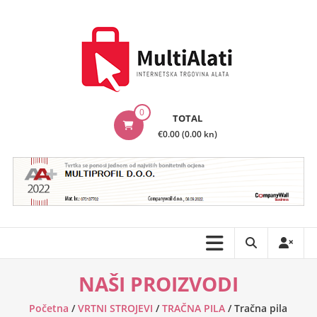
Skip
to
content
MultiAlati
0
TOTAL
–
€0.00 (0.00 kn)
Internetska
trgovina
alata
NAŠI PROIZVODI
Početna
/
VRTNI STROJEVI
/
TRAČNA PILA
/ Tračna pila