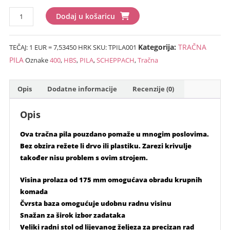
Tračna
Dodaj u košaricu
pila
SCHEPPACH
Kategorija:
TRAČNA
TEČAJ: 1 EUR = 7,53450 HRK
SKU:
TPILA001
HBS-
400
PILA
Oznake
400
,
HBS
,
PILA
,
SCHEPPACH
,
Tračna
količina
Opis
Dodatne informacije
Recenzije (0)
Opis
Ova tračna pila pouzdano pomaže u mnogim poslovima.
Bez obzira režete li drvo ili plastiku. Zarezi krivulje
također nisu problem s ovim strojem.
Visina prolaza od 175 mm omogućava obradu krupnih
komada
Čvrsta baza omogućuje udobnu radnu visinu
Snažan za širok izbor zadataka
Veliki radni stol od lijevanog željeza za precizan rad