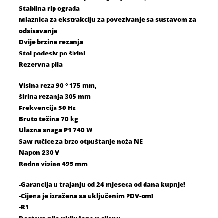
Stabilna rip ograda
Mlaznica za ekstrakciju za povezivanje sa sustavom za
odsisavanje
Dvije brzine rezanja
Stol podesiv po širini
Rezervna pila
Visina reza 90 ° 175 mm,
širina rezanja 305 mm
Frekvencija 50 Hz
Bruto težina 70 kg
Ulazna snaga P1 740 W
Saw ručice za brzo otpuštanje noža NE
Napon 230 V
Radna visina 495 mm
-Garancija u trajanju od 24 mjeseca od dana kupnje!
-Cijena je izražena sa uključenim PDV-om!
-R1
Dostava nije uključena u cijenu.