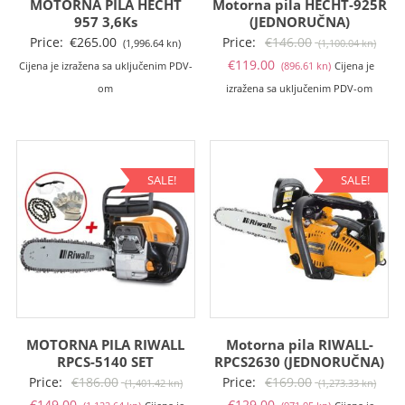
MOTORNA PILA HECHT
Motorna pila HECHT-925R
957 3,6Ks
(JEDNORUČNA)
Izvo
Price:
€
265.00
Price:
€
146.00
(1,996.64 kn)
(1,100.04 kn)
Trenutna
cije
€
119.00
Cijena je izražena sa uključenim PDV-
(896.61 kn)
Cijena je
cijena
bila
om
izražena sa uključenim PDV-om
je:
je:
€119.00
€146
(896.61
(1,10
kn).
kn).
SALE!
SALE!
MOTORNA PILA RIWALL
Motorna pila RIWALL-
RPCS-5140 SET
RPCS2630 (JEDNORUČNA)
Izvorna
Izvo
Price:
€
186.00
Price:
€
169.00
(1,401.42 kn)
(1,273.33 kn)
Trenutna
cijena
Trenutna
cije
€
149.00
€
129.00