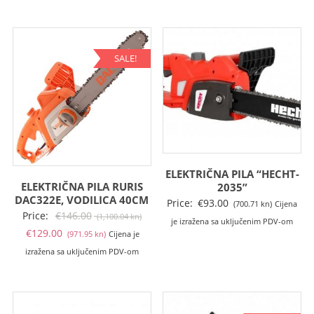
je:
je:
je:
je:
€159.00
€199.00
€199.00
€212
(1,197.99
(1,499.37
(1,499.37
(1,59
kn).
kn).
kn).
kn).
SALE!
ELEKTRIČNA PILA “HECHT-
ELEKTRIČNA PILA RURIS
2035”
DAC322E, VODILICA 40CM
Price:
€
93.00
(700.71 kn)
Cijena
Izvorna
Price:
€
146.00
(1,100.04 kn)
je izražena sa uključenim PDV-om
Trenutna
cijena
€
129.00
(971.95 kn)
Cijena je
cijena
bila
izražena sa uključenim PDV-om
je:
je:
€129.00
€146.00
(971.95
(1,100.04