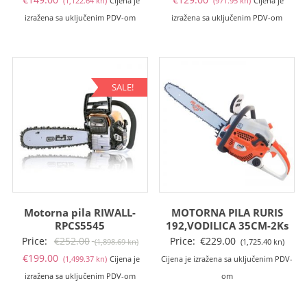
(1,122.64 kn)
Cijena je
(971.95 kn)
Cijena je
cijena
bila
cijena
bila
izražena sa uključenim PDV-om
izražena sa uključenim PDV-om
je:
je:
je:
je:
€149.00
€186.00
€129.00
€169
(1,122.64
(1,401.42
(971.95
(1,27
kn).
kn).
kn).
kn).
SALE!
Motorna pila RIWALL-
MOTORNA PILA RURIS
RPCS5545
192,VODILICA 35CM-2Ks
Izvorna
Price:
€
252.00
Price:
€
229.00
(1,898.69 kn)
(1,725.40 kn)
Trenutna
cijena
€
199.00
(1,499.37 kn)
Cijena je
Cijena je izražena sa uključenim PDV-
cijena
bila
izražena sa uključenim PDV-om
om
je:
je: