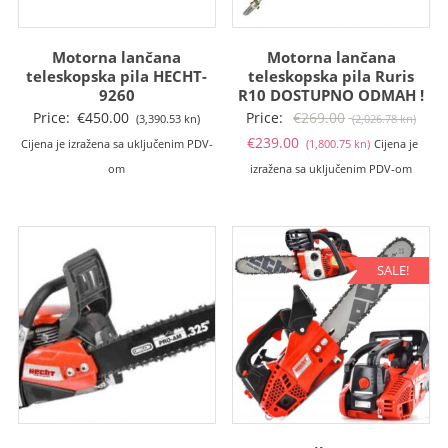
Motorna lančana
Motorna lančana
teleskopska pila HECHT-
teleskopska pila Ruris
9260
R10 DOSTUPNO ODMAH !
Izvo
Price:
€
450.00
Price:
€
269.00
(3,390.53 kn)
(2,026.78 kn)
Trenutna
cije
€
239.00
Cijena je izražena sa uključenim PDV-
(1,800.75 kn)
Cijena je
cijena
bila
om
izražena sa uključenim PDV-om
je:
je:
€239.00
€269
(1,800.75
(2,02
kn).
kn).
SALE!