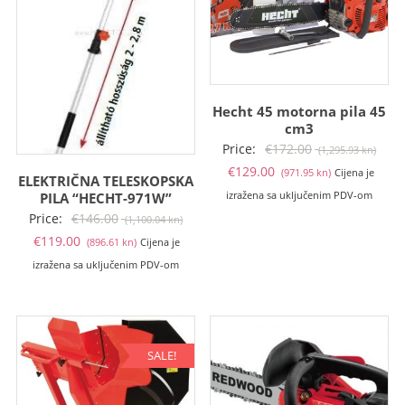
Hecht 45 motorna pila 45
cm3
Izvo
Price:
€
172.00
(1,295.93 kn)
Trenutna
cije
€
129.00
(971.95 kn)
Cijena je
ELEKTRIČNA TELESKOPSKA
cijena
bila
PILA “HECHT-971W”
izražena sa uključenim PDV-om
je:
je:
Izvorna
Price:
€
146.00
(1,100.04 kn)
€129.00
€172
Trenutna
cijena
€
119.00
(896.61 kn)
Cijena je
(971.95
(1,29
cijena
bila
izražena sa uključenim PDV-om
kn).
kn).
je:
je:
€119.00
€146.00
(896.61
(1,100.04
kn).
kn).
SALE!