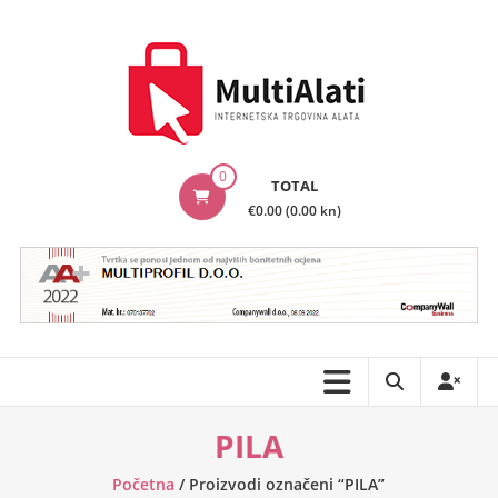
Skip
to
content
MultiAlati
0
TOTAL
–
€0.00 (0.00 kn)
Internetska
trgovina
alata
PILA
Početna
/ Proizvodi označeni “PILA”