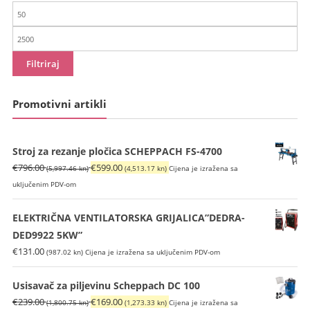
Min
cijena
Maks
cijena
Filtriraj
Promotivni artikli
Stroj za rezanje pločica SCHEPPACH FS-4700
Izvorna
Trenutna
€
796.00
€
599.00
(5,997.46 kn)
(4,513.17 kn)
Cijena je izražena sa
cijena
cijena
uključenim PDV-om
bila
je:
je:
€599.00
ELEKTRIČNA VENTILATORSKA GRIJALICA”DEDRA-
€796.00
(4,513.17
DED9922 5KW”
(5,997.46
kn).
€
131.00
(987.02 kn)
Cijena je izražena sa uključenim PDV-om
kn).
Usisavač za piljevinu Scheppach DC 100
Izvorna
Trenutna
€
239.00
€
169.00
(1,800.75 kn)
(1,273.33 kn)
Cijena je izražena sa