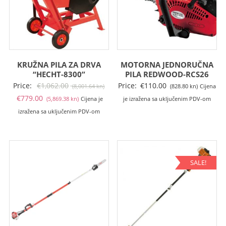
KRUŽNA PILA ZA DRVA
MOTORNA JEDNORUČNA
“HECHT-8300”
PILA REDWOOD-RCS26
Izvorna
Price:
€
1,062.00
Price:
€
110.00
(8,001.64 kn)
(828.80 kn)
Cijena
Trenutna
cijena
€
779.00
(5,869.38 kn)
Cijena je
je izražena sa uključenim PDV-om
cijena
bila
izražena sa uključenim PDV-om
je:
je:
€779.00
€1,062.00
(5,869.38
(8,001.64
kn).
kn).
SALE!