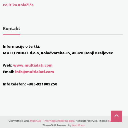
Politika Kolačića
Kontakt
Informacije o tvrtki:
MULTIPROFIL d.o.o, Kolodvorska 35, 40320 Donji Kraljevec
Web:
www.multialati.com
Email:
info@multialati.com
Info telefon:
+385-921809250
Copyright © 2026
MultiAlati – Internetska trgovina alata
. All rights reserved. Theme:
eStore
by
ThemeGrill. Powered by
WordPress
.