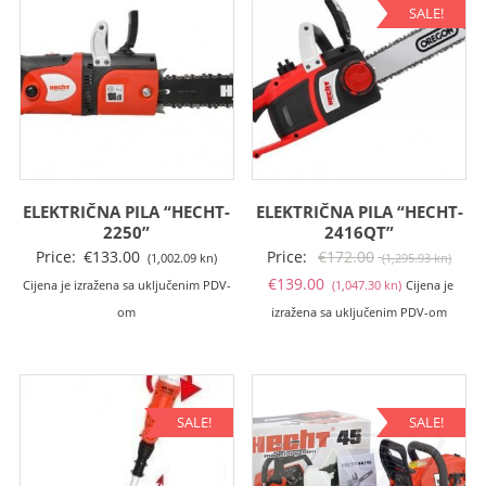
kn).
kn).
SALE!
ELEKTRIČNA PILA “HECHT-
ELEKTRIČNA PILA “HECHT-
2250”
2416QT”
Izvo
Price:
€
133.00
Price:
€
172.00
(1,002.09 kn)
(1,295.93 kn)
Trenutna
cije
€
139.00
Cijena je izražena sa uključenim PDV-
(1,047.30 kn)
Cijena je
cijena
bila
om
izražena sa uključenim PDV-om
je:
je:
€139.00
€172
(1,047.30
(1,29
kn).
kn).
SALE!
SALE!