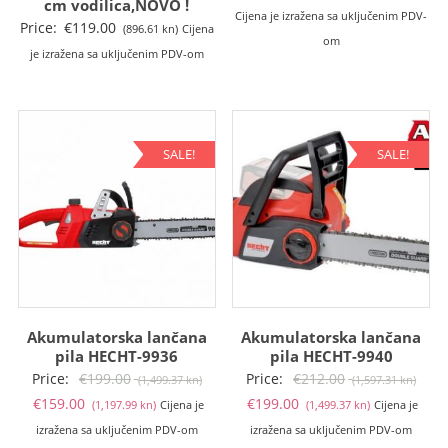
cm vodilica,NOVO !
Cijena je izražena sa uključenim PDV-
Price:
€
119.00
(896.61 kn)
Cijena
om
je izražena sa uključenim PDV-om
SALE!
SALE!
Akumulatorska lančana
Akumulatorska lančana
pila HECHT-9936
pila HECHT-9940
Izvorna
Izvo
Price:
€
199.00
Price:
€
212.00
(1,499.37 kn)
(1,597.31 kn)
Trenutna
cijena
Trenutna
cije
€
159.00
€
199.00
(1,197.99 kn)
Cijena je
(1,499.37 kn)
Cijena je
cijena
bila
cijena
bila
izražena sa uključenim PDV-om
izražena sa uključenim PDV-om