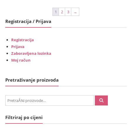
€199.00
€252.00
(1,499.37
(1,898.69
1
2
3
→
kn).
kn).
Registracija / Prijava
Registracija
Prijava
Zaboravljena lozinka
Moj račun
Pretraživanje proizvoda
PretraÅ¾i:
Filtriraj po cijeni