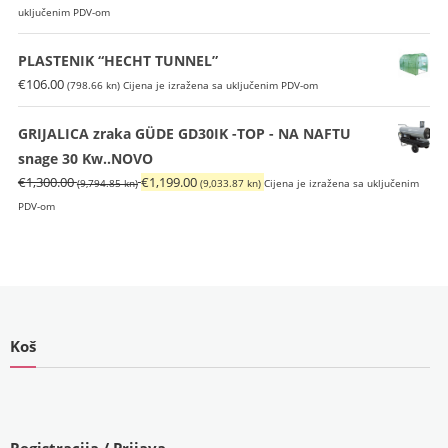
cijena
cijena
uključenim PDV-om
bila
je:
je:
€169.00
PLASTENIK “HECHT TUNNEL”
€239.00
(1,273.33
€
106.00
(798.66 kn)
Cijena je izražena sa uključenim PDV-om
(1,800.75
kn).
kn).
GRIJALICA zraka GÜDE GD30IK -TOP - NA NAFTU
snage 30 Kw..NOVO
Izvorna
Trenutna
€
1,300.00
€
1,199.00
(9,794.85 kn)
(9,033.87 kn)
Cijena je izražena sa uključenim
cijena
cijena
PDV-om
bila
je:
je:
€1,199.00
€1,300.00
(9,033.87
(9,794.85
kn).
kn).
Koš
Registracija / Prijava