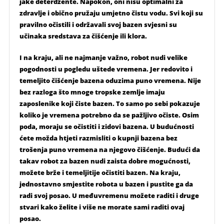
jake deterdžente. Napokon, oni nisu optimalni za
zdravlje i obično pružaju umjetno čistu vodu. Svi koji su
pravilno očistili i održavali svoj bazen svjesni su
učinaka sredstava za čišćenje ili klora.
I na kraju, ali ne najmanje važno, robot nudi velike
pogodnosti u pogledu uštede vremena. Jer redovito i
temeljito čišćenje bazena oduzima puno vremena. Nije
bez razloga što mnoge tropske zemlje imaju
zaposlenike koji čiste bazen. To samo po sebi pokazuje
koliko je vremena potrebno da se pažljivo očiste. Osim
poda, moraju se očistiti i zidovi bazena. U budućnosti
ćete možda htjeti razmisliti o kupnji bazena bez
trošenja puno vremena na njegovo čišćenje. Budući da
takav robot za bazen nudi zaista dobre mogućnosti,
možete brže i temeljitije očistiti bazen. Na kraju,
jednostavno smjestite robota u bazen i pustite ga da
radi svoj posao. U međuvremenu možete raditi i druge
stvari kako želite i više ne morate sami raditi ovaj
posao.