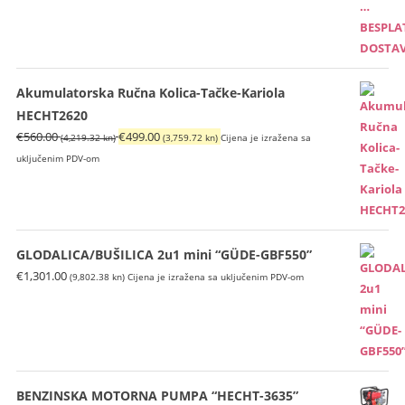
Akumulatorska Ručna Kolica-Tačke-Kariola
HECHT2620
Izvorna
Trenutna
€
560.00
€
499.00
(4,219.32 kn)
(3,759.72 kn)
Cijena je izražena sa
cijena
cijena
uključenim PDV-om
bila
je:
je:
€499.00
€560.00
(3,759.72
(4,219.32
kn).
GLODALICA/BUŠILICA 2u1 mini “GÜDE-GBF550”
kn).
€
1,301.00
(9,802.38 kn)
Cijena je izražena sa uključenim PDV-om
BENZINSKA MOTORNA PUMPA “HECHT-3635”