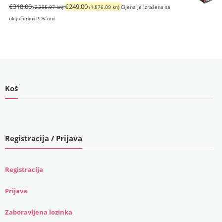
Izvorna
Trenutna
€
318.00
€
249.00
(2,395.97 kn)
(1,876.09 kn)
Cijena je izražena sa
cijena
cijena
uključenim PDV-om
bila
je:
je:
€249.00
€318.00
(1,876.09
(2,395.97
kn).
kn).
Koš
Registracija / Prijava
Registracija
Prijava
Zaboravljena lozinka