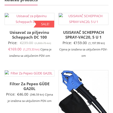
SALE!
Usisavač za piljevinu
USISAVAČ SCHEPPACH
Scheppach DC 100
SPRAY-VAC20, 5 U 1
Izvorna
Price:
€
239.00
Price:
€
159.00
(1,800.75 kn)
(1,197.99 kn)
Trenutna
cijena
€
169.00
(1,273.33 kn)
Cijena je
Cijena je izražena sa uključenim PDV-
cijena
bila
izražena sa uključenim PDV-om
om
je:
je:
€169.00
€239.00
(1,273.33
(1,800.75
kn).
kn).
Filter Za Pepeo GÜDE
GA20L
Price:
€
46.00
(346.59 kn)
Cijena
je izražena sa uključenim PDV-om