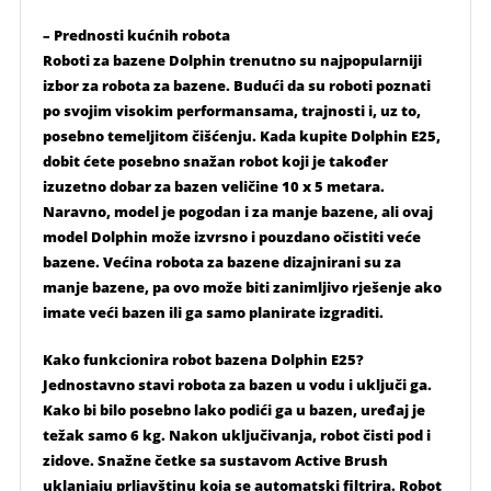
– Prednosti kućnih robota
Roboti za bazene Dolphin trenutno su najpopularniji
izbor za robota za bazene. Budući da su roboti poznati
po svojim visokim performansama, trajnosti i, uz to,
posebno temeljitom čišćenju. Kada kupite Dolphin E25,
dobit ćete posebno snažan robot koji je također
izuzetno dobar za bazen veličine 10 x 5 metara.
Naravno, model je pogodan i za manje bazene, ali ovaj
model Dolphin može izvrsno i pouzdano očistiti veće
bazene. Većina robota za bazene dizajnirani su za
manje bazene, pa ovo može biti zanimljivo rješenje ako
imate veći bazen ili ga samo planirate izgraditi.
Kako funkcionira robot bazena Dolphin E25?
Jednostavno stavi robota za bazen u vodu i uključi ga.
Kako bi bilo posebno lako podići ga u bazen, uređaj je
težak samo 6 kg. Nakon uključivanja, robot čisti pod i
zidove. Snažne četke sa sustavom Active Brush
uklanjaju prljavštinu koja se automatski filtrira. Robot