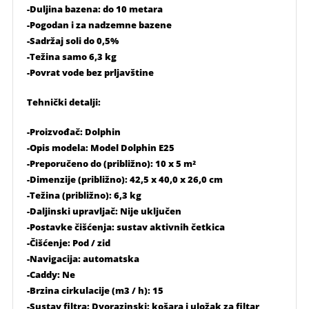
-Duljina bazena: do 10 metara
-Pogodan i za nadzemne bazene
-Sadržaj soli do 0,5%
-Težina samo 6,3 kg
-Povrat vode bez prljavštine
Tehnički detalji:
-Proizvođač: Dolphin
-Opis modela: Model Dolphin E25
-Preporučeno do (približno): 10 x 5 m²
-Dimenzije (približno): 42,5 x 40,0 x 26,0 cm
-Težina (približno): 6,3 kg
-Daljinski upravljač: Nije uključen
-Postavke čišćenja: sustav aktivnih četkica
-Čišćenje: Pod / zid
-Navigacija: automatska
-Caddy: Ne
-Brzina cirkulacije (m3 / h): 15
-Sustav filtra: Dvorazinski: košara i uložak za filtar