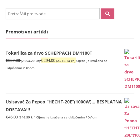
PretraÅ¾i:
Promotivni artikli
Tokarilica za drvo SCHEPPACH DM1100T
Izvorna
Trenutna
€
339.00
€
294.00
(2,554.20 kn)
(2,215.14 kn)
Cijena je izražena sa
cijena
cijena
uključenim PDV-om
bila
je:
je:
€294.00
€339.00
(2,215.14
(2,554.20
kn).
Usisavač Za Pepeo “HECHT-20E”(1000W)… BESPLATNA
kn).
DOSTAVA!!!
€
46.00
(346.59 kn)
Cijena je izražena sa uključenim PDV-om