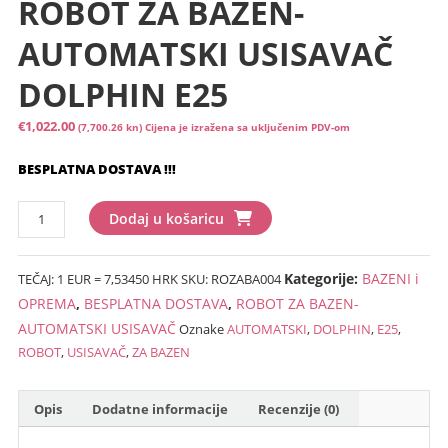
ROBOT ZA BAZEN-
AUTOMATSKI USISAVAČ
DOLPHIN E25
€
1,022.00
(7,700.26 kn)
Cijena je izražena sa uključenim PDV-om
BESPLATNA DOSTAVA !!!
ROBOT
Dodaj u košaricu
ZA
BAZEN-
Kategorije:
BAZENI i
TEČAJ: 1 EUR = 7,53450 HRK
SKU:
ROZABA004
AUTOMATSKI
USISAVAČ
OPREMA
,
BESPLATNA DOSTAVA
,
ROBOT ZA BAZEN-
DOLPHIN
AUTOMATSKI USISAVAČ
Oznake
AUTOMATSKI
,
DOLPHIN
,
E25
,
E25
ROBOT
,
USISAVAČ
,
ZA BAZEN
količina
Opis
Dodatne informacije
Recenzije (0)