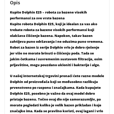
Opis
Kupite Dolphin E25 – robota za bazene visokih
performansi za sve vrste bazena
Kupite robota Dolphin E25, koji je idealan za vas ako
trebate robota za bazene visokih performansi koji
olakšava čišćenje bazena. Napokon, takav bazen
zahtijeva puno održavanja i ne oduzima puno vremena.
Robot za bazen iz serije Dolphin vrlo je dobro rješenje
jer više ne morate brinuti o čišćenju poda. Tada se
jakim četkama i suvremenim sustavom filtracije, osim
prljavštine, mogu pouzdano ukloniti i bakterije i alge.
U našoj internetskoj trgovini pronaći ćete razne modele
Dolphin od proizvođača koji se međusobno razlikuju
prvenstveno po rasponu i značajkama. Kada kupujete
Dolphin E25, posebno je važno da ovaj model dobro
pristaje bazenu. Točno ovaj dio nije samorazumljiv, pa
morate pogledati koliko je velik bazen prikladan i koje
značajke ima. Kada se pravilno koristi, ovaj lagani i vrlo