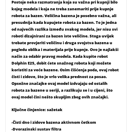
Postoje neka razmatranja koja su važna pri kupnji bilo
kojeg modela i koja ne treba zanemariti prije kupnje
robota za bazen. Veličina bazena je posebno važna, ali
presudnija kada kupujete robota za bazen. To je jedna
od najvećih razlika između svakog modela, jer nisu svi
roboti dizajnirani za bazen iste veličine. Stoga uvijek
trebate provjeriti veličinu i druga svojstva bazena u
pogledu oblika i materijala prije kupnje. Ovo je najlakši
način za odabir pravog modela. Kada kupite robot
Dolphin E25, dobit ćete snažnog robota koji možete
koristiti za veće bazene. Osim čišćenja poda, ovaj robot
čisti i zidove, što je vrlo velika prednost za posao.
Opsežne značajke ovaj model izdvajaju od ostalih
robota za bazene u seriji, a razlikuju se i u cijeni, što
ovaj model čini nešto skupljim zbog ovih značajki.
Ključne činjenice: sažetak
-Čisti dno i zidove bazena aktivnom četkom
-Dvorazinski sustav filtra