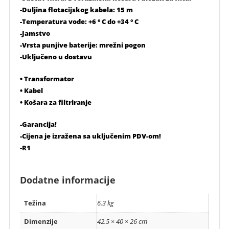
-Duljina flotacijskog kabela: 15 m
-Temperatura vode: +6 ° C do +34 ° C
-Jamstvo
-Vrsta punjive baterije: mrežni pogon
-Uključeno u dostavu
• Transformator
• Kabel
• Košara za filtriranje
-Garancija!
-Cijena je izražena sa uključenim PDV-om!
-R1
Dodatne informacije
Težina
6.3 kg
Dimenzije
42.5 × 40 × 26 cm