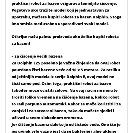
praktični robot za bazen osigurava temeljito čišćenje.
Pogotovo ako tražite model koji je jednostavan za
upotrebu, možete kupiti robota za bazen Dolphin. Stoga
ima smisla međusobno uspoređivati ​​svaki model.
Otkrijte našu paletu proizvoda ako želite kupiti robota
za bazen!
– za čišćenje većih bazena
Za Dolphin E25 posebno je važna činjenica da ovaj robot
pouzdano čisti bazene veće od 10 x 5 metara. Za razliku
od jeftinijih modela iz serije Dolphin E, ovaj model ne
čisti samo pod. Osim toga, praktični robot za bazen
također može očistiti zidove. Na ovaj način ne morate
trošiti toliko vremena na čišćenje bazena, koliko robot
to radi potpuno automatski. Robot se može koristiti i za
vanjski i za zatvoreni bazen, tako da možete sjediti i
uživati ​​u svom slobodnom vremenu.
Jer čišćenje bazena daleko je od čistoće vode. Ono što je
još uvijek vrlo važno jest da se bakterije i alge uklone