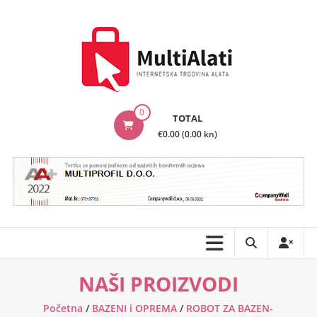
Skip
to
content
MultiAlati
0
TOTAL
–
€0.00 (0.00 kn)
Internetska
trgovina
alata
NAŠI PROIZVODI
Početna
/
BAZENI i OPREMA
/
ROBOT ZA BAZEN-