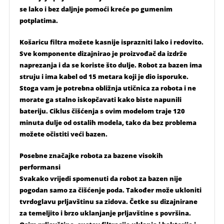
se lako i bez daljnje pomoći kreće po gumenim
potplatima.
Košaricu filtra možete kasnije isprazniti lako i redovito.
Sve komponente dizajnirao je proizvođač da izdrže
naprezanja i da se koriste što dulje. Robot za bazen ima
struju i ima kabel od 15 metara koji je dio isporuke.
Stoga vam je potrebna obližnja utičnica za robota i ne
morate ga stalno iskopčavati kako biste napunili
bateriju. Ciklus čišćenja s ovim modelom traje 120
minuta dulje od ostalih modela, tako da bez problema
možete očistiti veći bazen.
Posebne značajke robota za bazene visokih
performansi
Svakako vrijedi spomenuti da robot za bazen nije
pogodan samo za čišćenje poda. Također može ukloniti
tvrdoglavu prljavštinu sa zidova. Četke su dizajnirane
za temeljito i brzo uklanjanje prljavštine s površina.