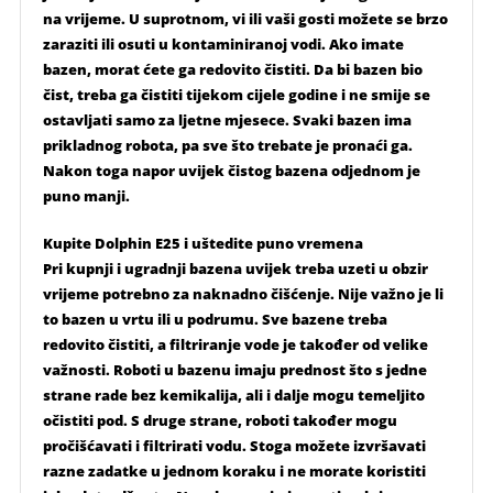
na vrijeme. U suprotnom, vi ili vaši gosti možete se brzo
zaraziti ili osuti u kontaminiranoj vodi. Ako imate
bazen, morat ćete ga redovito čistiti. Da bi bazen bio
čist, treba ga čistiti tijekom cijele godine i ne smije se
ostavljati samo za ljetne mjesece. Svaki bazen ima
prikladnog robota, pa sve što trebate je pronaći ga.
Nakon toga napor uvijek čistog bazena odjednom je
puno manji.
Kupite Dolphin E25 i uštedite puno vremena
Pri kupnji i ugradnji bazena uvijek treba uzeti u obzir
vrijeme potrebno za naknadno čišćenje. Nije važno je li
to bazen u vrtu ili u podrumu. Sve bazene treba
redovito čistiti, a filtriranje vode je također od velike
važnosti. Roboti u bazenu imaju prednost što s jedne
strane rade bez kemikalija, ali i dalje mogu temeljito
očistiti pod. S druge strane, roboti također mogu
pročišćavati i filtrirati vodu. Stoga možete izvršavati
razne zadatke u jednom koraku i ne morate koristiti