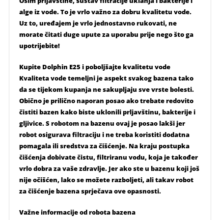
Osim prljavštine, sustav filtracije uklanja i bakterije i
alge iz vode. To je vrlo važno za dobru kvalitetu vode.
Uz to, uređajem je vrlo jednostavno rukovati, ne
morate čitati duge upute za uporabu prije nego što ga
upotrijebite!
Kupite Dolphin E25 i poboljšajte kvalitetu vode
Kvaliteta vode temeljni je aspekt svakog bazena tako
da se tijekom kupanja ne sakupljaju sve vrste bolesti.
Obično je prilično naporan posao ako trebate redovito
čistiti bazen kako biste uklonili prljavštinu, bakterije i
gljivice. S robotom na bazenu ovaj je posao lakši jer
robot osigurava filtraciju i ne treba koristiti dodatna
pomagala ili sredstva za čišćenje. Na kraju postupka
čišćenja dobivate čistu, filtriranu vodu, koja je također
vrlo dobra za vaše zdravlje. Jer ako ste u bazenu koji još
nije očišćen, lako se možete razboljeti, ali takav robot
za čišćenje bazena sprječava ove opasnosti.
Važne informacije od robota bazena