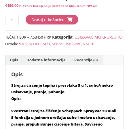
€
159.00
(1,197.99 kn)
Cijena je izražena sa uključenim PDV-om
USISAVAČ
Dodaj u košaricu
SCHEPPACH
SPRAY-
Kategorija:
USISAVAČ MOKRO-SUHO
TEČAJ: 1 EUR = 7,53450 HRK
VAC20,
Oznake
5 u 1
,
SCHEPPACH
,
SPRAY
,
USISAVAČ
,
VAC20
5
U
1
Opis
Dodatne informacije
Recenzije (0)
količina
Opis
Stroj za čišćenje tepiha i presvlaka 5 u 1, suho/mokro
usisavanje, pranje, puhanje.
Opis:
Svestrani stroj za čišćenje Scheppach SprayVac 20 nudi
5 funkcija u jednom uređaju: suho i mokro usisavanje,
pranje, propuhivanje i čišćenje filtera. Savršeno