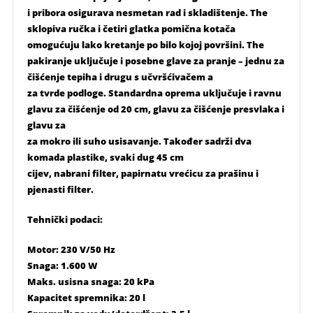
i pribora osigurava nesmetan rad i skladištenje. The
sklopiva ručka i četiri glatka pomična kotača
omogućuju lako kretanje po bilo kojoj površini. The
pakiranje uključuje i posebne glave za pranje – jednu za
čišćenje tepiha i drugu s učvršćivačem a
za tvrde podloge. Standardna oprema uključuje i ravnu
glavu za čišćenje od 20 cm, glavu za čišćenje presvlaka i
glavu za
za mokro ili suho usisavanje. Također sadrži dva
komada plastike, svaki dug 45 cm
cijev, nabrani filter, papirnatu vrećicu za prašinu i
pjenasti filter.
Tehnički podaci:
Motor: 230 V/50 Hz
Snaga: 1.600 W
Maks. usisna snaga: 20 kPa
Kapacitet spremnika: 20 l