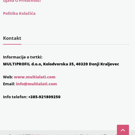
Izjava O Privatnosti
Politika Kolačića
Kontakt
Informacije o tvrtki:
MULTIPROFIL d.o.o, Kolodvorska 35, 40320 Donji Kraljevec
Web:
www.multialati.com
Email:
info@multialati.com
Info telefon:
+385-921809250