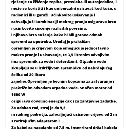
rješenje za čišćenje tepiha, presvlaka ili autosjedalica, i
može se koristiti i kao univerzalni usisavač kod kuće, u
radionici ili u garaži. Učinkovito usisavanje i
zahvaljujući kombinaciji mokrog pranja osigurava brzo
i učinkovito čišćenje različitih površina,
i njihovo brzo sušenje kako bi bili gotovo odmah
spremni za upotrebu. Uređaj je praktičan
opremljen je crijevom koje omogućuje jednostavno
mokro pranje i usisavanje, te 3,5 litrenim odvojivim
ima spremnik za vodu i deterdžent. Otpadne vode
skupljaju se u izdržljivom spremniku od nehrđajućeg
čelika od 20 litara
zajedno.Opremljen je bočnim kopčama za zatvaranje i
praktičnim odvodom otpadne vode. Snažan motor od
1600 W
osigurava dovoljno energije čak i za zahtjevne zadatke.
Za udoban rad, stroj je do 9,5
m radnog područja, zahvaljujući usisnom crijevu od 2 m
s rotirajućim adapterom i
Za kabel za napajanje od 7,5 m. Integrirani držač kabela