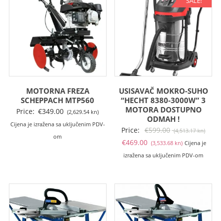
SALE!
MOTORNA FREZA
USISAVAČ MOKRO-SUHO
SCHEPPACH MTP560
“HECHT 8380-3000W” 3
MOTORA DOSTUPNO
Price:
€
349.00
(2,629.54 kn)
ODMAH !
Cijena je izražena sa uključenim PDV-
Izvo
Price:
€
599.00
(4,513.17 kn)
om
Trenutna
cije
€
469.00
(3,533.68 kn)
Cijena je
cijena
bila
izražena sa uključenim PDV-om
je:
je:
€469.00
€599
(3,533.68
(4,51
kn).
kn).