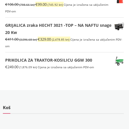
€699.00
(4,513.17
Izvorna
Trenutna
€
106.00
€
99.00
(798.66 kn)
(745.92 kn)
Cijena je izražena sa uključenim
(5,266.62
kn).
cijena
cijena
PDV-om
kn).
bila
je:
je:
€99.00
GRIJALICA zraka HECHT 3021 -TOP – NA NAFTU snage
€106.00
(745.92
20 Kw
(798.66
kn).
Izvorna
Trenutna
€
411.00
€
329.00
(3,096.68 kn)
(2,478.85 kn)
Cijena je izražena sa uključenim PDV-
kn).
cijena
cijena
om
bila
je:
je:
€329.00
PRIKOLICA ZA TRAKTOR-KOSILICU GGW 300
€411.00
(2,478.85
€
249.00
(1,876.09 kn)
Cijena je izražena sa uključenim PDV-om
(3,096.68
kn).
kn).
Koš