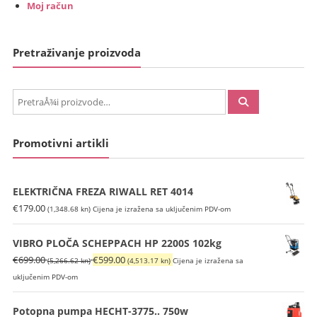
Moj račun
Pretraživanje proizvoda
PretraÅ¾i:
Promotivni artikli
ELEKTRIČNA FREZA RIWALL RET 4014
€
179.00
(1,348.68 kn)
Cijena je izražena sa uključenim PDV-om
VIBRO PLOČA SCHEPPACH HP 2200S 102kg
Izvorna
Trenutna
€
699.00
€
599.00
(5,266.62 kn)
(4,513.17 kn)
Cijena je izražena sa
cijena
cijena
uključenim PDV-om
bila
je:
je:
€599.00
Potopna pumpa HECHT-3775.. 750w