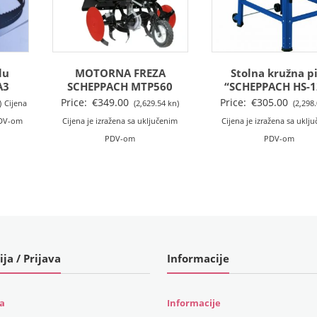
lu
MOTORNA FREZA
Stolna kružna pi
A3
SCHEPPACH MTP560
“SCHEPPACH HS-1
Price:
€
349.00
Price:
€
305.00
)
Cijena
(2,629.54 kn)
(2,298
PDV-om
Cijena je izražena sa uključenim
Cijena je izražena sa uklj
PDV-om
PDV-om
ija / Prijava
Informacije
ja
Informacije