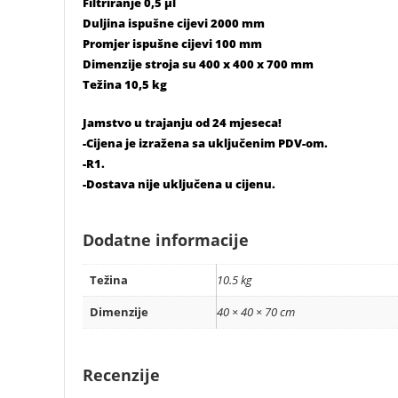
Filtriranje 0,5 µl
Duljina ispušne cijevi 2000 mm
Promjer ispušne cijevi 100 mm
Dimenzije stroja su 400 x 400 x 700 mm
Težina 10,5 kg
Jamstvo u trajanju od 24 mjeseca!
-Cijena je izražena sa uključenim PDV-om.
-R1.
-Dostava nije uključena u cijenu.
Dodatne informacije
Težina
10.5 kg
Dimenzije
40 × 40 × 70 cm
Recenzije