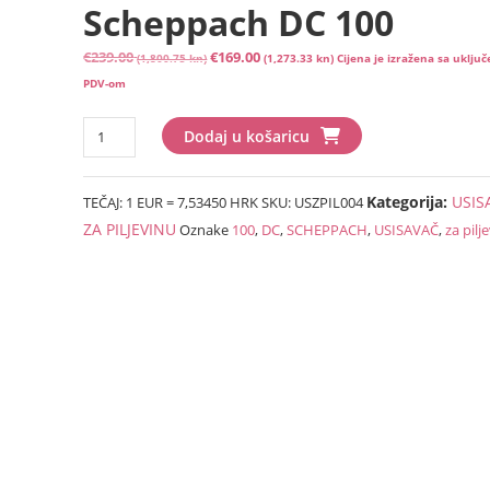
Scheppach DC 100
Izvorna
Trenutna
€
239.00
€
169.00
(1,800.75 kn)
(1,273.33 kn)
Cijena je izražena sa uklju
cijena
cijena
PDV-om
bila
je:
Usisavač
je:
€169.00
Dodaj u košaricu
za
€239.00
(1,273.33
piljevinu
(1,800.75
kn).
Kategorija:
USIS
TEČAJ: 1 EUR = 7,53450 HRK
SKU:
USZPIL004
Scheppach
kn).
DC
ZA PILJEVINU
Oznake
100
,
DC
,
SCHEPPACH
,
USISAVAČ
,
za pilj
100
količina