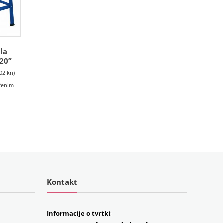
la
20”
.02 kn)
učenim
Kontakt
Informacije o tvrtki: