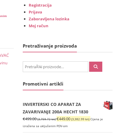
Registracija
Prijava
čenim
Zaboravljena lozinka
Moj račun
Pretraživanje proizvoda
AVAĆ
evinu
PretraÅ¾i:
Promotivni artikli
INVERTERSKI CO APARAT ZA
ZAVARIVANJE 200A HECHT 1830
Izvorna
Trenutna
€
499.00
€
449.00
(3,759.72 kn)
(3,382.99 kn)
Cijena je
cijena
cijena
izražena sa uključenim PDV-om
bila
je: