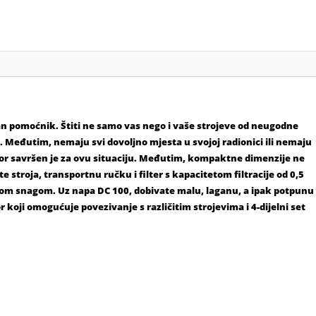
tan pomoćnik. Štiti ne samo vas nego i vaše strojeve od neugodne
. Međutim, nemaju svi dovoljno mjesta u svojoj radionici ili nemaju
ktor savršen je za ovu situaciju. Međutim, kompaktne dimenzije ne
 stroja, transportnu ručku i filter s kapacitetom filtracije od 0,5
om snagom. Uz napa DC 100, dobivate malu, laganu, a ipak potpunu
r koji omogućuje povezivanje s različitim strojevima i 4-dijelni set