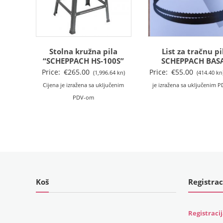
Stolna kružna pila
List za tračnu pi
“SCHEPPACH HS-100S”
SCHEPPACH BAS
Price:
€
265.00
Price:
€
55.00
(1,996.64 kn)
(414.40 kn
Cijena je izražena sa uključenim
je izražena sa uključenim 
PDV-om
Koš
Registrac
Registraci