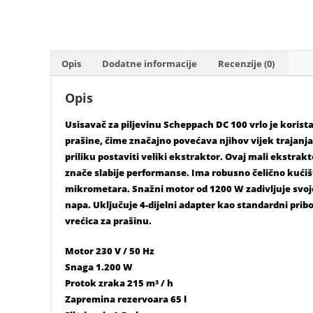
Opis
Dodatne informacije
Recenzije (0)
Opis
Usisavač za piljevinu Scheppach DC 100 vrlo je koris
prašine, čime značajno povećava njihov vijek trajanja
priliku postaviti veliki ekstraktor. Ovaj mali ekstra
znače slabije performanse. Ima robusno čelično kućište
mikrometara. Snažni motor od 1200 W zadivljuje svoj
napa. Uključuje 4-dijelni adapter kao standardni pribo
vrećica za prašinu.
Motor 230 V / 50 Hz
Snaga 1.200 W
Protok zraka 215 m³ / h
Zapremina rezervoara 65 l