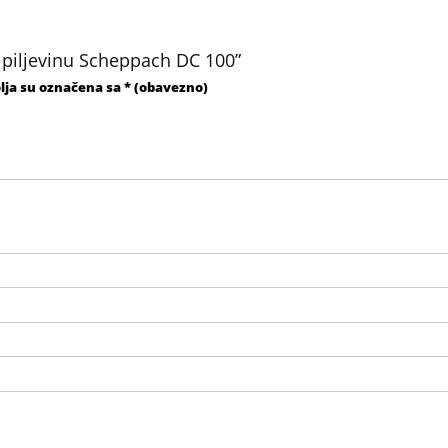
za piljevinu Scheppach DC 100”
lja su označena sa
* (obavezno)