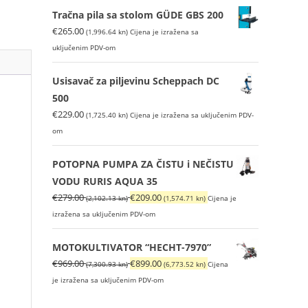
je:
€449.00
Tračna pila sa stolom GÜDE GBS 200
€499.00
(3,382.99
€
265.00
(1,996.64 kn)
Cijena je izražena sa
(3,759.72
kn).
uključenim PDV-om
kn).
Usisavač za piljevinu Scheppach DC
500
€
229.00
(1,725.40 kn)
Cijena je izražena sa uključenim PDV-
om
POTOPNA PUMPA ZA ČISTU i NEČISTU
VODU RURIS AQUA 35
Izvorna
Trenutna
€
279.00
€
209.00
(2,102.13 kn)
(1,574.71 kn)
Cijena je
cijena
cijena
izražena sa uključenim PDV-om
bila
je:
je:
€209.00
MOTOKULTIVATOR “HECHT-7970”
€279.00
(1,574.71
Izvorna
Trenutna
€
969.00
€
899.00
(7,300.93 kn)
(6,773.52 kn)
Cijena
(2,102.13
kn).
cijena
cijena
je izražena sa uključenim PDV-om
kn).
bila
je: