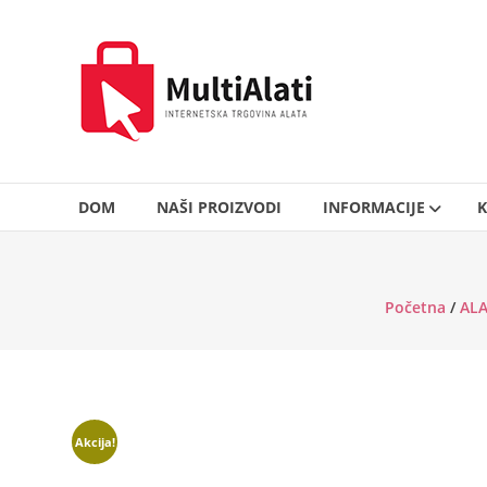
Skip
to
MultiAlati
content
–
Internetska
trgovina
alata
DOM
NAŠI PROIZVODI
INFORMACIJE
K
Početna
/
ALA
Akcija!