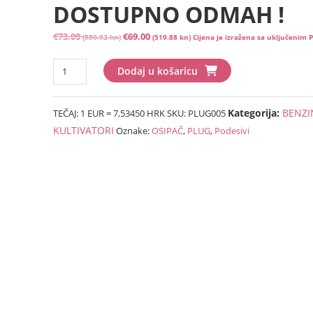
DOSTUPNO ODMAH !
Izvorna
Trenutna
€
73.00
€
69.00
(550.02 kn)
(519.88 kn)
Cijena je izražena sa uključenim
cijena
cijena
Podesivi
bila
je:
Dodaj u košaricu
plug
je:
€69.00
osipač
€73.00
(519.88
Kategorija:
BENZI
TEČAJ: 1 EUR = 7,53450 HRK
SKU:
PLUG005
DOSTUPNO
(550.02
kn).
ODMAH
KULTIVATORI
Oznake:
OSIPAČ
,
PLUG
,
Podesivi
kn).
!
količina