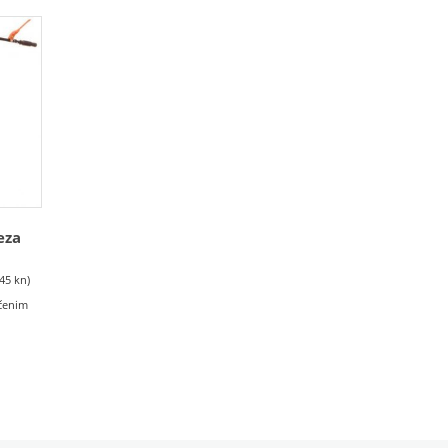
eza
.45 kn)
učenim