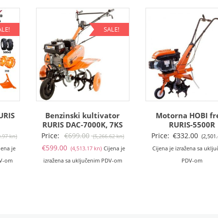
ALE!
SALE!
URIS
Benzinski kultivator
Motorna HOBI fr
RURIS DAC-7000K, 7KS
RURIS-5500R
Izvorna
Izvorna
Price:
€
699.00
Price:
€
332.00
0.97 kn)
(5,266.62 kn)
(2,501
enutna
cijena
Trenutna
cijena
€
599.00
jena je
(4,513.17 kn)
Cijena je
Cijena je izražena sa uklj
jena
bila
cijena
bila
DV-om
izražena sa uključenim PDV-om
PDV-om
je:
je:
je:
29.00
€1,115.00
€599.00
€699.00
,246.10
(8,400.97
(4,513.17
(5,266.62
).
kn).
kn).
kn).