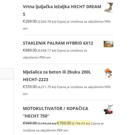
Vrtna ljuljačka ležaljka HECHT DREAM
S
€
269.00
(2,026.78 kn)
Cijena je izražena sa uključenim PDV-
om
STAKLENIK PALRAM HYBRID 6X12
€
889.00
(6,698.17 kn)
Cijena je izražena sa
uključenim PDV-om
Mješalica za beton ili žbuku 200L
HECHT-2223
€
559.00
(4,211.79 kn)
Cijena je izražena sa uključenim PDV-
om
MOTOKULTIVATOR / KOPAČICA
“HECHT 750”
Izvorna
Trenutna
€
949.00
€
769.00
(7,150.24 kn)
(5,794.03 kn)
Cijena je
cijena
cijena
izražena sa uključenim PDV-om