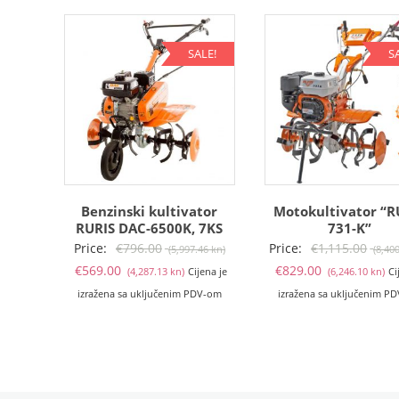
SALE!
S
Benzinski kultivator
Motokultivator “R
RURIS DAC-6500K, 7KS
731-K”
Izvorna
Price:
€
796.00
Price:
€
1,115.00
(5,997.46 kn)
(8,40
Trenutna
cijena
Tr
€
569.00
€
829.00
(4,287.13 kn)
Cijena je
(6,246.10 kn)
Ci
cijena
bila
ci
izražena sa uključenim PDV-om
izražena sa uključenim P
je:
je:
je:
€569.00
€796.00
€8
(4,287.13
(5,997.46
(6
kn).
kn).
kn