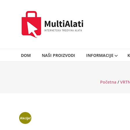
Skip
to
MultiAlati
content
–
Internetska
trgovina
alata
DOM
NAŠI PROIZVODI
INFORMACIJE
K
Početna
/
VRTN
Akcija!