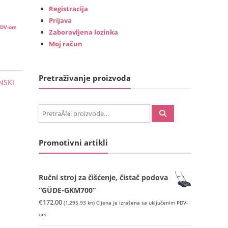
Registracija
Prijava
 PDV-om
Zaboravljena lozinka
Moj račun
Pretraživanje proizvoda
NSKI
PretraÅ¾i:
Promotivni artikli
Ručni stroj za čišćenje, čistač podova
“GÜDE-GKM700”
€
172.00
(1,295.93 kn)
Cijena je izražena sa uključenim PDV-
om