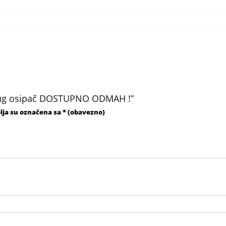
i plug osipač DOSTUPNO ODMAH !”
lja su označena sa
* (obavezno)