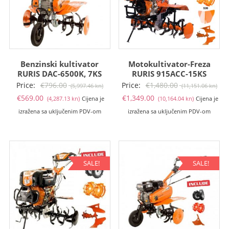
Benzinski kultivator
Motokultivator-Freza
RURIS DAC-6500K, 7KS
RURIS 915ACC-15KS
Izvorna
Izv
Price:
€
796.00
Price:
€
1,480.00
(5,997.46 kn)
(11,151.06 kn)
Trenutna
cijena
Trenutna
cij
€
569.00
€
1,349.00
(4,287.13 kn)
Cijena je
(10,164.04 kn)
Cijena je
cijena
bila
cijena
bil
izražena sa uključenim PDV-om
izražena sa uključenim PDV-om
je:
je:
je:
je:
€569.00
€796.00
€1,349.00
€1,
(4,287.13
(5,997.46
(10,164.04
(11
kn).
kn).
kn).
kn).
SALE!
SALE!