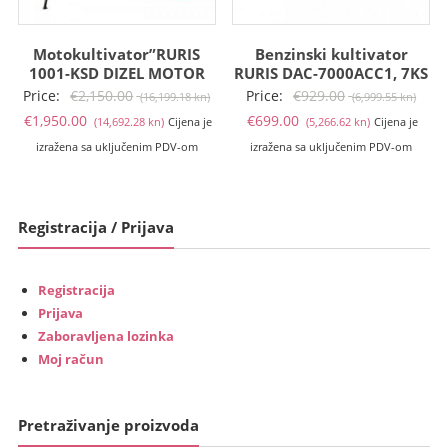
Motokultivator”RURIS
Benzinski kultivator
1001-KSD DIZEL MOTOR
RURIS DAC-7000ACC1, 7KS
Izvorna
Izvo
Price:
€
2,150.00
Price:
€
929.00
(16,199.18 kn)
(6,999.55 kn)
Trenutna
cijena
Trenutna
cije
€
1,950.00
€
699.00
(14,692.28 kn)
Cijena je
(5,266.62 kn)
Cijena je
cijena
bila
cijena
bila
izražena sa uključenim PDV-om
izražena sa uključenim PDV-om
je:
je:
je:
je:
€1,950.00
€2,150.00
€699.00
€929
(14,692.28
(16,199.18
(5,266.62
(6,99
Registracija / Prijava
kn).
kn).
kn).
kn).
Registracija
Prijava
Zaboravljena lozinka
Moj račun
Pretraživanje proizvoda