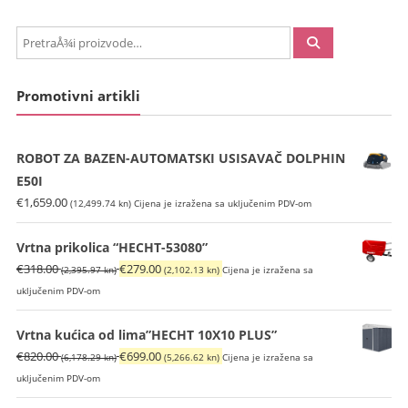
PretraÅ¾i:
Promotivni artikli
ROBOT ZA BAZEN-AUTOMATSKI USISAVAČ DOLPHIN
E50I
€
1,659.00
(12,499.74 kn)
Cijena je izražena sa uključenim PDV-om
Vrtna prikolica “HECHT-53080”
Izvorna
Trenutna
€
318.00
€
279.00
(2,395.97 kn)
(2,102.13 kn)
Cijena je izražena sa
cijena
cijena
uključenim PDV-om
bila
je:
je:
€279.00
Vrtna kućica od lima”HECHT 10X10 PLUS”
€318.00
(2,102.13
Izvorna
Trenutna
€
820.00
€
699.00
(6,178.29 kn)
(5,266.62 kn)
Cijena je izražena sa
(2,395.97
kn).
cijena
cijena
uključenim PDV-om
kn).
bila
je: