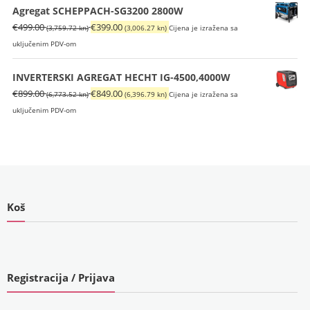
je:
€699.00
Agregat SCHEPPACH-SG3200 2800W
€820.00
(5,266.62
Izvorna
Trenutna
€
499.00
€
399.00
(3,759.72 kn)
(3,006.27 kn)
Cijena je izražena sa
(6,178.29
kn).
cijena
cijena
uključenim PDV-om
kn).
bila
je:
je:
€399.00
INVERTERSKI AGREGAT HECHT IG-4500,4000W
€499.00
(3,006.27
Izvorna
Trenutna
€
899.00
€
849.00
(6,773.52 kn)
(6,396.79 kn)
Cijena je izražena sa
(3,759.72
kn).
cijena
cijena
uključenim PDV-om
kn).
bila
je:
je:
€849.00
€899.00
(6,396.79
(6,773.52
kn).
kn).
Koš
Registracija / Prijava