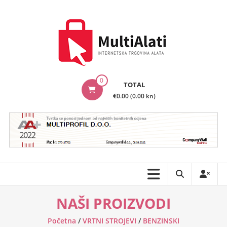
Skip
to
content
MultiAlati
0
TOTAL
–
€0.00 (0.00 kn)
Internetska
trgovina
alata
NAŠI PROIZVODI
Početna
/
VRTNI STROJEVI
/
BENZINSKI