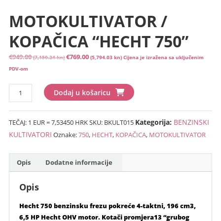
MOTOKULTIVATOR /
KOPAČICA “HECHT 750”
Izvorna
Trenutna
€
949.00
€
769.00
(7,150.24 kn)
(5,794.03 kn)
Cijena je izražena sa uključenim
cijena
cijena
PDV-om
bila
je:
MOTOKULTIVATOR
je:
€769.00
Dodaj u košaricu
/
€949.00
(5,794.03
KOPAČICA
(7,150.24
kn).
Kategorija:
BENZINSKI
TEČAJ: 1 EUR = 7,53450 HRK
SKU:
BKULT015
“HECHT
kn).
750”
KULTIVATORI
Oznake:
750
,
HECHT
,
KOPAČICA
,
MOTOKULTIVATOR
količina
Opis
Dodatne informacije
Opis
Hecht 750 benzinsku frezu pokreće 4-taktni, 196 cm3,
6,5 HP Hecht OHV motor. Kotači promjera13 “grubog