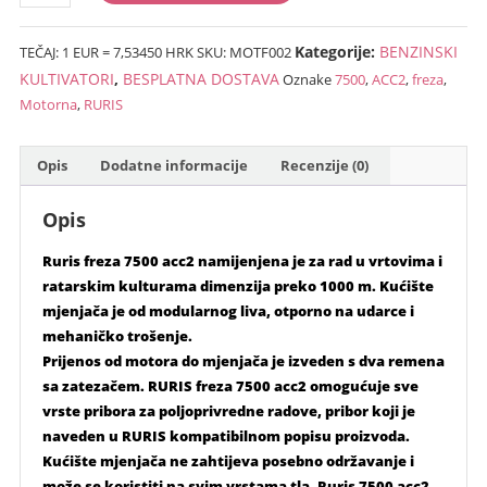
freza
kn).
RURIS
Kategorije:
BENZINSKI
TEČAJ: 1 EUR = 7,53450 HRK
SKU:
MOTF002
7500ACC2
količina
KULTIVATORI
,
BESPLATNA DOSTAVA
Oznake
7500
,
ACC2
,
freza
,
Motorna
,
RURIS
Opis
Dodatne informacije
Recenzije (0)
Opis
Ruris freza 7500 acc2 namijenjena je za rad u vrtovima i
ratarskim kulturama dimenzija preko 1000 m. Kućište
mjenjača je od modularnog liva, otporno na udarce i
mehaničko trošenje.
Prijenos od motora do mjenjača je izveden s dva remena
sa zatezačem. RURIS freza 7500 acc2 omogućuje sve
vrste pribora za poljoprivredne radove, pribor koji je
naveden u RURIS kompatibilnom popisu proizvoda.
Kućište mjenjača ne zahtijeva posebno održavanje i
može se koristiti na svim vrstama tla. Ruris 7500 acc2