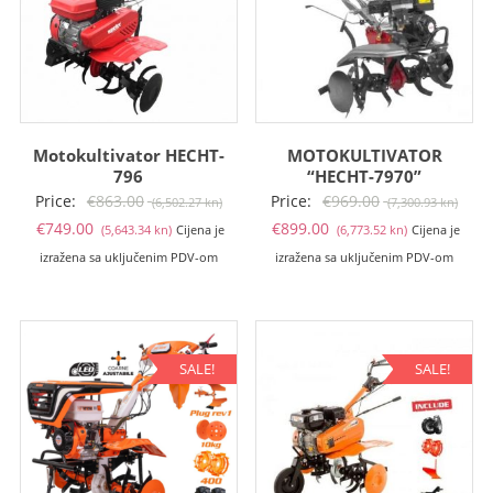
Motokultivator HECHT-
MOTOKULTIVATOR
796
“HECHT-7970”
Izvorna
Izvo
Price:
€
863.00
Price:
€
969.00
(6,502.27 kn)
(7,300.93 kn)
Trenutna
cijena
Trenutna
cije
€
749.00
€
899.00
(5,643.34 kn)
Cijena je
(6,773.52 kn)
Cijena je
cijena
bila
cijena
bila
izražena sa uključenim PDV-om
izražena sa uključenim PDV-om
je:
je:
je:
je:
€749.00
€863.00
€899.00
€969
(5,643.34
(6,502.27
(6,773.52
(7,30
kn).
kn).
kn).
kn).
SALE!
SALE!