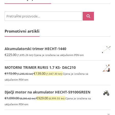
PretraÅ¾i:
Promotivni artikli
Akumulatorski trimer HECHT-1440
€
225.00
(1,695.26 kn)
Cijena je izražena sa uključenim PDV-om
MOTORNI TRIMER RURIS 1.7 KS- DAC210
Izvorna
Trenutna
€
172.00
€
139.00
(1,295.93 kn)
(1,047.30 kn)
Cijena je izražena sa
cijena
cijena
uključenim PDV-om
bila
je:
je:
€139.00
Dječji motor na akumulator HECHT-59100GREEN
€172.00
(1,047.30
Izvorna
Trenutna
€
1,099.00
€
929.00
(8,280.42 kn)
(6,999.55 kn)
Cijena je izražena sa
(1,295.93
kn).
cijena
cijena
uključenim PDV-om
kn).
bila
je: