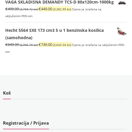
je:
€929.00
VAGA SKLADISNA DEMANDY TCS-D 80x120cm-1000kg
€1,099.00
(6,999.55
Izvorna
Trenutna
€
499.00
€
449.00
(3,759.72 kn)
(3,382.99 kn)
Cijena je izražena sa
(8,280.42
kn).
cijena
cijena
uključenim PDV-om
kn).
bila
je:
je:
€449.00
Hecht 5564 SXE 173 cm3 5 u 1 benzinska kosilica
€499.00
(3,382.99
(samohodna)
(3,759.72
kn).
Izvorna
Trenutna
€
849.00
€
749.00
(6,396.79 kn)
(5,643.34 kn)
Cijena je izražena sa uključenim PDV-
kn).
cijena
cijena
om
bila
je:
je:
€749.00
€849.00
(5,643.34
(6,396.79
kn).
kn).
Koš
Registracija / Prijava