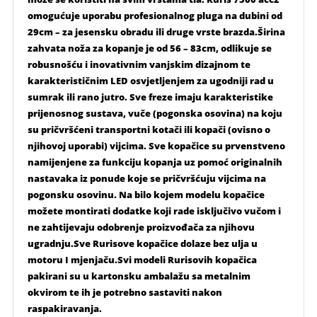
omogućuje uporabu profesionalnog pluga na dubini od
29cm – za jesensku obradu ili druge vrste brazda.Širina
zahvata noža za kopanje je od 56 – 83cm, odlikuje se
robusnošću i inovativnim vanjskim dizajnom te
karakterističnim LED osvjetljenjem za ugodniji rad u
sumrak ili rano jutro. Sve freze imaju karakteristike
prijenosnog sustava, vuče (pogonska osovina) na koju
su pričvršćeni transportni kotači ili kopači (ovisno o
njihovoj uporabi) vijcima. Sve kopačice su prvenstveno
namijenjene za funkciju kopanja uz pomoć originalnih
nastavaka iz ponude koje se pričvršćuju vijcima na
pogonsku osovinu. Na bilo kojem modelu kopačice
možete montirati dodatke koji rade isključivo vučom i
ne zahtijevaju odobrenje proizvođača za njihovu
ugradnju.Sve Rurisove kopačice dolaze bez ulja u
motoru I mjenjaču.Svi modeli Rurisovih kopačica
pakirani su u kartonsku ambalažu sa metalnim
okvirom te ih je potrebno sastaviti nakon
raspakiravanja.