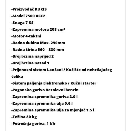
-Proizvođač RURIS
-Model 7500 ACC2
-Snaga 7 KS
-Zapremina motora 208 cm³
-Motor 4-taktni
-Radna dubina Max. 290mm
-Radna širina 560 – 830 mm
-Broj brzina naprijed 2
-Broj brzina nazad 1
-Prijenosni sistem Lančani / Kućište od nehrđajućeg
čelika
-Sistem paljenja Elektronsko / Ručni starter
-Pogonsko gorivo Bezolovni benzin
-Zapremina spremnika goriva 3.0 l
-Zapremina spremnika ulja 0.6 l
-Zapremina spremnika ulja za mjenjač 1.5 l
-Težina 80 kg
-Potrošnja goriva: 1 l/h