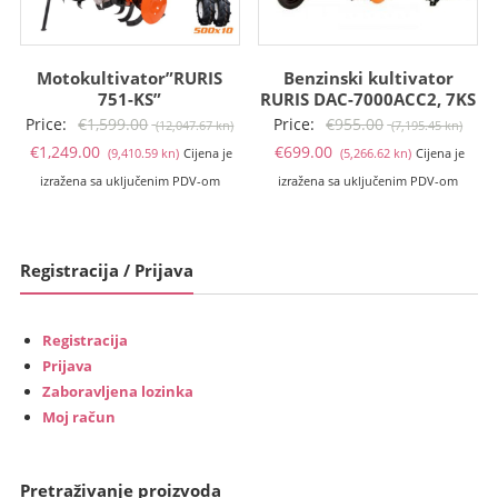
Motokultivator”RURIS
Benzinski kultivator
751-KS”
RURIS DAC-7000ACC2, 7KS
Izvorna
Izvo
Price:
€
1,599.00
Price:
€
955.00
(12,047.67 kn)
(7,195.45 kn)
Trenutna
cijena
Trenutna
cije
€
1,249.00
€
699.00
(9,410.59 kn)
Cijena je
(5,266.62 kn)
Cijena je
cijena
bila
cijena
bila
izražena sa uključenim PDV-om
izražena sa uključenim PDV-om
je:
je:
je:
je:
€1,249.00
€1,599.00
€699.00
€955
(9,410.59
(12,047.67
(5,266.62
(7,19
Registracija / Prijava
kn).
kn).
kn).
kn).
Registracija
Prijava
Zaboravljena lozinka
Moj račun
Pretraživanje proizvoda