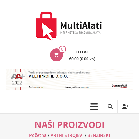
Skip
to
content
MultiAlati
0
TOTAL
–
€0.00 (0.00 kn)
Internetska
trgovina
alata
NAŠI PROIZVODI
Početna
/
VRTNI STROJEVI
/
BENZINSKI