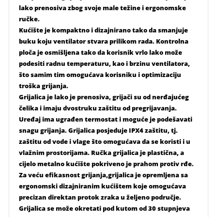
lako prenosiva zbog svoje male težine i ergonomske
ručke.
Kućište je kompaktno i dizajnirano tako da smanjuje
buku koju ventilator stvara prilikom rada. Kontrolna
ploča je osmišljena tako da korisnik vrlo lako može
podesiti radnu temperaturu, kao i brzinu ventilatora,
što samim tim omogućava korisniku i optimizaciju
troška grijanja.
Grijalica je lako je prenosiva, grijači su od nerđajućeg
čelika i imaju dvostruku zaštitu od pregrijavanja.
Uređaj ima ugrađen termostat i moguće je podešavati
snagu grijanja. Grijalica posjeduje IPX4 zaštitu, tj.
zaštitu od vode i vlage što omogućava da se koristi i u
vlažnim prostorijama. Ručka grijalica je plastična, a
cijelo metalno kućište pokriveno je prahom protiv rđe.
Za veću efikasnost grijanja,grijalica je opremljena sa
ergonomski dizajniranim kućištem koje omogućava
precizan direktan protok zraka u željeno područje.
Grijalica se može okretati pod kutom od 30 stupnjeva