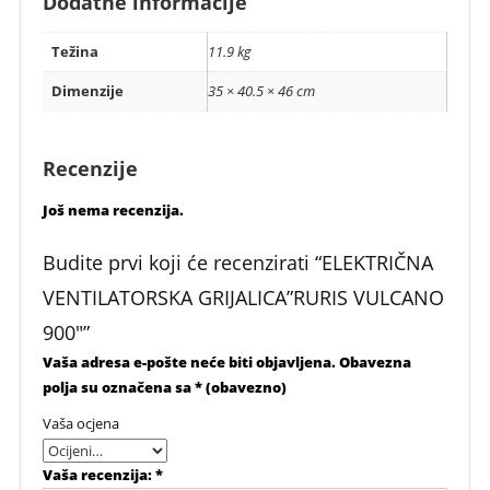
Dodatne informacije
Težina
11.9 kg
Dimenzije
35 × 40.5 × 46 cm
Recenzije
Još nema recenzija.
Budite prvi koji će recenzirati “ELEKTRIČNA
VENTILATORSKA GRIJALICA”RURIS VULCANO
900″”
Vaša adresa e-pošte neće biti objavljena.
Obavezna
polja su označena sa
* (obavezno)
Vaša ocjena
Vaša recenzija:
*