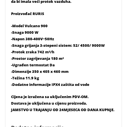
da bi imala veći protok vazduha.
Proizvođač RURIS
-Model Vulcano 900
-Snaga 9000 W
-Napon 380-400V~50Hz
-Snaga grijanja 3-stepeni sistem: 52/ 4500/ 9000W
-Protok zraka 742 m³/h
-Prostor zagrijevanja 180 m²
-Ugrađen termostat Da
-Dimenzije 350 x 405 x 460 mm
-Težina 11.9 kg
-Dodatne informacije IPX4 zaštita od vode
Cijena je izražena sa uključenim PDV-OM.
Dostava je uključena u cijenu proizvoda.
JAMSTVO U TRAJANJU OD 24MJESECA OD DANA KUPNJE.