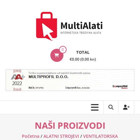
Skip
to
content
MultiAlati
0
TOTAL
–
€0.00 (0.00 kn)
Internetska
trgovina
alata
NAŠI PROIZVODI
Početna
/
ALATNI STROJEVI
/
VENTILATORSKA