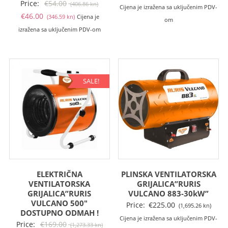
Izvorna
Price:
€
54.00
(406.86 kn)
Cijena je izražena sa uključenim PDV-
Trenutna
cijena
€
46.00
(346.59 kn)
Cijena je
om
cijena
bila
izražena sa uključenim PDV-om
je:
je:
€46.00
€54.00
(346.59
(406.86
kn).
kn).
SALE!
ELEKTRIČNA
PLINSKA VENTILATORSKA
VENTILATORSKA
GRIJALICA”RURIS
GRIJALICA”RURIS
VULCANO 883-30kW”
VULCANO 500″
Price:
€
225.00
(1,695.26 kn)
DOSTUPNO ODMAH !
Cijena je izražena sa uključenim PDV-
Izvorna
Price:
€
169.00
(1,273.33 kn)