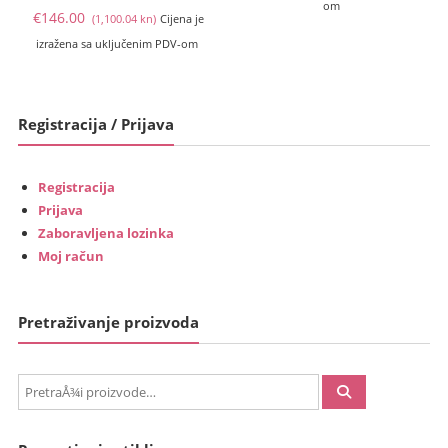
om
Trenutna
cijena
€
146.00
(1,100.04 kn)
Cijena je
cijena
bila
izražena sa uključenim PDV-om
je:
je:
€146.00
€169.00
(1,100.04
(1,273.33
Registracija / Prijava
kn).
kn).
Registracija
Prijava
Zaboravljena lozinka
Moj račun
Pretraživanje proizvoda
PretraÅ¾i: