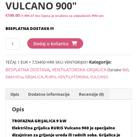
VULCANO 900″
€
199.00
(1,499.37 kn)
Cijena je izražena sa uključenim PDV-om
BESPLATNA DOSTAVA !!!
ELEKTRIČNA
Dodaj u košaricu
VENTILATORSKA
GRIJALICA"RURIS
Kategorije:
TEČAJ: 1 EUR = 7,53450 HRK
SKU:
VENTGRIJ031
VULCANO
900"
BESPLATNA DOSTAVA
,
VENTILATORSKA GRIJALICA
Oznake
900
,
količina
Električna
,
GRIJALICA
,
RURIS
,
VENTILATORSKA
,
VULCANO
Opis
Dodatne informacije
Recenzije (0)
Opis
TROFAZNA GRIJALICA 9 kW
Električna grijalica RURIS Vulcano 900 je specijalno
dizajniran za grijanje ureda ili radnih soba. Grijalica je