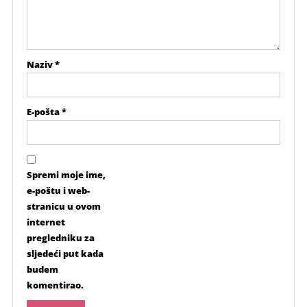
Naziv
*
E-pošta
*
Spremi moje ime,
e-poštu i web-
stranicu u ovom
internet
pregledniku za
sljedeći put kada
budem
komentirao.