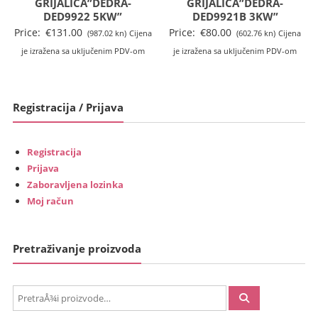
GRIJALICA”DEDRA-
GRIJALICA”DEDRA-
DED9922 5KW”
DED9921B 3KW”
Price:
€
131.00
Price:
€
80.00
(987.02 kn)
Cijena
(602.76 kn)
Cijena
je izražena sa uključenim PDV-om
je izražena sa uključenim PDV-om
Registracija / Prijava
Registracija
Prijava
Zaboravljena lozinka
Moj račun
Pretraživanje proizvoda
PretraÅ¾i: