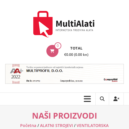
Skip
to
content
MultiAlati
0
TOTAL
–
€0.00 (0.00 kn)
Internetska
trgovina
alata
NAŠI PROIZVODI
Početna
/
ALATNI STROJEVI
/
VENTILATORSKA