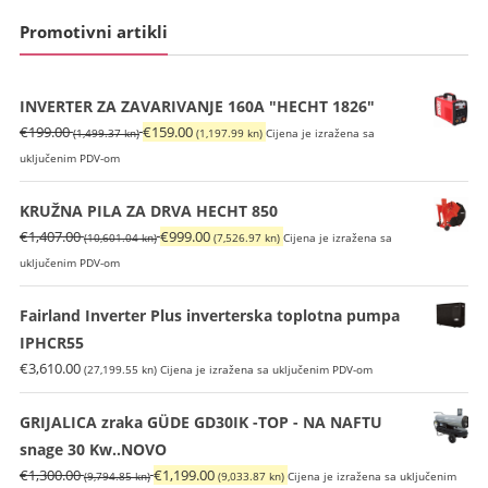
Promotivni artikli
INVERTER ZA ZAVARIVANJE 160A "HECHT 1826"
Izvorna
Trenutna
€
199.00
€
159.00
(1,499.37 kn)
(1,197.99 kn)
Cijena je izražena sa
cijena
cijena
uključenim PDV-om
bila
je:
je:
€159.00
KRUŽNA PILA ZA DRVA HECHT 850
€199.00
(1,197.99
Izvorna
Trenutna
€
1,407.00
€
999.00
(10,601.04 kn)
(7,526.97 kn)
Cijena je izražena sa
(1,499.37
kn).
cijena
cijena
uključenim PDV-om
kn).
bila
je:
je:
€999.00
Fairland Inverter Plus inverterska toplotna pumpa
€1,407.00
(7,526.97
IPHCR55
(10,601.04
kn).
€
3,610.00
(27,199.55 kn)
Cijena je izražena sa uključenim PDV-om
kn).
GRIJALICA zraka GÜDE GD30IK -TOP - NA NAFTU
snage 30 Kw..NOVO
Izvorna
Trenutna
€
1,300.00
€
1,199.00
(9,794.85 kn)
(9,033.87 kn)
Cijena je izražena sa uključenim