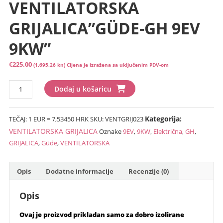
VENTILATORSKA
GRIJALICA”GÜDE-GH 9EV
9KW”
€
225.00
(1,695.26 kn)
Cijena je izražena sa uključenim PDV-om
ELEKTRIČNA
Dodaj u košaricu
VENTILATORSKA
GRIJALICA"GÜDE-
Kategorija:
TEČAJ: 1 EUR = 7,53450 HRK
SKU:
VENTGRIJ023
GH
9EV
VENTILATORSKA GRIJALICA
Oznake
9EV
,
9KW
,
Električna
,
GH
,
9KW"
GRIJALICA
,
Güde
,
VENTILATORSKA
količina
Opis
Dodatne informacije
Recenzije (0)
Opis
Ovaj je proizvod prikladan samo za dobro izolirane