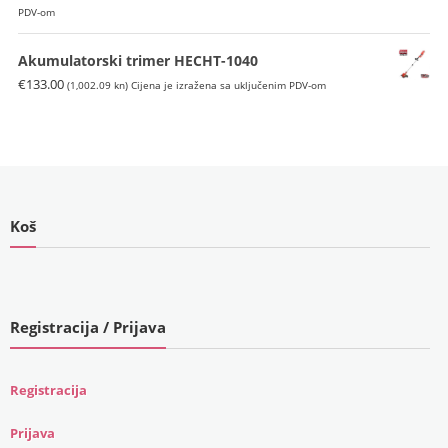
cijena
cijena
PDV-om
bila
je:
je:
€1,199.00
Akumulatorski trimer HECHT-1040
€1,300.00
(9,033.87
€
133.00
(1,002.09 kn)
Cijena je izražena sa uključenim PDV-om
(9,794.85
kn).
kn).
Koš
Registracija / Prijava
Registracija
Prijava