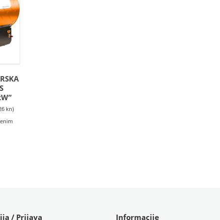
ORSKA
S
kW”
26 kn)
učenim
ija / Prijava
Informacije