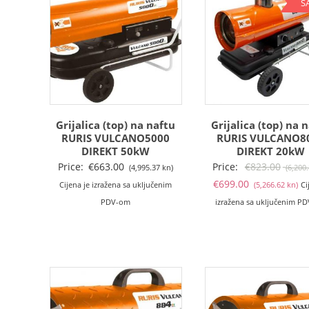
S
Grijalica (top) na naftu
Grijalica (top) na 
RURIS VULCANO5000
RURIS VULCANO8
DIREKT 50kW
DIREKT 20kW
Price:
€
663.00
Price:
€
823.00
(4,995.37 kn)
(6,200
Tr
€
699.00
Cijena je izražena sa uključenim
(5,266.62 kn)
Ci
ci
PDV-om
izražena sa uključenim P
je:
€6
(5
kn