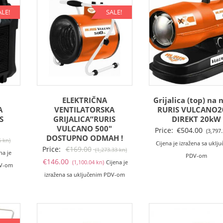
ALE!
SALE!
ELEKTRIČNA
Grijalica (top) na 
A
VENTILATORSKA
RURIS VULCANO2
S
GRIJALICA”RURIS
DIREKT 20kW
″
VULCANO 500″
Price:
€
504.00
(3,797
DOSTUPNO ODMAH !
Izvorna
6 kn)
Cijena je izražena sa uklj
Izvorna
Price:
€
169.00
(1,273.33 kn)
nutna
cijena
na je
PDV-om
Trenutna
cijena
€
146.00
(1,100.04 kn)
Cijena je
ena
bila
DV-om
cijena
bila
izražena sa uključenim PDV-om
je:
je:
je:
.00
€54.00
€146.00
€169.00
6.59
(406.86
(1,100.04
(1,273.33
kn).