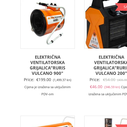
S
ELEKTRIČNA
ELEKTRIČNA
VENTILATORSKA
VENTILATORSK
GRIJALICA”RURIS
GRIJALICA”RURI
VULCANO 900″
VULCANO 200
Price:
€
199.00
Price:
€
54.00
(1,499.37 kn)
(406.8
Tre
€
46.00
Cijena je izražena sa uključenim
(346.59 kn)
Cije
cij
PDV-om
izražena sa uključenim P
je:
€46
(34
kn).