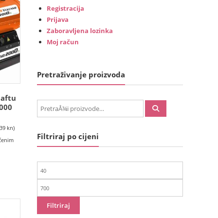
Registracija
Prijava
Zaboravljena lozinka
Moj račun
Pretraživanje proizvoda
naftu
PretraÅ¾i:
000
.39 kn)
Filtriraj po cijeni
učenim
Min
cijena
Maks
cijena
Filtriraj