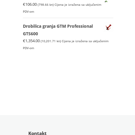
€
106.00
(798.66 kn)
Cijena je izražena sa uključenim
PDV-om
Drobilica granja GTM Professional
GTS600
€
1,354.00
(10,201.71 kn)
Cijena je izražena sa uključenim
PDV-om
Kontakt