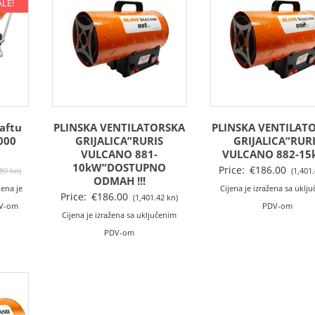
kn).
kn).
ALE!
naftu
PLINSKA VENTILATORSKA
PLINSKA VENTILAT
000
GRIJALICA”RURIS
GRIJALICA”RUR
VULCANO 881-
VULCANO 882-15
10kW”DOSTUPNO
Izvorna
Price:
€
186.00
.89 kn)
(1,401
ODMAH !!!
enutna
cijena
jena je
Cijena je izražena sa uklj
Price:
€
186.00
(1,401.42 kn)
jena
bila
DV-om
PDV-om
Cijena je izražena sa uključenim
je:
PDV-om
99.00
€823.00
,266.62
(6,200.89
).
kn).