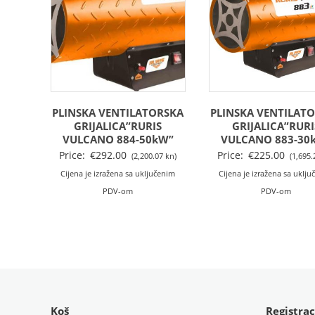
PLINSKA VENTILATORSKA
PLINSKA VENTILAT
GRIJALICA”RURIS
GRIJALICA”RURI
VULCANO 884-50kW”
VULCANO 883-30
Price:
€
292.00
Price:
€
225.00
(2,200.07 kn)
(1,695.
Cijena je izražena sa uključenim
Cijena je izražena sa uklj
PDV-om
PDV-om
Koš
Registrac