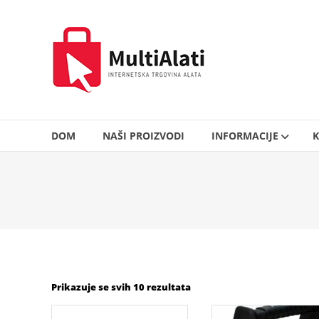
Skip
to
MultiAlati
content
–
Internetska
trgovina
alata
DOM
NAŠI PROIZVODI
INFORMACIJE
K
Prikazuje se svih 10 rezultata