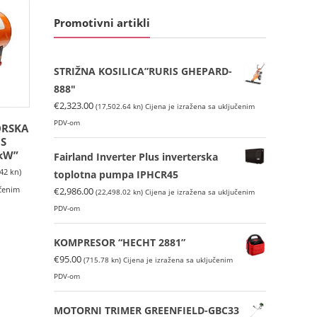
Promotivni artikli
STRIŽNA KOSILICA”RURIS GHEPARD-
888″
€
2,323.00
(17,502.64 kn)
Cijena je izražena sa uključenim
PDV-om
ORSKA
IS
kW”
Fairland Inverter Plus inverterska
.42 kn)
toplotna pumpa IPHCR45
€
2,986.00
učenim
(22,498.02 kn)
Cijena je izražena sa uključenim
PDV-om
KOMPRESOR “HECHT 2881”
€
95.00
(715.78 kn)
Cijena je izražena sa uključenim
PDV-om
MOTORNI TRIMER GREENFIELD-GBC33