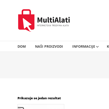
Skip
to
MultiAlati
content
–
Internetska
trgovina
alata
DOM
NAŠI PROIZVODI
INFORMACIJE
K
Prikazuje se jedan rezultat