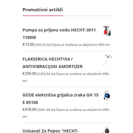
Promotivni artikli
Pumpa za prljavu vodu HECHT-3011
1100W
€
73.00
(550.02 kn)
Cijena je izražena sa uključenim PDV-om
FLAKSERICA HECHT154 /
ANTIVIBRACIJSKI AMORTIZER
€
299.00
(2,252.82 kn)
Cijena je izražena sa uključenim PDV-
om
GÜDE električna grijalica zraka GH 15
E 85106
€
478.00
(3,601.49 kn)
Cijena je izražena sa uključenim PDV-
om
Usisavač Za Pepeo “HECHT-