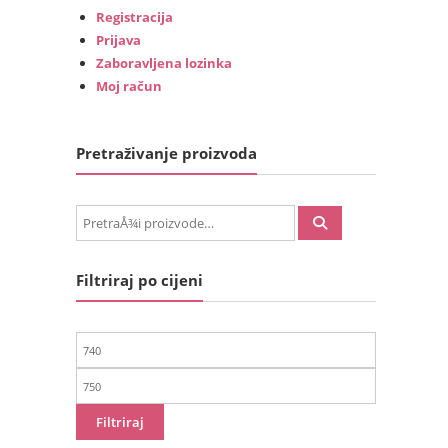
Registracija
Prijava
Zaboravljena lozinka
Moj račun
Pretraživanje proizvoda
PretraÅ¾i:
Filtriraj po cijeni
Min
cijena
Maks
cijena
Filtriraj