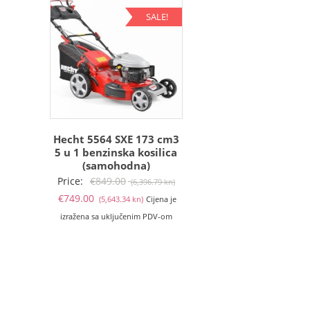
SALE!
Hecht 5564 SXE 173 cm3
5 u 1 benzinska kosilica
(samohodna)
Izvorna
Price:
€
849.00
(6,396.79 kn)
Trenutna
cijena
€
749.00
(5,643.34 kn)
Cijena je
cijena
bila
izražena sa uključenim PDV-om
je:
je:
€749.00
€849.00
(5,643.34
(6,396.79
kn).
kn).