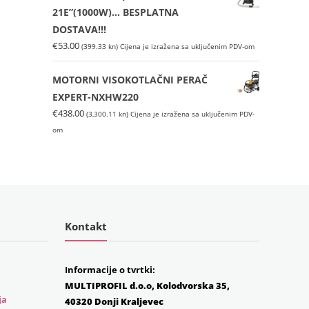
21E”(1000W)… BESPLATNA
DOSTAVA!!!
€
53.00
(399.33 kn)
Cijena je izražena sa uključenim PDV-om
MOTORNI VISOKOTLAČNI PERAČ
EXPERT-NXHW220
€
438.00
(3,300.11 kn)
Cijena je izražena sa uključenim PDV-
om
Kontakt
Informacije o tvrtki:
MULTIPROFIL d.o.o, Kolodvorska 35,
ja
40320 Donji Kraljevec