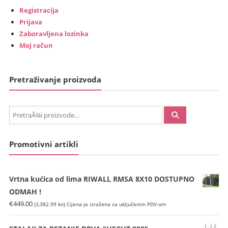
Registracija
Prijava
Zaboravljena lozinka
Moj račun
Pretraživanje proizvoda
PretraÅ¾i:
Promotivni artikli
Vrtna kućica od lima RIWALL RMSA 8X10 DOSTUPNO
ODMAH !
€
449.00
(3,382.99 kn)
Cijena je izražena sa uključenim PDV-om