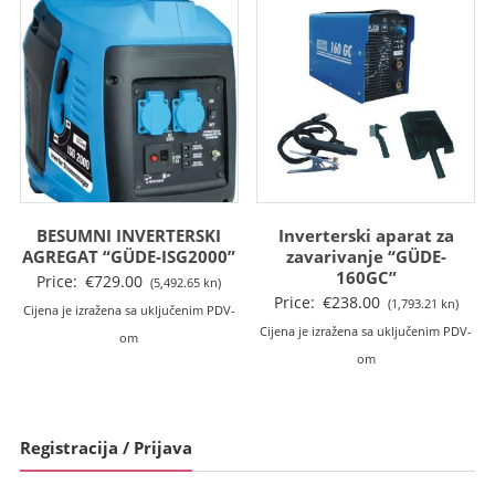
BESUMNI INVERTERSKI
Inverterski aparat za
AGREGAT “GÜDE-ISG2000”
zavarivanje “GÜDE-
160GC”
Price:
€
729.00
(5,492.65 kn)
Price:
€
238.00
(1,793.21 kn)
Cijena je izražena sa uključenim PDV-
Cijena je izražena sa uključenim PDV-
om
om
Registracija / Prijava