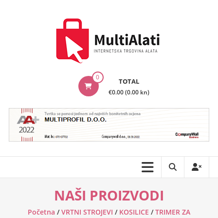
Skip
to
content
MultiAlati
0
TOTAL
–
€0.00 (0.00 kn)
Internetska
trgovina
alata
NAŠI PROIZVODI
Početna
/
VRTNI STROJEVI
/
KOSILICE
/
TRIMER ZA