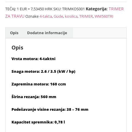
GÜDE-
Kategorija:
TRIMER
TEČAJ: 1 EUR = 7,53450 HRK
SKU:
TRIMKOS001
WM560TRI
4-
ZA TRAVU
Oznake
4-takta
,
Güde
,
kosilica
,
TRIMER
,
WM560TRI
takta
količina
Opis
Dodatne informacije
Opis
Vrsta motora: 4-taktni
Snaga motora: 2.6 / 3.5 (kW / hp)
Zapremina motora: 160 ccm
Širina rezanja: 560 mm
Podešavanje visine rezanja: 38 – 76 mm
Kapacitet spremnika: 0,78 l