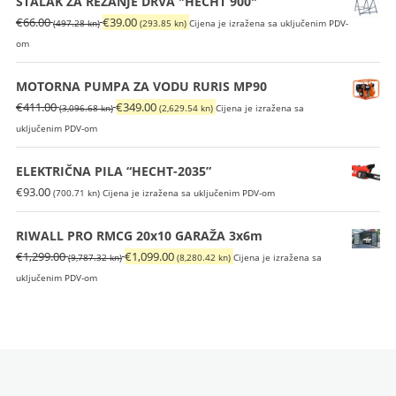
STALAK ZA REZANJE DRVA "HECHT 900"
Izvorna
Trenutna
€
66.00
€
39.00
(497.28 kn)
(293.85 kn)
Cijena je izražena sa uključenim PDV-
cijena
cijena
om
bila
je:
je:
€39.00
MOTORNA PUMPA ZA VODU RURIS MP90
€66.00
(293.85
Izvorna
Trenutna
€
411.00
€
349.00
(3,096.68 kn)
(2,629.54 kn)
Cijena je izražena sa
(497.28
kn).
cijena
cijena
uključenim PDV-om
kn).
bila
je:
je:
€349.00
ELEKTRIČNA PILA “HECHT-2035”
€411.00
(2,629.54
€
93.00
(700.71 kn)
Cijena je izražena sa uključenim PDV-om
(3,096.68
kn).
kn).
RIWALL PRO RMCG 20x10 GARAŽA 3x6m
Izvorna
Trenutna
€
1,299.00
€
1,099.00
(9,787.32 kn)
(8,280.42 kn)
Cijena je izražena sa
cijena
cijena
uključenim PDV-om
bila
je:
je:
€1,099.00
€1,299.00
(8,280.42
(9,787.32
kn).
kn).