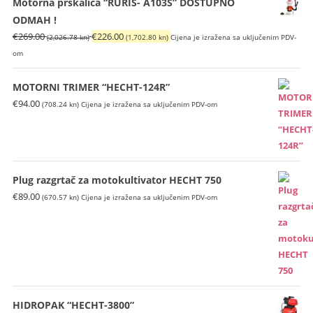
Motorna prskalica “RURIS- A103S” DOSTUPNO
ODMAH !
Izvorna
Trenutna
€
269.00
€
226.00
(2,026.78 kn)
(1,702.80 kn)
Cijena je izražena sa uključenim PDV-
cijena
cijena
om
bila
je:
je:
€226.00
MOTORNI TRIMER “HECHT-124R”
€269.00
(1,702.80
€
94.00
(708.24 kn)
Cijena je izražena sa uključenim PDV-om
(2,026.78
kn).
kn).
Plug razgrtač za motokultivator HECHT 750
€
89.00
(670.57 kn)
Cijena je izražena sa uključenim PDV-om
HIDROPAK “HECHT-3800”