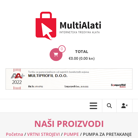
Skip
to
content
MultiAlati
0
TOTAL
–
€0.00 (0.00 kn)
Internetska
trgovina
alata
NAŠI PROIZVODI
Početna
/
VRTNI STROJEVI
/
PUMPE
/ PUMPA ZA PRETAKANJE