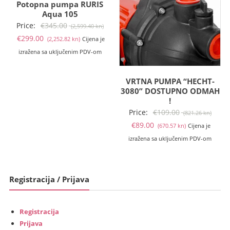
Potopna pumpa RURIS
Aqua 105
Izvorna
Price:
€
345.00
(2,599.40 kn)
Trenutna
cijena
€
299.00
(2,252.82 kn)
Cijena je
cijena
bila
izražena sa uključenim PDV-om
je:
je:
€299.00
€345.00
VRTNA PUMPA “HECHT-
(2,252.82
(2,599.40
3080” DOSTUPNO ODMAH
!
kn).
kn).
Izvor
Price:
€
109.00
(821.26 kn)
Trenutna
cijen
€
89.00
(670.57 kn)
Cijena je
cijena
bila
izražena sa uključenim PDV-om
je:
je:
€89.00
€109.
(670.57
(821.
Registracija / Prijava
kn).
kn).
Registracija
Prijava