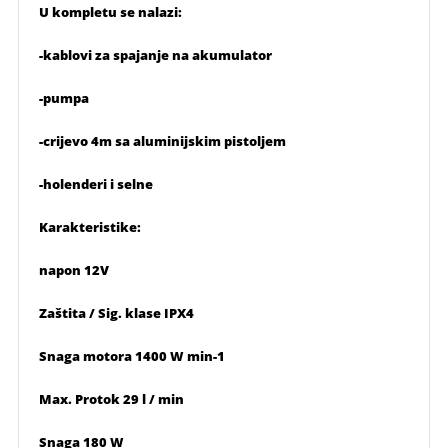
U kompletu se nalazi:
-kablovi za spajanje na akumulator
-pumpa
-crijevo 4m sa aluminijskim pistoljem
-holenderi i selne
Karakteristike:
napon 12V
Zaštita / Sig. klase IPX4
Snaga motora 1400 W min-1
Max. Protok 29 l / min
Snaga 180 W