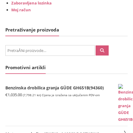
Zaboravljena lozinka
Moj račun
Pretraživanje proizvoda
PretraÅ¾i:
Promotivni artikli
Benzinska drobilica granja GÜDE GH651B(94360)
€
1,035.00
(7,798.21 kn)
Cijena je izražena sa uključenim PDV-om