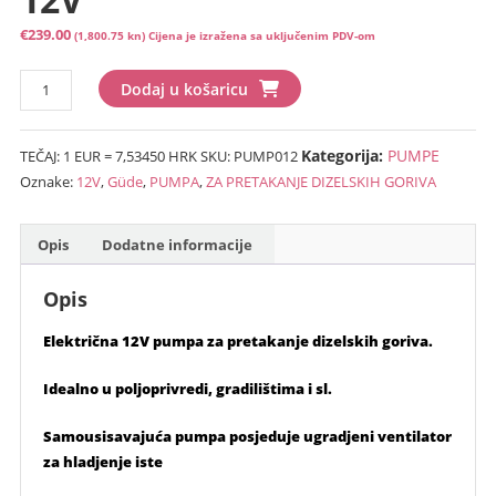
€
239.00
(1,800.75 kn)
Cijena je izražena sa uključenim PDV-om
PUMPA
Dodaj u košaricu
ZA
PRETAKANJE
Kategorija:
PUMPE
TEČAJ: 1 EUR = 7,53450 HRK
SKU:
PUMP012
DIZELSKIH
Oznake:
12V
,
Güde
,
PUMPA
,
ZA PRETAKANJE DIZELSKIH GORIVA
GORIVA
“GUDE
12V”
Opis
Dodatne informacije
količina
Opis
Električna 12V pumpa za pretakanje dizelskih goriva.
Idealno u poljoprivredi, gradilištima i sl.
Samousisavajuća pumpa posjeduje ugradjeni ventilator
za hladjenje iste