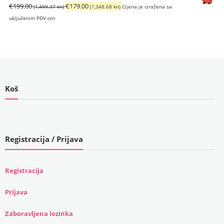
Izvorna
Trenutna
€
199.00
€
179.00
(1,499.37 kn)
(1,348.68 kn)
Cijena je izražena sa
cijena
cijena
uključenim PDV-om
bila
je:
je:
€179.00
€199.00
(1,348.68
(1,499.37
kn).
kn).
Koš
Registracija / Prijava
Registracija
Prijava
Zaboravljena lozinka