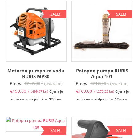
SALE!
SALE!
Motorna pumpa za vodu
Potopna pumpa RURIS
RURIS MP30
Aqua 101
Izvorna
Izvo
Price:
€
252.00
Price:
€
212.00
(1,898.69 kn)
(1,597.31 kn)
Trenutna
cijena
Trenutna
cije
€
199.00
€
169.00
(1,499.37 kn)
Cijena je
(1,273.33 kn)
Cijena je
cijena
bila
cijena
bila
izražena sa uključenim PDV-om
izražena sa uključenim PDV-om
je:
je:
je:
je:
€199.00
€252.00
€169.00
€212
(1,499.37
(1,898.69
(1,273.33
(1,59
kn).
kn).
kn).
kn).
SALE!
SALE!