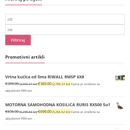
Min
cijena
Maks
cijena
Filtriraj
Promotivni artikli
Vrtna kućica od lima RIWALL RMSP 6X8
Izvorna
Trenutna
€
399.00
€
369.00
(3,006.27 kn)
(2,780.23 kn)
Cijena je izražena sa
cijena
cijena
uključenim PDV-om
bila
je:
je:
€369.00
MOTORNA SAMOHODNA KOSILICA RURIS RX500 5u1
€399.00
(2,780.23
Izvorna
Trenutna
€
836.00
€
699.00
(6,298.84 kn)
(5,266.62 kn)
Cijena je izražena sa
(3,006.27
kn).
cijena
cijena
uključenim PDV-om
kn).
bila
je: