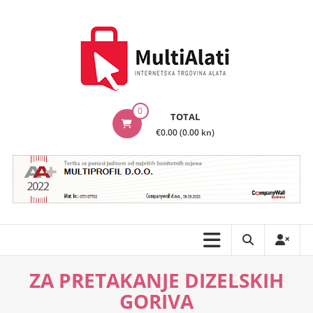
Skip
to
content
MultiAlati
0
TOTAL
–
€0.00 (0.00 kn)
Internetska
trgovina
alata
ZA PRETAKANJE DIZELSKIH
GORIVA