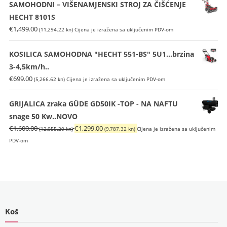
je:
€699.00
SAMOHODNI – VIŠENAMJENSKI STROJ ZA ČIŠĆENJE
€836.00
(5,266.62
HECHT 8101S
(6,298.84
kn).
€
1,499.00
(11,294.22 kn)
Cijena je izražena sa uključenim PDV-om
kn).
KOSILICA SAMOHODNA "HECHT 551-BS" 5U1...brzina
3-4,5km/h..
€
699.00
(5,266.62 kn)
Cijena je izražena sa uključenim PDV-om
GRIJALICA zraka GÜDE GD50IK -TOP - NA NAFTU
snage 50 Kw..NOVO
Izvorna
Trenutna
€
1,600.00
€
1,299.00
(12,055.20 kn)
(9,787.32 kn)
Cijena je izražena sa uključenim
cijena
cijena
PDV-om
bila
je:
je:
€1,299.00
€1,600.00
(9,787.32
(12,055.20
kn).
kn).
Koš