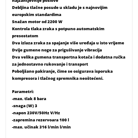
najzahtjevnije poslove
Debljina tlačne posude u skladu je s najnovijim
europskim standardima
Snažan motor od 2200 W
Kontrola tlaka zraka s potpuno automatskim
presostatom
Dva izlaza zraka za spajanje više uređaja u isto vrijeme
Dvije gumene noge za prigušivanje vibracija
Dva velika gumena transportna kotača i dodatna ručka
za jednostavno rukovanje i transport
Poboljšano pakiranje, čime se osigurava isporuka
kompresora i tlačnog spremnika neoštećeni.
Parametri:
-max. tlak 8 bara
-snaga (W) 3
-napon 230V/50Hz V/Hz
-zapremina rezervoara 100 l
-max. učinak 316 l/min l/min