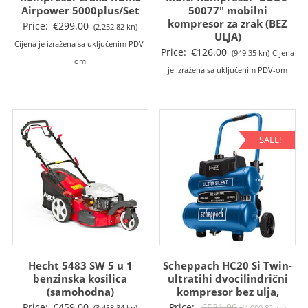
Airpower 5000plus/Set
50077″ mobilni
kompresor za zrak (BEZ
Price:
€
299.00
(2,252.82 kn)
ULJA)
Cijena je izražena sa uključenim PDV-
Price:
€
126.00
(949.35 kn)
Cijena
om
je izražena sa uključenim PDV-om
SALE!
Hecht 5483 SW 5 u 1
Scheppach HC20 Si Twin-
benzinska kosilica
ultratihi dvocilindrični
(samohodna)
kompresor bez ulja,
Izvo
Price:
€
459.00
Price:
€
531.00
(3,458.34 kn)
(4,000.82 kn)