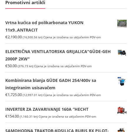
Promotivni artikli
Vrtna kućica od polikarbonata YUKON
11x9..ANTRACIT
€
2,190.00
(16,500.56 kn)
Cijena je izražena sa uključenim PDV-om
ELEKTRIČNA VENTILATORSKA GRIJALICA"GÜDE-GEH
2000P 2KW"
€
50.00
(376.73 kn)
Cijena je izražena sa uključenim PDV-om
Kombinirana blanja GÜDE GADH 254/400v sa
integriranim usisavačem
€
1,725.00
(12,997.01 kn)
Cijena je izražena sa uključenim PDV-om
INVERTER ZA ZAVARIVANJE 160A “HECHT
€
154.00
(1,160.31 kn)
Cijena je izražena sa uključenim PDV-om
SAMOHODNA TRAKTOR-KOSILICA RURIS RX PILOT-