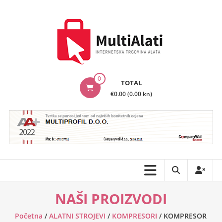
Skip
to
content
MultiAlati
0
TOTAL
–
€0.00 (0.00 kn)
Internetska
trgovina
alata
NAŠI PROIZVODI
Početna
/
ALATNI STROJEVI
/
KOMPRESORI
/ KOMPRESOR