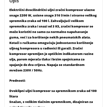
Opis
Električni dvocilindrični uljni zračni kompresor ulazne
snage 2200 W, usisne snage 316 l/min i stvarno velikog
spremnika zraka od 100 l. Zahvaljujući velikom
spremniku zraka i snazi ​​od 3 KS, zračni kompresor se
može koristiti ne samo za normalno napuhavanje
guma, već i za korištenje nekih pneumatskih alata.
Kotači s ručkama omogućuju jednostavno korištenje
uljnog kompresora u radionici ili garaži. Zračni
kompresor opremljen je optičkim indikatorom razine
ulja, parom mjerača tlaka i brzim spojnicama za
spajanje do dva crijeva. Napaja se standardnom
mrežom 230V / 50Hz.
Prednosti:
Dvoklipni uljni kompresor sa spremnikom zraka od 100
litara
Snažan, s velikim tlačnim spremnikom, dizajniran za