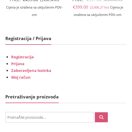
Trenutna
cije
€
399.00
Cijena je izražena sa uključenim PDV-
(3,006.27 kn)
Cijena je
cijena
bila
om
izražena sa uključenim PDV-om
je:
je:
€399.00
€531
(3,006.27
(4,00
Registracija / Prijava
kn).
kn).
Registracija
Prijava
Zaboravljena lozinka
Moj račun
Pretraživanje proizvoda
PretraÅ¾i: