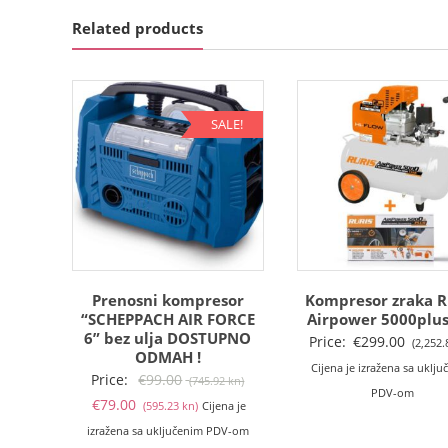
Related products
SALE!
Prenosni kompresor
Kompresor zraka R
“SCHEPPACH AIR FORCE
Airpower 5000plus
6” bez ulja DOSTUPNO
Price:
€
299.00
(2,252.
ODMAH !
Cijena je izražena sa uklj
Izvorna
Price:
€
99.00
(745.92 kn)
PDV-om
Trenutna
cijena
€
79.00
(595.23 kn)
Cijena je
cijena
bila
izražena sa uključenim PDV-om