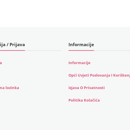
ija / Prijava
Informacije
ja
Informacije
Opći Uvjeti Poslovanja I Korišten
na lozinka
Izjava O Privatnosti
Politika Kolačića