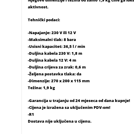
aktivnost.
Tehnički podaci:
-Napajanje: 230 V ili 12 V
-Maksimalni tlak: 8 bara
-Usisni kapacitet: 36,5 l / min
-Duljina kabela 230 V: 1,8 m
-Duljina kabela 12 V: 4 m
-Duljina crijeva za zrak: 0,6 m
-Željena postavka tlaka: da
-Dimenzije: 270 x 200 x 115 mm
Težina: 1,9 kg
-Garancija u trajanju od 24 mjeseca od dana kupnje!
-Cijena je izražena sa uključenim PDV-om!
-R1
Dostava nije uključena u cijenu.