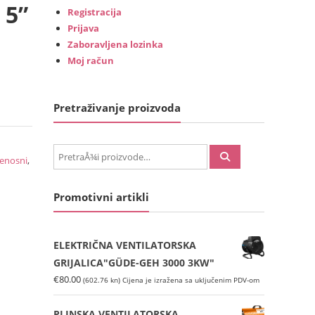
 5”
Registracija
Prijava
Zaboravljena lozinka
Moj račun
Pretraživanje proizvoda
PretraÅ¾i:
enosni
,
Promotivni artikli
ELEKTRIČNA VENTILATORSKA
GRIJALICA"GÜDE-GEH 3000 3KW"
€
80.00
(602.76 kn)
Cijena je izražena sa uključenim PDV-om
PLINSKA VENTILATORSKA