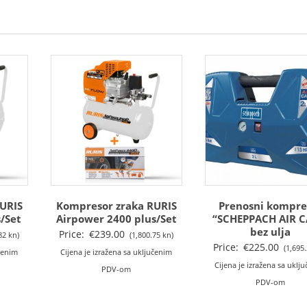
URIS
Kompresor zraka RURIS
Prenosni kompre
/Set
Airpower 2400 plus/Set
“SCHEPPACH AIR C
bez ulja
Price:
€
239.00
82 kn)
(1,800.75 kn)
Price:
€
225.00
(1,695
učenim
Cijena je izražena sa uključenim
Cijena je izražena sa uklj
PDV-om
PDV-om