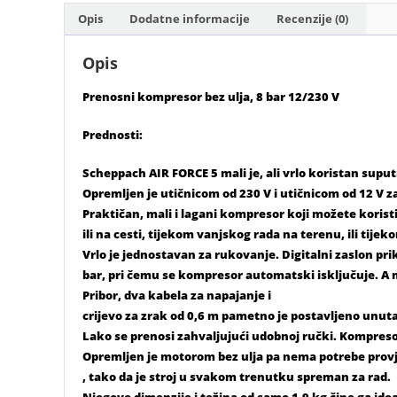
Opis
Dodatne informacije
Recenzije (0)
Opis
Prenosni kompresor bez ulja, 8 bar 12/230 V
Prednosti:
Scheppach AIR FORCE 5 mali je, ali vrlo koristan suputni
Opremljen je utičnicom od 230 V i utičnicom od 12 V z
Praktičan, mali i lagani kompresor koji možete koristiti
ili na cesti, tijekom vanjskog rada na terenu, ili tijek
Vrlo je jednostavan za rukovanje. Digitalni zaslon pri
bar, pri čemu se kompresor automatski isključuje. A 
Pribor, dva kabela za napajanje i
crijevo za zrak od 0,6 m pametno je postavljeno unuta
Lako se prenosi zahvaljujući udobnoj ručki. Kompreso
Opremljen je motorom bez ulja pa nema potrebe provjer
, tako da je stroj u svakom trenutku spreman za rad.
Njegove dimenzije i težina od samo 1,9 kg čine ga i