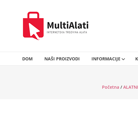
Skip
to
MultiAlati
content
–
Internetska
trgovina
alata
DOM
NAŠI PROIZVODI
INFORMACIJE
K
Početna
/
ALATNI