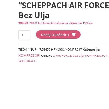
“SCHEPPACH AIR FORCE
Bez Ulja
€
93.00
(700.71 kn)
Cijena je izražena sa uključenim PDV-om
Prenosni
Dodaj u košaricu
kompresor
"SCHEPPACH
Kategorija:
TEČAJ: 1 EUR = 7,53450 HRK
SKU:
KOMPR017
AIR
FORCE
KOMPRESORI
Oznake
5
,
AIR FORCE
,
bez ulja
,
KOMPRESOR
,
Pr
5"
SCHEPPACH
bez
ulja
količina