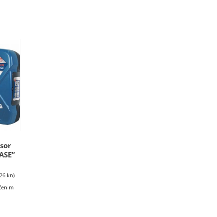
sor
ASE”
.26 kn)
učenim