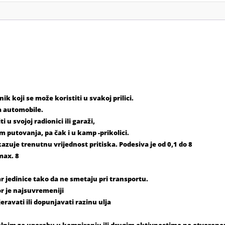
k koji se može koristiti u svakoj prilici.
a automobile.
 u svojoj radionici ili garaži,
om putovanja, pa čak i u kamp -prikolici.
kazuje trenutnu vrijednost pritiska. Podesiva je od 0,1 do 8
max. 8
r jedinice tako da ne smetaju pri transportu.
r je najsuvremeniji
avati ili dopunjavati razinu ulja
dealnim za uporabu u kampiranju ili drugim aktivnostima na otvoren