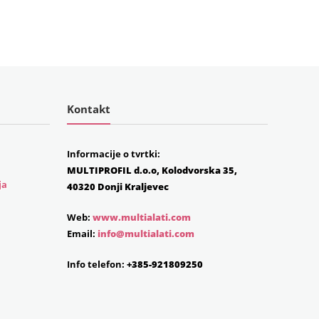
Kontakt
Informacije o tvrtki:
MULTIPROFIL d.o.o, Kolodvorska 35,
ja
40320 Donji Kraljevec
Web:
www.multialati.com
Email:
info@multialati.com
Info telefon:
+385-921809250