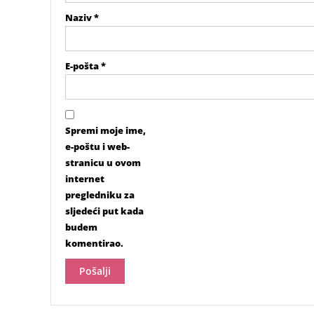
Naziv
*
E-pošta
*
Spremi moje ime,
e-poštu i web-
stranicu u ovom
internet
pregledniku za
sljedeći put kada
budem
komentirao.