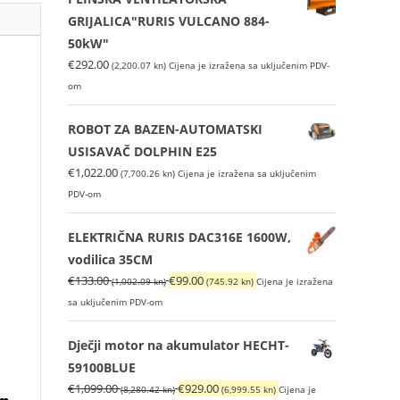
GRIJALICA"RURIS VULCANO 884-
50kW"
€
292.00
(2,200.07 kn)
Cijena je izražena sa uključenim PDV-
om
ROBOT ZA BAZEN-AUTOMATSKI
USISAVAČ DOLPHIN E25
€
1,022.00
(7,700.26 kn)
Cijena je izražena sa uključenim
PDV-om
ELEKTRIČNA RURIS DAC316E 1600W,
vodilica 35CM
Izvorna
Trenutna
€
133.00
€
99.00
(1,002.09 kn)
(745.92 kn)
Cijena je izražena
cijena
cijena
sa uključenim PDV-om
bila
je:
je:
€99.00
Dječji motor na akumulator HECHT-
€133.00
(745.92
59100BLUE
(1,002.09
kn).
Izvorna
Trenutna
€
1,099.00
€
929.00
(8,280.42 kn)
(6,999.55 kn)
Cijena je
om