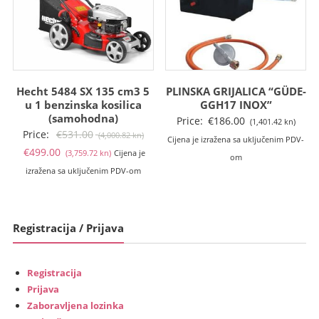
Hecht 5484 SX 135 cm3 5
PLINSKA GRIJALICA “GÜDE-
u 1 benzinska kosilica
GGH17 INOX”
(samohodna)
Price:
€
186.00
(1,401.42 kn)
Izvorna
Price:
€
531.00
(4,000.82 kn)
Cijena je izražena sa uključenim PDV-
Trenutna
cijena
€
499.00
(3,759.72 kn)
Cijena je
om
cijena
bila
izražena sa uključenim PDV-om
je:
je:
€499.00
€531.00
(3,759.72
(4,000.82
Registracija / Prijava
kn).
kn).
Registracija
Prijava
Zaboravljena lozinka