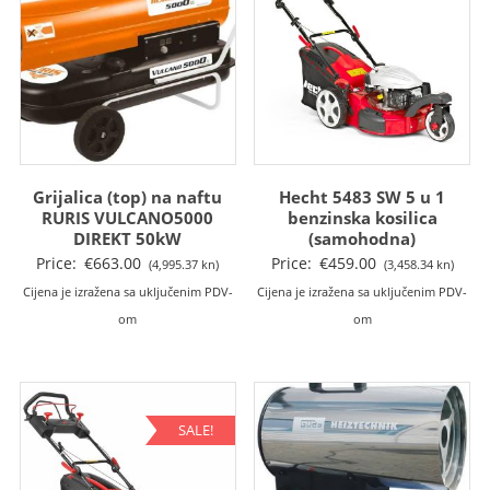
Grijalica (top) na naftu
Hecht 5483 SW 5 u 1
RURIS VULCANO5000
benzinska kosilica
DIREKT 50kW
(samohodna)
Price:
€
663.00
Price:
€
459.00
(4,995.37 kn)
(3,458.34 kn)
Cijena je izražena sa uključenim PDV-
Cijena je izražena sa uključenim PDV-
om
om
SALE!