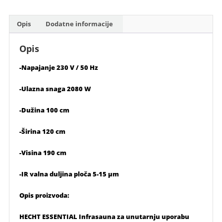
količina
Opis
Dodatne informacije
Opis
-Napajanje 230 V / 50 Hz
-Ulazna snaga 2080 W
-Dužina 100 cm
-Širina 120 cm
-Visina 190 cm
-IR valna duljina ploča 5-15 μm
Opis proizvoda:
HECHT ESSENTIAL Infrasauna za unutarnju uporabu