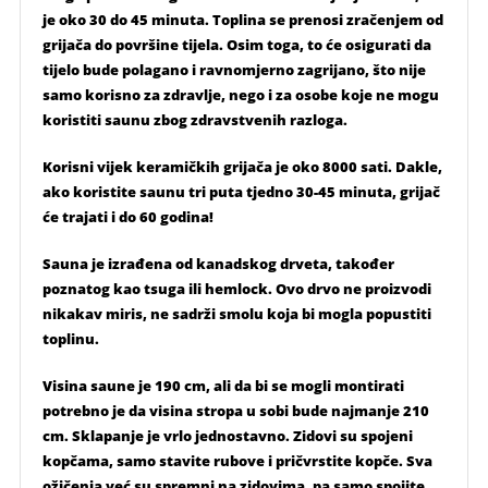
je oko 30 do 45 minuta. Toplina se prenosi zračenjem od
grijača do površine tijela. Osim toga, to će osigurati da
tijelo bude polagano i ravnomjerno zagrijano, što nije
samo korisno za zdravlje, nego i za osobe koje ne mogu
koristiti saunu zbog zdravstvenih razloga.
Korisni vijek keramičkih grijača je oko 8000 sati. Dakle,
ako koristite saunu tri puta tjedno 30-45 minuta, grijač
će trajati i do 60 godina!
Sauna je izrađena od kanadskog drveta, također
poznatog kao tsuga ili hemlock. Ovo drvo ne proizvodi
nikakav miris, ne sadrži smolu koja bi mogla popustiti
toplinu.
Visina saune je 190 cm, ali da bi se mogli montirati
potrebno je da visina stropa u sobi bude najmanje 210
cm. Sklapanje je vrlo jednostavno. Zidovi su spojeni
kopčama, samo stavite rubove i pričvrstite kopče. Sva
ožičenja već su spremni na zidovima, pa samo spojite