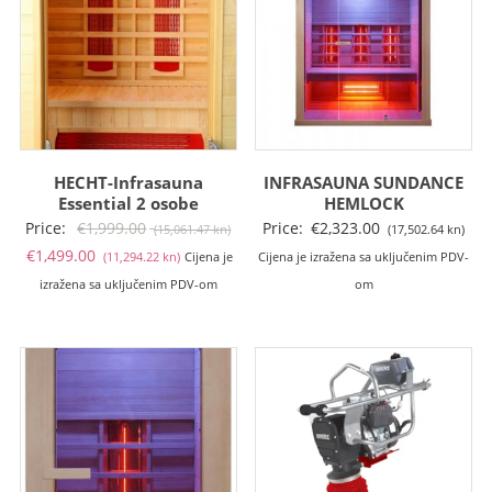
HECHT-Infrasauna
INFRASAUNA SUNDANCE
Essential 2 osobe
HEMLOCK
Izvorna
Price:
€
1,999.00
Price:
€
2,323.00
(15,061.47 kn)
(17,502.64 kn)
Trenutna
cijena
€
1,499.00
(11,294.22 kn)
Cijena je
Cijena je izražena sa uključenim PDV-
cijena
bila
izražena sa uključenim PDV-om
om
je:
je:
€1,499.00
€1,999.00
(11,294.22
(15,061.47
kn).
kn).