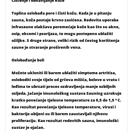
Čišćenje i obnavljanje kože
Toplina oslobađa pore i čisti kožu. Kada je u pitanju
sauna, koža postaje krvno zasićena. Redovita uporaba
infrasaune olakšava poremećaje kože kao što su akne,
osip, ekcemi i psorijaza, te mogu postepeno ublažiti
ožiljke. S druge strane, veliki rizik od čestog korištenja
saune je stvaranje proširenih vena.
Oslobađanje boli
Možete ukloniti ili barem ublažiti simptome artritisa,
osloboditi svoje tijelo od grčeva mišića, bolove u vratu i
leđima te ubrzati proces ozdravljenja manje ozbiljnih
ozljeda. Jačanje imunološkog sustava Sauning uzrokuje
kratko povećanje tjelesne temperature za 0,5 do 1,5 ° C.
Kao rezultat povećanja tjelesne temperature, virusi i
bakterije ubijeni su ili barem zaustavljali njihovu
proliferaciju. Kao rezultat redovitih sauna, imunološki
sustav je ojačan.