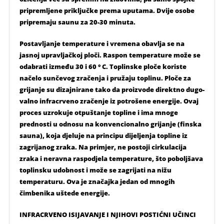
pripremljene priključke prema uputama. Dvije osobe
pripremaju saunu za 20-30 minuta.
Postavljanje temperature i vremena obavlja se na
jasnoj upravljačkoj ploči. Raspon temperature može se
odabrati između 30 i 60 ° C. Toplinske ploče koriste
načelo sunčevog zračenja i pružaju toplinu. Ploče za
grijanje su dizajnirane tako da proizvode direktno dugo-
valno infracrveno zračenje iz potrošene energije. Ovaj
proces uzrokuje otpuštanje topline i ima mnoge
prednosti u odnosu na konvencionalno grijanje (finska
sauna), koja djeluje na principu dijeljenja topline iz
zagrijanog zraka. Na primjer, ne postoji cirkulacija
zraka i neravna raspodjela temperature, što poboljšava
toplinsku udobnost i može se zagrijati na nižu
temperaturu. Ova je značajka jedan od mnogih
čimbenika uštede energije.
INFRACRVENO ISIJAVANJE I NJIHOVI POSTIĆNI UČINCI