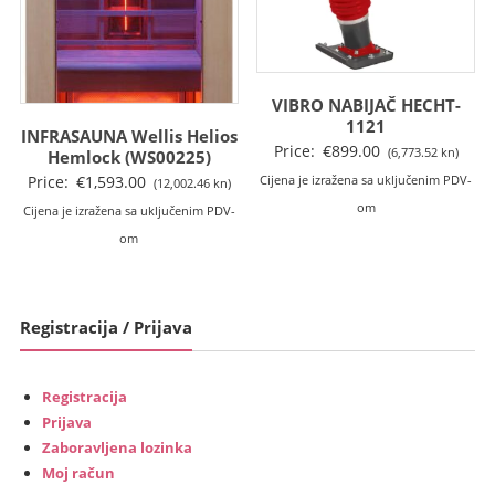
VIBRO NABIJAČ HECHT-
1121
INFRASAUNA Wellis Helios
Price:
€
899.00
(6,773.52 kn)
Hemlock (WS00225)
Price:
€
1,593.00
Cijena je izražena sa uključenim PDV-
(12,002.46 kn)
om
Cijena je izražena sa uključenim PDV-
om
Registracija / Prijava
Registracija
Prijava
Zaboravljena lozinka
Moj račun