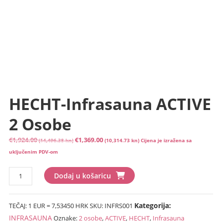
HECHT-Infrasauna ACTIVE
2 Osobe
Izvorna
Trenutna
€
1,924.00
€
1,369.00
(14,496.38 kn)
(10,314.73 kn)
Cijena je izražena sa
cijena
cijena
uključenim PDV-om
bila
je:
HECHT-
je:
€1,369.00
Dodaj u košaricu
Infrasauna
€1,924.00
(10,314.73
ACTIVE
(14,496.38
kn).
Kategorija:
TEČAJ: 1 EUR = 7,53450 HRK
SKU:
INFRS001
2
kn).
osobe
INFRASAUNA
Oznake:
2 osobe
,
ACTIVE
,
HECHT
,
Infrasauna