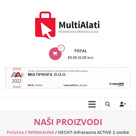
Skip
to
content
MultiAlati
0
TOTAL
–
€0.00 (0.00 kn)
Internetska
trgovina
alata
NAŠI PROIZVODI
Početna
/
INFRASAUNA
/ HECHT-Infrasauna ACTIVE 2 osobe