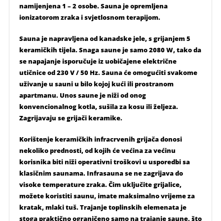
namijenjena 1 – 2 osobe. Sauna je opremljena
ionizatorom zraka i svjetlosnom terapijom.
Sauna je napravljena od kanadske jele, s grijanjem 5
keramičkih tijela. Snaga saune je samo 2080 W, tako da
se napajanje isporučuje iz uobičajene električne
utičnice od 230 V / 50 Hz. Sauna će omogućiti svakome
uživanje u sauni u bilo kojoj kući ili prostranom
apartmanu. Unos saune je niži od onog
konvencionalnog kotla, sušila za kosu ili željeza.
Zagrijavaju se grijači keramike.
Korištenje keramičkih infracrvenih grijača donosi
nekoliko prednosti, od kojih će većina za većinu
korisnika biti niži operativni troškovi u usporedbi sa
klasičnim saunama. Infrasauna se ne zagrijava do
visoke temperature zraka. Čim uključite grijalice,
možete koristiti saunu, imate maksimalno vrijeme za
kratak, mlaki tuš. Trajanje toplinskih elemenata je
stoga praktično ograničeno samo na trajanje saune, što