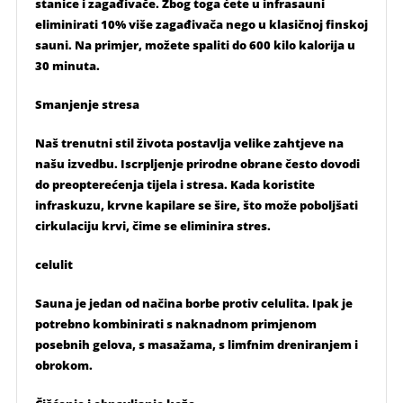
stanice i zagađivače. Zbog toga ćete u infrasauni
eliminirati 10% više zagađivača nego u klasičnoj finskoj
sauni. Na primjer, možete spaliti do 600 kilo kalorija u
30 minuta.
Smanjenje stresa
Naš trenutni stil života postavlja velike zahtjeve na
našu izvedbu. Iscrpljenje prirodne obrane često dovodi
do preopterećenja tijela i stresa. Kada koristite
infraskuzu, krvne kapilare se šire, što može poboljšati
cirkulaciju krvi, čime se eliminira stres.
celulit
Sauna je jedan od načina borbe protiv celulita. Ipak je
potrebno kombinirati s naknadnom primjenom
posebnih gelova, s masažama, s limfnim dreniranjem i
obrokom.