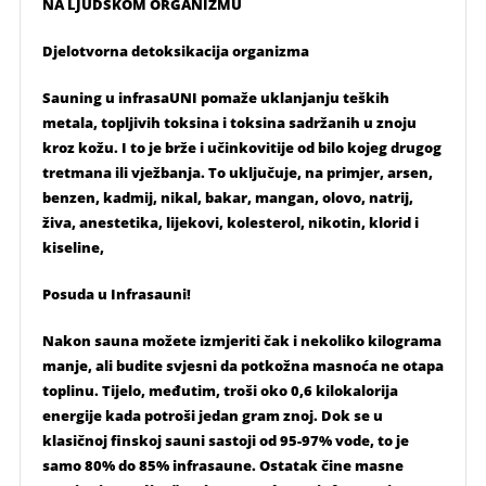
NA LJUDSKOM ORGANIZMU
Djelotvorna detoksikacija organizma
Sauning u infrasaUNI pomaže uklanjanju teških
metala, topljivih toksina i toksina sadržanih u znoju
kroz kožu. I to je brže i učinkovitije od bilo kojeg drugog
tretmana ili vježbanja. To uključuje, na primjer, arsen,
benzen, kadmij, nikal, bakar, mangan, olovo, natrij,
živa, anestetika, lijekovi, kolesterol, nikotin, klorid i
kiseline,
Posuda u Infrasauni!
Nakon sauna možete izmjeriti čak i nekoliko kilograma
manje, ali budite svjesni da potkožna masnoća ne otapa
toplinu. Tijelo, međutim, troši oko 0,6 kilokalorija
energije kada potroši jedan gram znoj. Dok se u
klasičnoj finskoj sauni sastoji od 95-97% vode, to je
samo 80% do 85% infrasaune. Ostatak čine masne