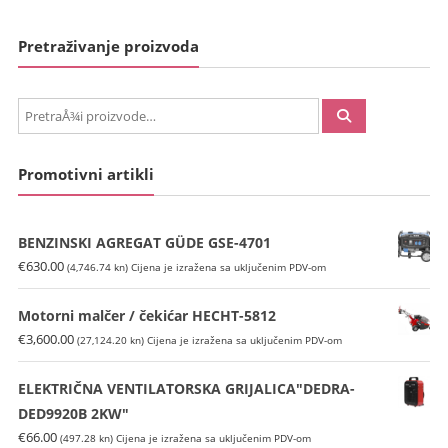
Pretraživanje proizvoda
PretraÅ¾i:
Promotivni artikli
BENZINSKI AGREGAT GÜDE GSE-4701
€
630.00
(4,746.74 kn)
Cijena je izražena sa uključenim PDV-om
Motorni malčer / čekićar HECHT-5812
€
3,600.00
(27,124.20 kn)
Cijena je izražena sa uključenim PDV-om
ELEKTRIČNA VENTILATORSKA GRIJALICA"DEDRA-
DED9920B 2KW"
€
66.00
(497.28 kn)
Cijena je izražena sa uključenim PDV-om