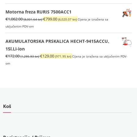
Motorna freza RURIS 7500ACC1
Izvorna
Trenutna
€
1,062.00
€
799.00
(8,001.64 kn)
(6,020.07 kn)
Cijena je izražena sa
cijena
cijena
uključenim PDV-om
bila
je:
je:
€799.00
AKUMULATORSKA PRSKALICA HECHT-9415ACCU,
€1,062.00
(6,020.07
15l.Li-ion
(8,001.64
kn).
Izvorna
Trenutna
€
172.00
€
129.00
(1,295.93 kn)
(971.95 kn)
Cijena je izražena sa uključenim PDV-
kn).
cijena
cijena
om
bila
je:
je:
€129.00
€172.00
(971.95
(1,295.93
kn).
kn).
Koš