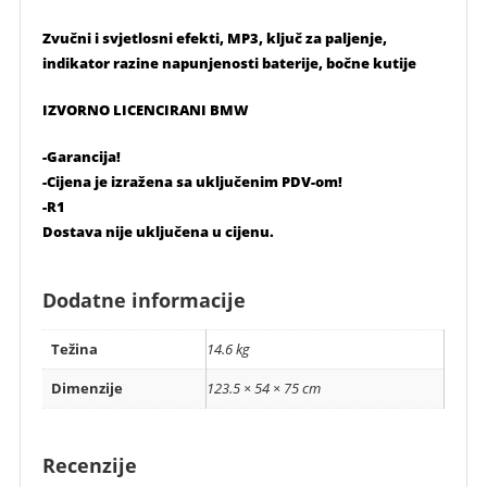
Zvučni i svjetlosni efekti, MP3, ključ za paljenje,
indikator razine napunjenosti baterije, bočne kutije
IZVORNO LICENCIRANI BMW
-Garancija!
-Cijena je izražena sa uključenim PDV-om!
-R1
Dostava nije uključena u cijenu.
Dodatne informacije
Težina
14.6 kg
Dimenzije
123.5 × 54 × 75 cm
Recenzije