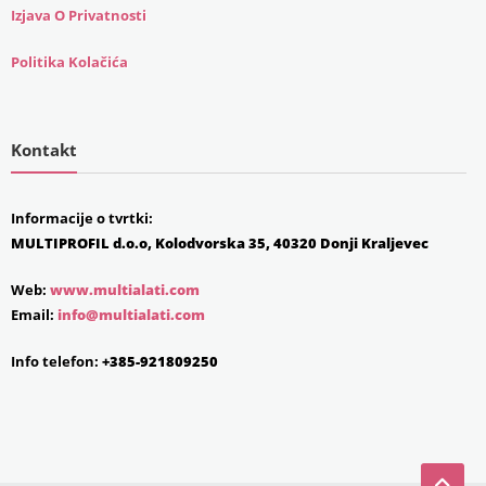
Izjava O Privatnosti
Politika Kolačića
Kontakt
Informacije o tvrtki:
MULTIPROFIL d.o.o, Kolodvorska 35, 40320 Donji Kraljevec
Web:
www.multialati.com
Email:
info@multialati.com
Info telefon:
+385-921809250