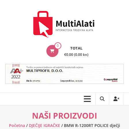
Skip
to
content
MultiAlati
0
TOTAL
–
€0.00 (0.00 kn)
Internetska
trgovina
alata
NAŠI PROIZVODI
Početna
/
DJEČIJE IGRAČKE
/ BMW R-1200RT POLICE dječji