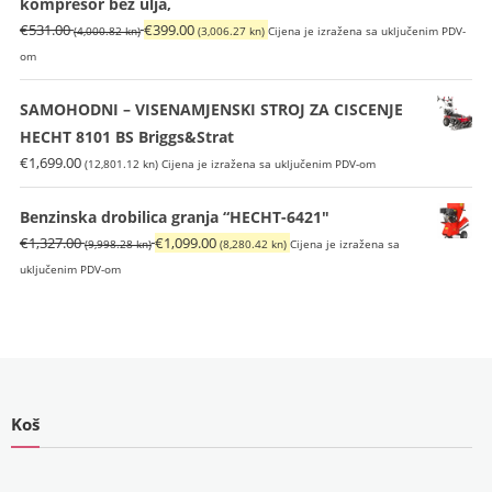
kompresor bez ulja,
Izvorna
Trenutna
€
531.00
€
399.00
(4,000.82 kn)
(3,006.27 kn)
Cijena je izražena sa uključenim PDV-
cijena
cijena
om
bila
je:
je:
€399.00
SAMOHODNI – VISENAMJENSKI STROJ ZA CISCENJE
€531.00
(3,006.27
HECHT 8101 BS Briggs&Strat
(4,000.82
kn).
€
1,699.00
(12,801.12 kn)
Cijena je izražena sa uključenim PDV-om
kn).
Benzinska drobilica granja “HECHT-6421"
Izvorna
Trenutna
€
1,327.00
€
1,099.00
(9,998.28 kn)
(8,280.42 kn)
Cijena je izražena sa
cijena
cijena
uključenim PDV-om
bila
je:
je:
€1,099.00
€1,327.00
(8,280.42
(9,998.28
kn).
kn).
Koš