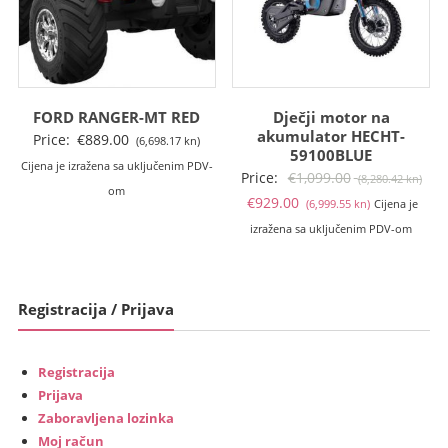
FORD RANGER-MT RED
Dječji motor na
akumulator HECHT-
Price:
€
889.00
(6,698.17 kn)
59100BLUE
Cijena je izražena sa uključenim PDV-
Izv
Price:
€
1,099.00
(8,280.42 kn)
om
Trenutna
cije
€
929.00
(6,999.55 kn)
Cijena je
cijena
bila
izražena sa uključenim PDV-om
je:
je:
€929.00
€1,
(6,999.55
(8,2
Registracija / Prijava
kn).
kn).
Registracija
Prijava
Zaboravljena lozinka
Moj račun