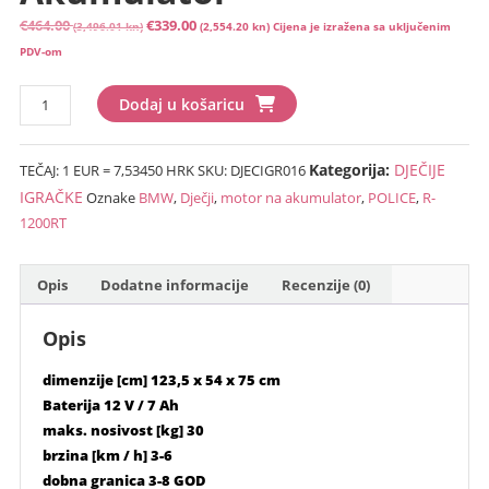
Izvorna
Trenutna
€
464.00
€
339.00
(3,496.01 kn)
(2,554.20 kn)
Cijena je izražena sa uključenim
cijena
cijena
PDV-om
bila
je:
BMW
je:
€339.00
Dodaj u košaricu
R-
€464.00
(2,554.20
1200RT
(3,496.01
kn).
Kategorija:
DJEČIJE
TEČAJ: 1 EUR = 7,53450 HRK
SKU:
DJECIGR016
POLICE
kn).
dječji
IGRAČKE
Oznake
BMW
,
Dječji
,
motor na akumulator
,
POLICE
,
R-
motor
1200RT
na
akumulator
Opis
Dodatne informacije
Recenzije (0)
količina
Opis
dimenzije [cm] 123,5 x 54 x 75 cm
Baterija 12 V / 7 Ah
maks. nosivost [kg] 30
brzina [km / h] 3-6
dobna granica 3-8 GOD