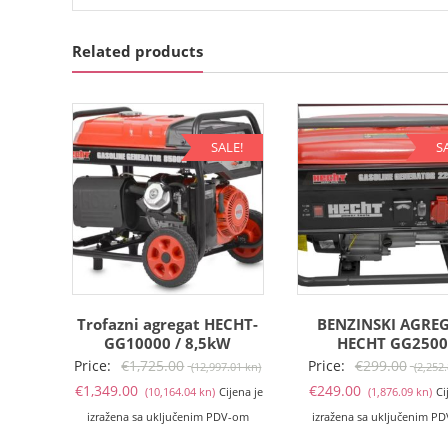
Related products
SALE!
S
Trofazni agregat HECHT-
BENZINSKI AGRE
GG10000 / 8,5kW
HECHT GG250
Izvorna
Price:
€
1,725.00
Price:
€
299.00
(12,997.01 kn)
(2,252
Trenutna
cijena
Tr
€
1,349.00
€
249.00
(10,164.04 kn)
Cijena je
(1,876.09 kn)
Ci
cijena
bila
ci
izražena sa uključenim PDV-om
izražena sa uključenim P
je:
je:
je: