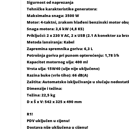
Sigurnost od naprezanja
Tehničke karakteristike generatora:
Maksimalna snaga: 3500 W
Motor: 4-taktni, zrakom hlađeni benzinski motor ob
Snaga motora: 3,6 kW (4,8 KS)
Priključci: 2 x 230 V AC, 2 x USB (2.1 A konektor za brz
Metoda lansiranja: Kabel
Zapremina spremnika goriva: 6,3 L
Potrošnja goriva pri punom opterećenju: 1,78 l/h
Kapacitet motornog ulja: 400 ml
Vrsta ulja: 15W40 (ulje nije uključeno)
Razina buke (vrlo tiho): 66 dB(A)
Zaštita: Automatsko isključivanje u slučaju nedostatk
Dimenzije i težina:
Težina: 22,5 kg
D x Š x V: 542 x 325 x 490 mm
R1!
PDV uključen u cijenu!
Dostava nije uključena u cijenu!