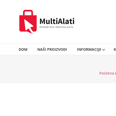
Skip
to
MultiAlati
content
–
Internetska
trgovina
alata
DOM
NAŠI PROIZVODI
INFORMACIJE
K
Početna