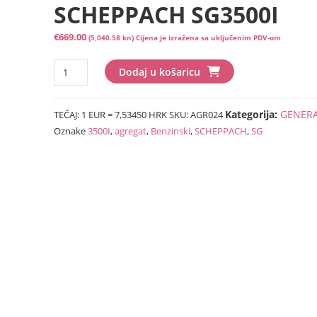
SCHEPPACH SG3500I
€
669.00
(5,040.58 kn)
Cijena je izražena sa uključenim PDV-om
BENZINSKI
Dodaj u košaricu
AGREGAT
SCHEPPACH
Kategorija:
GENER
TEČAJ: 1 EUR = 7,53450 HRK
SKU:
AGR024
SG3500I
Oznake
3500I
,
agregat
,
Benzinski
,
SCHEPPACH
,
SG
količina