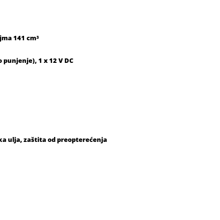
ujma 141 cm³
o punjenje), 1 x 12 V DC
a ulja, zaštita od preopterećenja