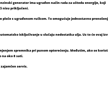
Benzinski generator ima ugrađen način rada za uštedu energije, koji
 nisu priključeni.
orne ploče s ugrađenom ručkom. To omogućuje jednostavno prenošenj
automatsko isključivanje u slučaju nedostatka ulja. Uz to će ovaj izv
punjenjem spremnika pri punom opterećenju. Međutim, ako se korist
na oko 8 sati.
i zajamčen servis.