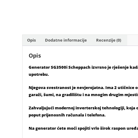
Opis
Dodatne informacije
Recenzije (0)
Opis
Generator SG3500i Scheppach izvrsno je rješenje kada
upotrebu.
Njegova svestranost je nevjerojatna. Ima 2 utičnice o
garaži, šumi, na gradilištu i na mnogim drugim mjest
Zahvaljujući modernoj inverterskoj tehnologiji, koja o
poput prijenosnih računala i telefona.
Na generator ćete moći spojiti vrlo širok raspon uređaja