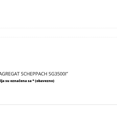
SKI AGREGAT SCHEPPACH SG3500I”
lja su označena sa
* (obavezno)