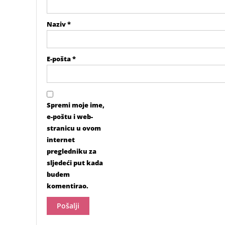
Naziv
*
E-pošta
*
Spremi moje ime,
e-poštu i web-
stranicu u ovom
internet
pregledniku za
sljedeći put kada
budem
komentirao.