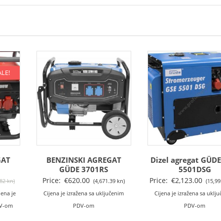
ALE!
GAT
BENZINSKI AGREGAT
Dizel agregat GÜDE
0
GÜDE 3701RS
5501DSG
Izvorna
Price:
€
620.00
Price:
€
2,123.00
.82 kn)
(4,671.39 kn)
(15,99
enutna
cijena
jena je
Cijena je izražena sa uključenim
Cijena je izražena sa uklj
jena
bila
DV-om
PDV-om
PDV-om
je: