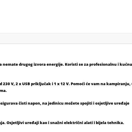
 nemate drugog izvora energije. Koristi se za profesionalnu i kućn
d 230 V, 2 x USB priključak i 1 x 12 V. Pomoći će vam na kampiranju,
ima.
sigurava čisti napon, na jedinicu možete spojiti i osjetljive uređaje
. Osjetljivi uređaji kao i snažni električni alati i bijela tehnika.