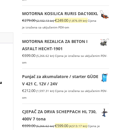
MOTORNA KOSILICA RURIS DAC100XL
Izvorna
Trenutna
€
279.00
€
249.00
(2,102.13 kn)
(1,876.09 kn)
Cijena
cijena
cijena
je izražena sa uključenim PDV-om
bila
je:
je:
€249.00
MOTORNA REZALICA ZA BETON I
€279.00
(1,876.09
ASFALT HECHT-1901
(2,102.13
kn).
€
699.00
(5,266.62 kn)
Cijena je izražena sa uključenim PDV-
kn).
u
om
Punjač za akumulatore / starter GÜDE
 u
V 421 C, 12V / 24V
€
212.00
(1,597.31 kn)
Cijena je izražena sa uključenim PDV-
om
CJEPAČ ZA DRVA SCHEPPACH HL 730,
400V 7 tona
Izvorna
Trenutna
€
699.00
€
599.00
(5,266.62 kn)
(4,513.17 kn)
Cijena je