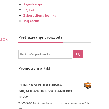
Registracija
Prijava
Zaboravljena lozinka
Moj račun
Pretraživanje proizvoda
ATOR
PretraÅ¾i:
Promotivni artikli
PLINSKA VENTILATORSKA
GRIJALICA”RURIS VULCANO 883-
30kW”
€
225.00
(1,695.26 kn)
Cijena je izražena sa uključenim PDV-
om