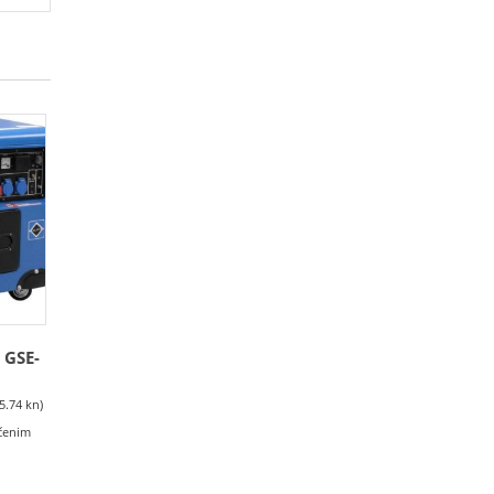
 GSE-
5.74 kn)
učenim