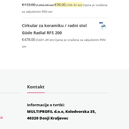
Izvorna
Trenutna
€
133.00
€
99.00
(1,002.09 kn)
(745.92 kn)
Cijena je izražena
cijena
cijena
sa uključenim PDV-om
bila
je:
je:
€99.00
Cirkular za keramiku / radni stol
€133.00
(745.92
Güde Radial RFS 200
(1,002.09
kn).
€
478.00
(3,601.49 kn)
Cijena je izražena sa uključenim PDV-
kn).
om
Kontakt
Informacije o tvrtki:
MULTIPROFIL d.o.o, Kolodvorska 35,
ja
40320 Donji Kraljevec