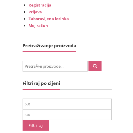
Registracija
Prijava
Zaboravljena lozinka
Moj račun
Pretraživanje proizvoda
PretraÅ¾i:
Filtriraj po cijeni
Min
cijena
Maks
cijena
Filtriraj