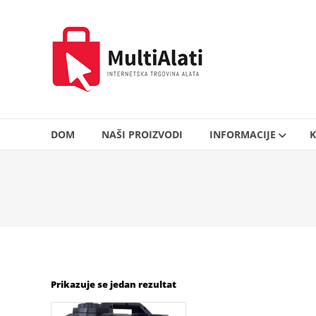
Skip
to
MultiAlati
content
–
Internetska
trgovina
alata
DOM
NAŠI PROIZVODI
INFORMACIJE
K
Prikazuje se jedan rezultat