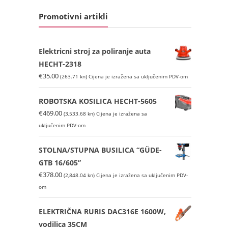
Promotivni artikli
Elektricni stroj za poliranje auta
HECHT-2318
€
35.00
(263.71 kn)
Cijena je izražena sa uključenim PDV-om
ROBOTSKA KOSILICA HECHT-5605
€
469.00
(3,533.68 kn)
Cijena je izražena sa
uključenim PDV-om
STOLNA/STUPNA BUSILICA “GÜDE-
GTB 16/605”
€
378.00
(2,848.04 kn)
Cijena je izražena sa uključenim PDV-
om
ELEKTRIČNA RURIS DAC316E 1600W,
vodilica 35CM