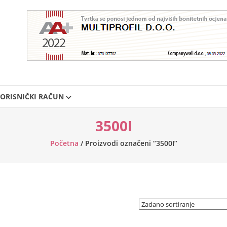
ORISNIČKI RAČUN
3500I
Početna
/ Proizvodi označeni “3500I”