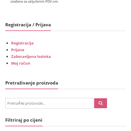
cijena
bila
izražena sa uključenim PDV-om
je:
je:
€709.00
€796.00
(5,341.96
(5,997.46
Registracija / Prijava
kn).
kn).
Registracija
Prijava
Zaboravljena lozinka
Moj račun
Pretraživanje proizvoda
PretraÅ¾i:
Filtriraj po cijeni