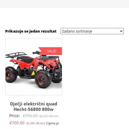
Prikazuje se jedan rezultat
SALE!
Dječji električni quad
Hecht-56800 800w
Izvorna
Price:
€
796.00
(5,997.46 kn)
Trenutna
cijena
€
709.00
(5,341.96 kn)
Cijena je