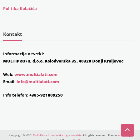
Politika Kolačića
Kontakt
Informacije o tvrtki:
MULTIPROFIL d.o.o, Kolodvorska 35, 40320 Donji Kraljevec
Web:
www.multialati.com
Email:
info@multialati.com
Info telefon:
+385-921809250
Copyright © 2026
MultiAlati – Internetska trgovina alata
. All rights reserved. Theme:
eStore
by