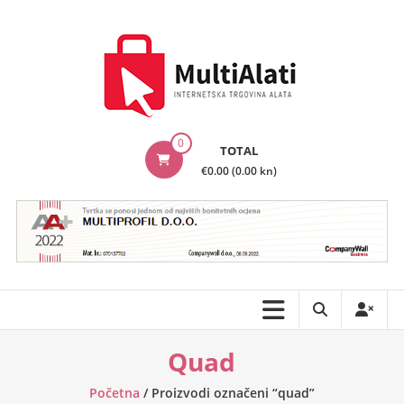
Skip
to
content
MultiAlati
0
TOTAL
–
€0.00 (0.00 kn)
Internetska
trgovina
alata
Quad
Početna
/ Proizvodi označeni “quad”