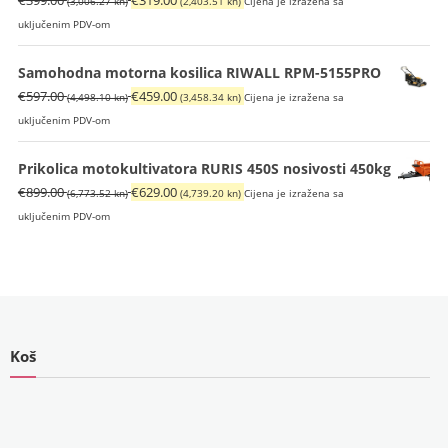
(3,006.27 kn)
(2,403.51 kn)
Cijena je izražena sa
cijena
cijena
uključenim PDV-om
bila
je:
je:
€319.00
Samohodna motorna kosilica RIWALL RPM-5155PRO
€399.00
(2,403.51
Izvorna
Trenutna
€
597.00
€
459.00
(4,498.10 kn)
(3,458.34 kn)
Cijena je izražena sa
(3,006.27
kn).
cijena
cijena
uključenim PDV-om
kn).
bila
je:
je:
€459.00
Prikolica motokultivatora RURIS 450S nosivosti 450kg
€597.00
(3,458.34
Izvorna
Trenutna
€
899.00
€
629.00
(6,773.52 kn)
(4,739.20 kn)
Cijena je izražena sa
(4,498.10
kn).
cijena
cijena
uključenim PDV-om
kn).
bila
je:
je:
€629.00
€899.00
(4,739.20
(6,773.52
kn).
kn).
Koš