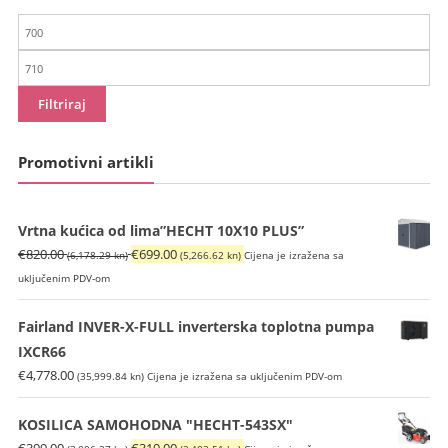
Min
cijena
Maks
cijena
Filtriraj
Promotivni artikli
Vrtna kućica od lima”HECHT 10X10 PLUS”
Izvorna
Trenutna
€
820.00
€
699.00
(6,178.29 kn)
(5,266.62 kn)
Cijena je izražena sa
cijena
cijena
uključenim PDV-om
bila
je:
je:
€699.00
Fairland INVER-X-FULL inverterska toplotna pumpa
€820.00
(5,266.62
IXCR66
(6,178.29
kn).
€
4,778.00
(35,999.84 kn)
Cijena je izražena sa uključenim PDV-om
kn).
KOSILICA SAMOHODNA "HECHT-543SX"
Izvorna
Trenutna
€
399.00
€
319.00