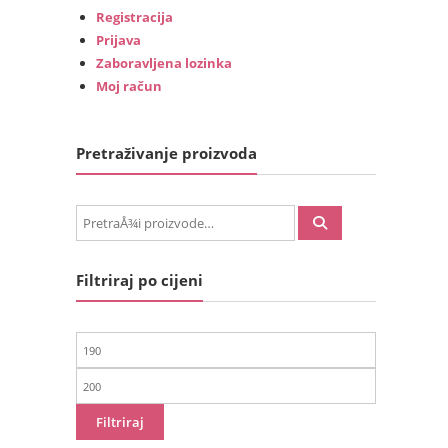
Registracija
Prijava
Zaboravljena lozinka
Moj račun
Pretraživanje proizvoda
PretraÅ¾i:
Filtriraj po cijeni
Min
cijena
Maks
cijena
Filtriraj