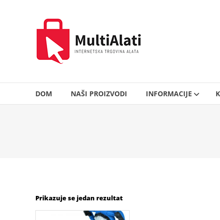
Skip
to
MultiAlati
content
–
Internetska
trgovina
alata
DOM
NAŠI PROIZVODI
INFORMACIJE
K
Prikazuje se jedan rezultat