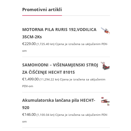
Promotivni artikli
MOTORNA PILA RURIS 192,VODILICA
35CM-2Ks
€
229.00
(1,725.40 kn)
Cijena je izražena sa uključenim PDV-
om
SAMOHODNI – VIŠENAMJENSKI STROJ
ZA ČIŠĆENJE HECHT 8101S
€
1,499.00
(11,294.22 kn)
Cijena je izražena sa uključenim
PDV-om
Akumulatorska lančana pila HECHT-
920
€
146.00
(1,100.04 kn)
Cijena je izražena sa uključenim PDV-
om