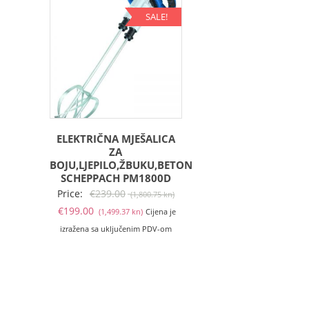
SALE!
ELEKTRIČNA MJEŠALICA
ZA
BOJU,LJEPILO,ŽBUKU,BETON
SCHEPPACH PM1800D
Izvorna
Price:
€
239.00
(1,800.75 kn)
Trenutna
cijena
€
199.00
(1,499.37 kn)
Cijena je
cijena
bila
izražena sa uključenim PDV-om
je:
je:
€199.00
€239.00
(1,499.37
(1,800.75
kn).
kn).