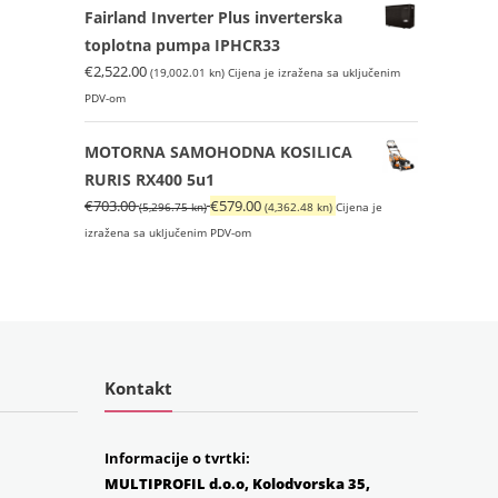
Fairland Inverter Plus inverterska
toplotna pumpa IPHCR33
€
2,522.00
(19,002.01 kn)
Cijena je izražena sa uključenim
PDV-om
MOTORNA SAMOHODNA KOSILICA
RURIS RX400 5u1
Izvorna
Trenutna
€
703.00
€
579.00
(5,296.75 kn)
(4,362.48 kn)
Cijena je
cijena
cijena
izražena sa uključenim PDV-om
bila
je:
je:
€579.00
€703.00
(4,362.48
(5,296.75
kn).
kn).
Kontakt
Informacije o tvrtki:
MULTIPROFIL d.o.o, Kolodvorska 35,