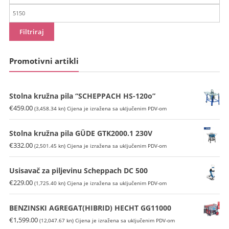
cijena
Maks
cijena
Filtriraj
Promotivni artikli
Stolna kružna pila “SCHEPPACH HS-120o”
€
459.00
(3,458.34 kn)
Cijena je izražena sa uključenim PDV-om
Stolna kružna pila GÜDE GTK2000.1 230V
€
332.00
(2,501.45 kn)
Cijena je izražena sa uključenim PDV-om
Usisavač za piljevinu Scheppach DC 500
€
229.00
(1,725.40 kn)
Cijena je izražena sa uključenim PDV-om
BENZINSKI AGREGAT(HIBRID) HECHT GG11000
€
1,599.00
(12,047.67 kn)
Cijena je izražena sa uključenim PDV-om