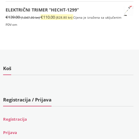
ELEKTRIČNI TRIMER “HECHT-1299”
Izvorna
Trenutna
€
139.00
€
110.00
(1,047.30 kn)
(828.80 kn)
Cijena je izražena sa uključenim
cijena
cijena
PDV-om
bila
je:
je:
€110.00
€139.00
(828.80
(1,047.30
kn).
kn).
Koš
Registracija / Prijava
Registracija
Prijava