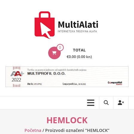
Skip
to
content
MultiAlati
0
TOTAL
–
€0.00 (0.00 kn)
Internetska
trgovina
alata
HEMLOCK
Početna
/ Proizvodi označeni “HEMLOCK”