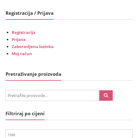
Registracija / Prijava
Registracija
Prijava
Zaboravljena lozinka
Moj račun
Pretraživanje proizvoda
PretraÅ¾i:
Filtriraj po cijeni
Min