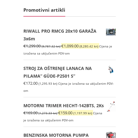
Promotivni artikli
RIWALL PRO RMCG 20x10 GARAŽA
3x6m
Izvorna
Trenutna
€
1,299.00
€
1,099.00
(9,787.32 kn)
(8,280.42 kn)
Cijena je
cijena
cijena
izražena sa uključenim PDV-om
bila
je:
je:
€1,099.00
STROJ ZA OŠTRENJE LANACA NA
€1,299.00
(8,280.42
PILAMA” GÜDE-P2501 S”
(9,787.32
kn).
€
172.00
(1,295.93 kn)
Cijena je izražena sa uključenim PDV-
kn).
om
MOTORNI TRIMER HECHT-142BTS, 2Ks
Izvorna
Trenutna
€
169.00
€
159.00
(1,273.33 kn)
(1,197.99 kn)
Cijena
cijena
cijena
je izražena sa uključenim PDV-om
bila
je:
je:
€159.00
BENZINSKA MOTORNA PUMPA