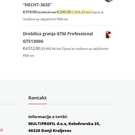
€169.00
(1,197.99
“HECHT-3635”
(1,273.33
kn).
Izvorna
Trenutna
€
318.00
€
249.00
(2,395.97 kn)
(1,876.09 kn)
Cijena je
kn).
cijena
cijena
izražena sa uključenim PDV-om
bila
je:
je:
€249.00
Drobilica granja GTM Professional
€318.00
(1,876.09
GTS1300G
(2,395.97
kn).
€
4,512.00
(33,995.66 kn)
Cijena je izražena sa uključenim
kn).
PDV-om
Kontakt
Informacije o tvrtki:
MULTIPROFIL d.o.o, Kolodvorska 35,
ja
40320 Donji Kraljevec