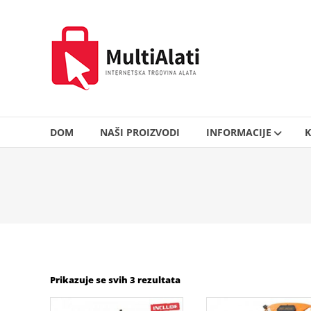
Skip
to
MultiAlati
content
–
Internetska
trgovina
alata
DOM
NAŠI PROIZVODI
INFORMACIJE
K
Prikazuje se svih 3 rezultata