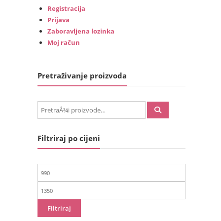
Registracija
Prijava
Zaboravljena lozinka
Moj račun
Pretraživanje proizvoda
PretraÅ¾i:
Filtriraj po cijeni
Min
cijena
Maks
cijena
Filtriraj