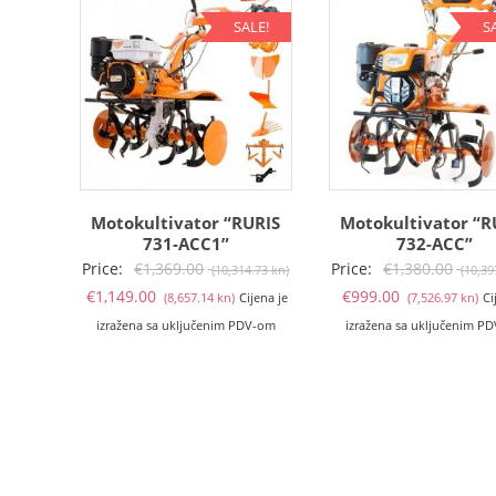
SALE!
S
Motokultivator “RURIS
Motokultivator “R
731-ACC1”
732-ACC”
Izvorna
Price:
€
1,369.00
Price:
€
1,380.00
(10,314.73 kn)
(10,39
Trenutna
cijena
Tr
€
1,149.00
€
999.00
(8,657.14 kn)
Cijena je
(7,526.97 kn)
Ci
cijena
bila
ci
izražena sa uključenim PDV-om
izražena sa uključenim P
je:
je:
je:
€1,149.00
€1,369.00
€9
(8,657.14
(10,314.73
(7
kn).
kn).
kn