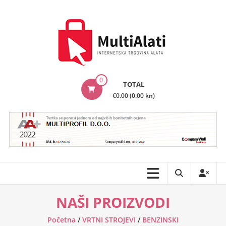
Skip
to
content
MultiAlati
0
TOTAL
–
€0.00 (0.00 kn)
Internetska
trgovina
alata
NAŠI PROIZVODI
Početna
/
VRTNI STROJEVI
/
BENZINSKI