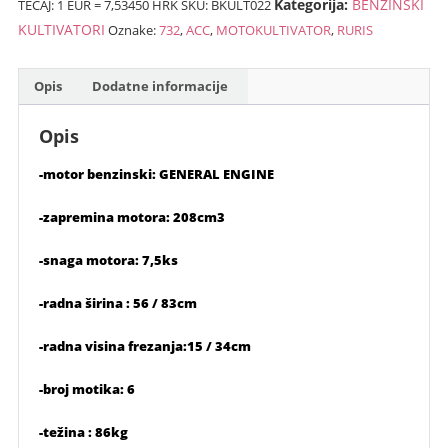
Kategorija:
BENZINSKI
TEČAJ: 1 EUR = 7,53450 HRK
SKU:
BKULT022
ACC”
kn).
količina
KULTIVATORI
Oznake:
732
,
ACC
,
MOTOKULTIVATOR
,
RURIS
Opis
Dodatne informacije
Opis
-motor benzinski: GENERAL ENGINE
-zapremina motora: 208cm3
-snaga motora: 7,5ks
-radna širina : 56 / 83cm
-radna visina frezanja:15 / 34cm
-broj motika: 6
-težina : 86kg