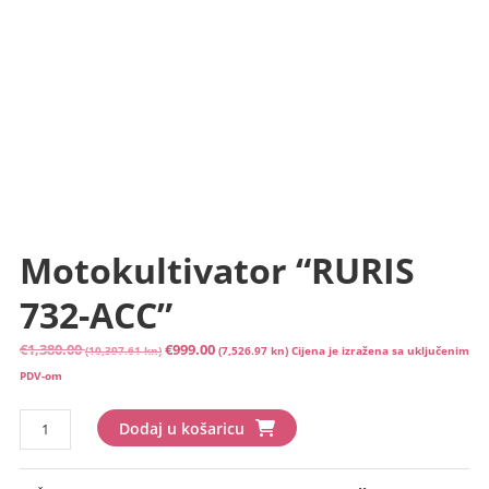
Motokultivator “RURIS
732-ACC”
Izvorna
Trenutna
€
1,380.00
€
999.00
(10,397.61 kn)
(7,526.97 kn)
Cijena je izražena sa uključenim
cijena
cijena
PDV-om
bila
je:
Motokultivator
je:
€999.00
Dodaj u košaricu
“RURIS
€1,380.00
(7,526.97
732-
(10,397.61
kn).