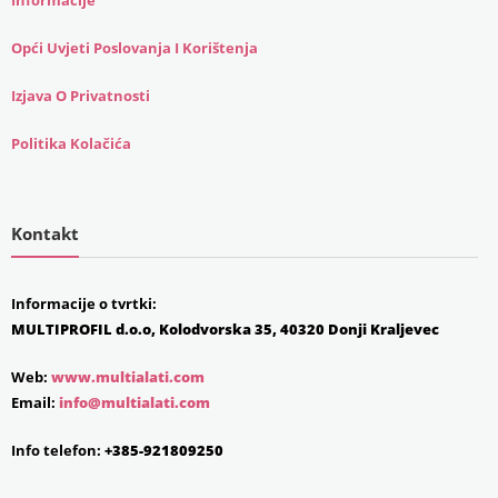
Opći Uvjeti Poslovanja I Korištenja
Izjava O Privatnosti
Politika Kolačića
Kontakt
Informacije o tvrtki:
MULTIPROFIL d.o.o, Kolodvorska 35, 40320 Donji Kraljevec
Web:
www.multialati.com
Email:
info@multialati.com
Info telefon:
+385-921809250