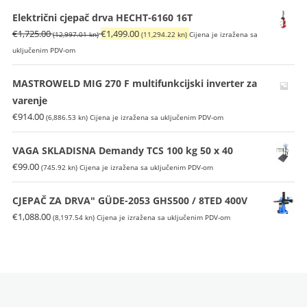
je:
€129.00
Električni cjepač drva HECHT-6160 16T
€149.00
(971.95
Izvorna
Trenutna
€
1,725.00
€
1,499.00
(12,997.01 kn)
(11,294.22 kn)
Cijena je izražena sa
(1,122.64
kn).
cijena
cijena
uključenim PDV-om
kn).
bila
je:
je:
€1,499.00
MASTROWELD MIG 270 F multifunkcijski inverter za
€1,725.00
(11,294.22
varenje
(12,997.01
kn).
€
914.00
(6,886.53 kn)
Cijena je izražena sa uključenim PDV-om
kn).
VAGA SKLADISNA Demandy TCS 100 kg 50 x 40
€
99.00
(745.92 kn)
Cijena je izražena sa uključenim PDV-om
CJEPAČ ZA DRVA" GÜDE-2053 GHS500 / 8TED 400V
€
1,088.00
(8,197.54 kn)
Cijena je izražena sa uključenim PDV-om