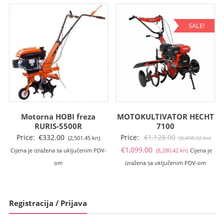
(1,122.64
(1,27
kn).
kn).
SALE!
Motorna HOBI freza
MOTOKULTIVATOR HECHT
RURIS-5500R
7100
Izv
Price:
€
332.00
Price:
€
1,128.00
(2,501.45 kn)
(8,498.92 kn)
Trenutna
cije
€
1,099.00
Cijena je izražena sa uključenim PDV-
(8,280.42 kn)
Cijena je
cijena
bila
om
izražena sa uključenim PDV-om
je:
je:
€1,099.00
€1,
(8,280.42
(8,4
Registracija / Prijava
kn).
kn).