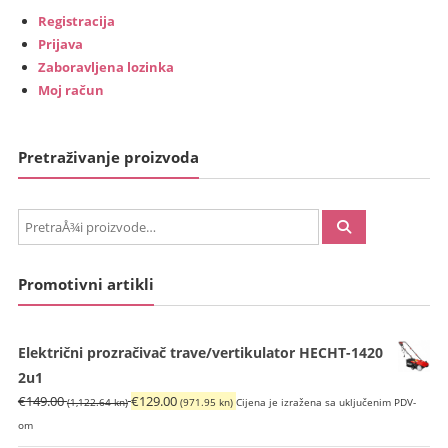
Registracija
Prijava
Zaboravljena lozinka
Moj račun
Pretraživanje proizvoda
PretraÅ¾i:
Promotivni artikli
Električni prozračivač trave/vertikulator HECHT-1420
2u1
Izvorna
Trenutna
€
149.00
€
129.00
(1,122.64 kn)
(971.95 kn)
Cijena je izražena sa uključenim PDV-
cijena
cijena
om
bila
je: