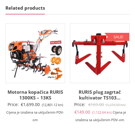
Related products
SALE!
Motorna kopačica RURIS
RURIS plug zagrtač
1300KS – 13KS
kultivator TS103…
Izvo
Price:
€
1,699.00
Price:
€
169.00
(12,801.12 kn)
(1,273.33 kn)
Trenutna
cije
€
149.00
Cijena je izražena sa uključenim PDV-
(1,122.64 kn)
Cijena je
cijena
bila
om
izražena sa uključenim PDV-om
je:
je:
€149.00
€169