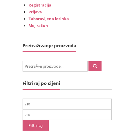
Registracija
Prijava
Zaboravljena lozinka
Moj račun
Pretraživanje proizvoda
PretraÅ¾i:
Filtriraj po cijeni
Min
cijena
Maks
cijena
Filtriraj