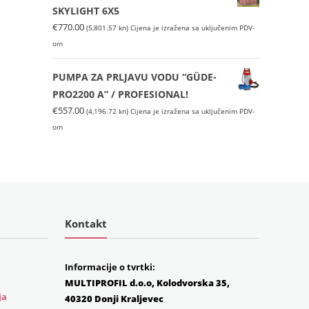
€1,099.00
(6,999.55
SKYLIGHT 6X5
(8,280.42
kn).
€
770.00
(5,801.57 kn)
Cijena je izražena sa uključenim PDV-
kn).
om
PUMPA ZA PRLJAVU VODU “GÜDE-
PRO2200 A” / PROFESIONAL!
€
557.00
(4,196.72 kn)
Cijena je izražena sa uključenim PDV-
om
Kontakt
Informacije o tvrtki:
MULTIPROFIL d.o.o, Kolodvorska 35,
ja
40320 Donji Kraljevec