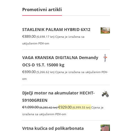
Promotivni artikli
STAKLENIK PALRAM HYBRID 6X12
€
889.00
(6,698.17 kn)
Cijena je izražena sa
uključenim PDV-om
VAGA KRANSKA DIGITALNA Demandy
OCS-D 15.T. 15000 kg
€
699.00
(5,266.62 kn)
Cijena je izražena sa uključenim PDV-
om
Dječji motor na akumulator HECHT-
59100GREEN
Izvorna
Trenutna
€
1,099.00
€
929.00
(8,280.42 kn)
(6,999.55 kn)
Cijena je
cijena
cijena
izražena sa uključenim PDV-om
bila
je:
je:
€929.00
Vrtna kućica od polikarbonata