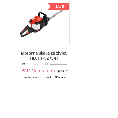
SALE!
Motorne škare za živicu
HECHT-92704T
Izvorna
Price:
€
299.00
(2,252.82 kn)
Trenutna
cijena
€
212.00
(1,597.31 kn)
Cijena je
cijena
bila
izražena sa uključenim PDV-om
je:
je:
€212.00
€299.00
(1,597.31
(2,252.82
kn).
kn).