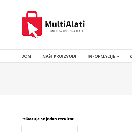
Skip
to
MultiAlati
content
–
Internetska
trgovina
alata
DOM
NAŠI PROIZVODI
INFORMACIJE
K
Prikazuje se jedan rezultat