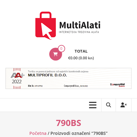
Skip
to
content
MultiAlati
0
TOTAL
–
€0.00 (0.00 kn)
Internetska
trgovina
alata
790BS
Početna
/ Proizvodi označeni “790BS”