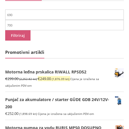
Min
cijena
Maks
cijena
Filtriraj
Promotivni artikli
Motorna leđna prskalica RIWALL RPSD52
Izvorna
Trenutna
€
299.00
€
249.00
(2,252.82 kn)
(1,876.09 kn)
Cijena je izražena sa
cijena
cijena
uključenim PDV-om
bila
je:
je:
€249.00
Punjač za akumulatore / starter GÜDE GDB 24V/12V-
€299.00
(1,876.09
200
(2,252.82
kn).
€
252.00
(1,898.69 kn)
Cijena je izražena sa uključenim PDV-om
kn).
Motorna pumpa za vodu RURIS MP50 DOSUPNO