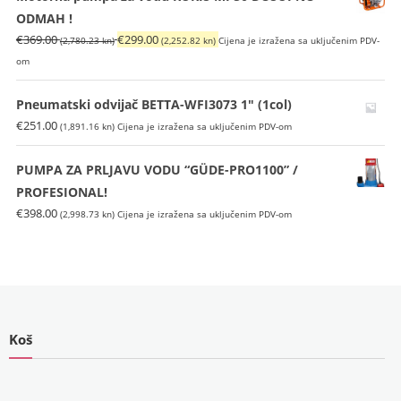
ODMAH !
Izvorna
Trenutna
€
369.00
€
299.00
(2,780.23 kn)
(2,252.82 kn)
Cijena je izražena sa uključenim PDV-
cijena
cijena
om
bila
je:
je:
€299.00
Pneumatski odvijač BETTA-WFI3073 1″ (1col)
€369.00
(2,252.82
€
251.00
(1,891.16 kn)
Cijena je izražena sa uključenim PDV-om
(2,780.23
kn).
kn).
PUMPA ZA PRLJAVU VODU “GÜDE-PRO1100” /
PROFESIONAL!
€
398.00
(2,998.73 kn)
Cijena je izražena sa uključenim PDV-om
Koš