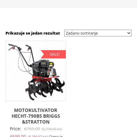
Prikazuje se jedan rezultat
SALE!
MOTOKULTIVATOR
HECHT-790BS BRIGGS
&STRATTON
Izvorna
Price:
€
769.00
(5,794.03 kn)
Trenutna
cijena
€
699.00
(5,266.62 kn)
Cijena je