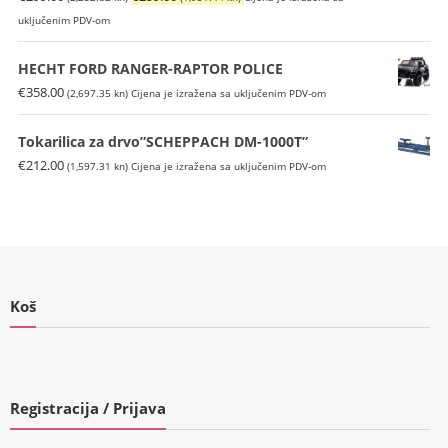
cijena
cijena
uključenim PDV-om
bila
je:
je:
€259.00
HECHT FORD RANGER-RAPTOR POLICE
€299.00
(1,951.44
€
358.00
(2,697.35 kn)
Cijena je izražena sa uključenim PDV-om
(2,252.82
kn).
kn).
Tokarilica za drvo”SCHEPPACH DM-1000T”
€
212.00
(1,597.31 kn)
Cijena je izražena sa uključenim PDV-om
Koš
Registracija / Prijava