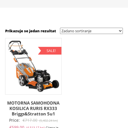
Prikazuje se jedan rezultat
SALE!
MOTORNA SAMOHODNA
KOSILICA RURIS RX333
Briggs&Stratton 5u1
Izvorna
Price:
€
717.00
(5,402.24 kn)
Trenutna
cijena
€
599.00
(4,513.17 kn)
Cijena je