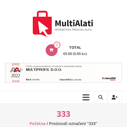
Skip
to
content
MultiAlati
0
TOTAL
–
€0.00 (0.00 kn)
Internetska
trgovina
alata
333
Početna
/ Proizvodi označeni “333”