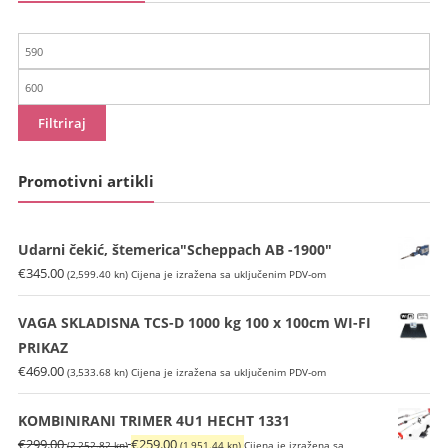
Min
cijena
Maks
cijena
Filtriraj
Promotivni artikli
Udarni čekić, štemerica"Scheppach AB -1900"
€
345.00
(2,599.40 kn)
Cijena je izražena sa uključenim PDV-om
VAGA SKLADISNA TCS-D 1000 kg 100 x 100cm WI-FI
PRIKAZ
€
469.00
(3,533.68 kn)
Cijena je izražena sa uključenim PDV-om
KOMBINIRANI TRIMER 4U1 HECHT 1331
Izvorna
Trenutna
€
299.00
€
259.00
(2,252.82 kn)
(1,951.44 kn)
Cijena je izražena sa