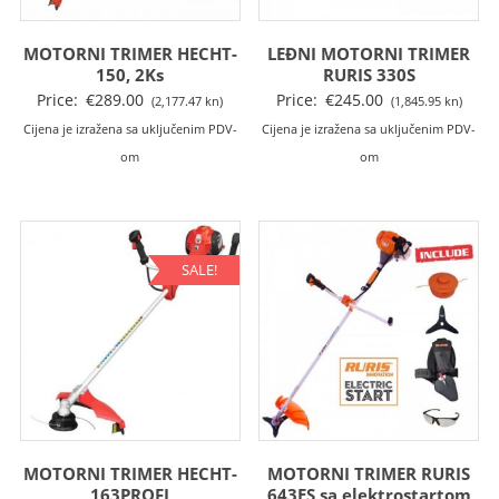
MOTORNI TRIMER HECHT-
LEĐNI MOTORNI TRIMER
150, 2Ks
RURIS 330S
Price:
€
289.00
Price:
€
245.00
(2,177.47 kn)
(1,845.95 kn)
Cijena je izražena sa uključenim PDV-
Cijena je izražena sa uključenim PDV-
om
om
SALE!
MOTORNI TRIMER HECHT-
MOTORNI TRIMER RURIS
163PROFI
643ES sa elektrostartom