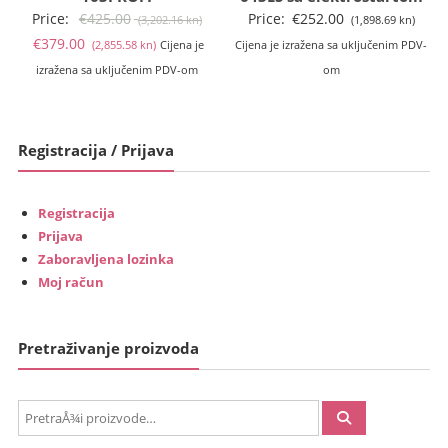
Izvorna
Price:
€
425.00
Price:
€
252.00
(3,202.16 kn)
(1,898.69 kn)
Trenutna
cijena
€
379.00
(2,855.58 kn)
Cijena je
Cijena je izražena sa uključenim PDV-
cijena
bila
izražena sa uključenim PDV-om
om
je:
je:
€379.00
€425.00
(2,855.58
(3,202.16
Registracija / Prijava
kn).
kn).
Registracija
Prijava
Zaboravljena lozinka
Moj račun
Pretraživanje proizvoda
PretraÅ¾i: