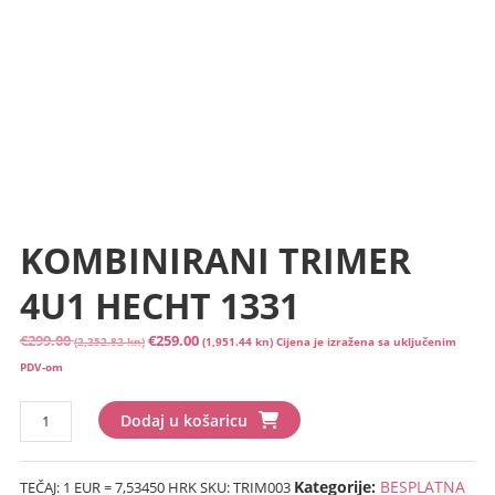
KOMBINIRANI TRIMER
4U1 HECHT 1331
Izvorna
Trenutna
€
299.00
€
259.00
(2,252.82 kn)
(1,951.44 kn)
Cijena je izražena sa uključenim
cijena
cijena
PDV-om
bila
je:
KOMBINIRANI
je:
€259.00
Dodaj u košaricu
TRIMER
€299.00
(1,951.44
4U1
(2,252.82
kn).
Kategorije:
BESPLATNA
TEČAJ: 1 EUR = 7,53450 HRK
SKU:
TRIM003
HECHT
kn).