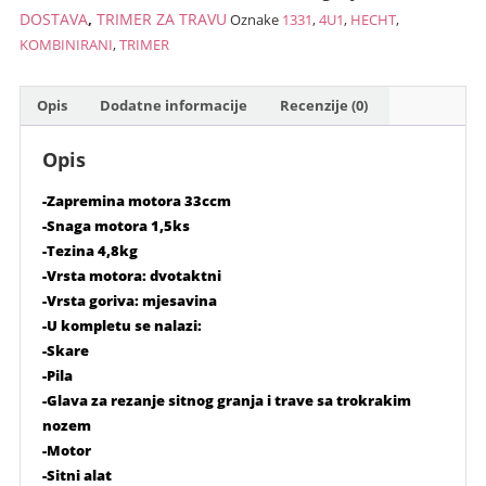
1331
DOSTAVA
,
TRIMER ZA TRAVU
Oznake
1331
,
4U1
,
HECHT
,
količina
KOMBINIRANI
,
TRIMER
Opis
Dodatne informacije
Recenzije (0)
Opis
-Zapremina motora 33ccm
-Snaga motora 1,5ks
-Tezina 4,8kg
-Vrsta motora: dvotaktni
-Vrsta goriva: mjesavina
-U kompletu se nalazi:
-Skare
-Pila
-Glava za rezanje sitnog granja i trave sa trokrakim
nozem
-Motor
-Sitni alat