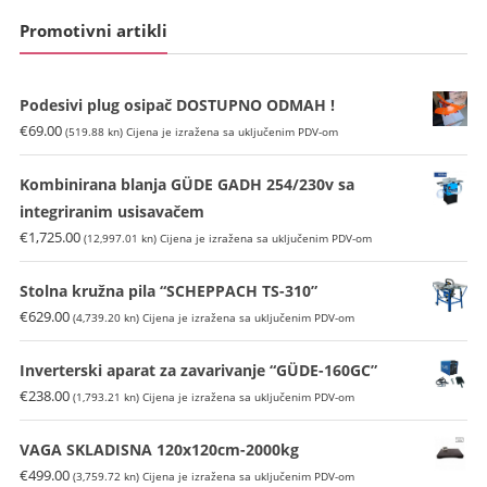
Promotivni artikli
Podesivi plug osipač DOSTUPNO ODMAH !
€
69.00
(519.88 kn)
Cijena je izražena sa uključenim PDV-om
Kombinirana blanja GÜDE GADH 254/230v sa
integriranim usisavačem
€
1,725.00
(12,997.01 kn)
Cijena je izražena sa uključenim PDV-om
Stolna kružna pila “SCHEPPACH TS-310”
€
629.00
(4,739.20 kn)
Cijena je izražena sa uključenim PDV-om
Inverterski aparat za zavarivanje “GÜDE-160GC”
€
238.00
(1,793.21 kn)
Cijena je izražena sa uključenim PDV-om
VAGA SKLADISNA 120x120cm-2000kg
€
499.00
(3,759.72 kn)
Cijena je izražena sa uključenim PDV-om