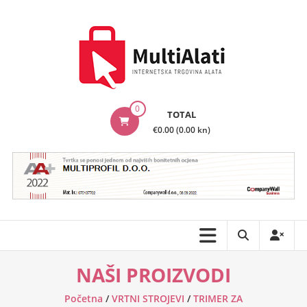
Skip
to
content
MultiAlati
0
TOTAL
–
€0.00 (0.00 kn)
Internetska
trgovina
alata
NAŠI PROIZVODI
Početna
/
VRTNI STROJEVI
/
TRIMER ZA