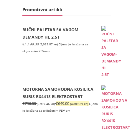
Promotivni artikli
RUČNI PALETAR SA VAGOM-
DEMANDY HL 2,5T
€
1,199.00
(9,033.87 kn)
Cijena je izražena sa
uključenim PDV-om
MOTORNA SAMOHODNA KOSILICA
RURIS RX441S ELEKTROSTART
Izvorna
Trenutna
€
796.00
€
649.00
(5,997.46 kn)
(4,889.89 kn)
Cijena
cijena
cijena
je izražena sa uključenim PDV-om
bila
je:
je:
€649.00
€796.00
(4,889.89