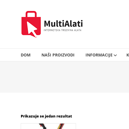
Skip
to
MultiAlati
content
–
Internetska
trgovina
alata
DOM
NAŠI PROIZVODI
INFORMACIJE
K
Prikazuje se jedan rezultat