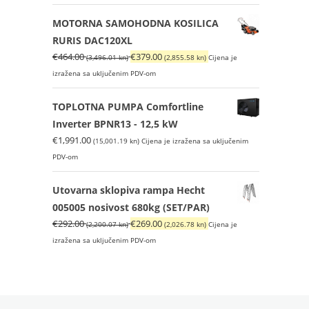
(5,997.46
kn).
MOTORNA SAMOHODNA KOSILICA
kn).
RURIS DAC120XL
Izvorna
Trenutna
€
464.00
€
379.00
(3,496.01 kn)
(2,855.58 kn)
Cijena je
cijena
cijena
izražena sa uključenim PDV-om
bila
je:
je:
€379.00
TOPLOTNA PUMPA Comfortline
€464.00
(2,855.58
Inverter BPNR13 - 12,5 kW
(3,496.01
kn).
€
1,991.00
(15,001.19 kn)
Cijena je izražena sa uključenim
kn).
PDV-om
Utovarna sklopiva rampa Hecht
005005 nosivost 680kg (SET/PAR)
Izvorna
Trenutna
€
292.00
€
269.00
(2,200.07 kn)
(2,026.78 kn)
Cijena je
cijena
cijena
izražena sa uključenim PDV-om
bila
je:
je:
€269.00
€292.00
(2,026.78
(2,200.07
kn).