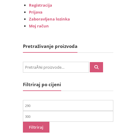
Registracija
Prijava
Zaboravljena lozinka
Moj račun
Pretraživanje proizvoda
PretraÅ¾i:
Filtriraj po cijeni
Min
cijena
Maks
cijena
Filtriraj