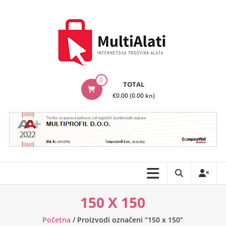
Skip
to
content
MultiAlati
0
TOTAL
–
€0.00 (0.00 kn)
Internetska
trgovina
alata
150 X 150
Početna
/ Proizvodi označeni “150 x 150”