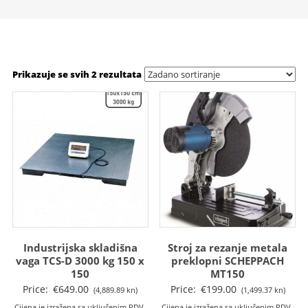
Prikazuje se svih 2 rezultata
Industrijska skladišna
Stroj za rezanje metala
vaga TCS-D 3000 kg 150 x
preklopni SCHEPPACH
150
MT150
Price:
€
649.00
Price:
€
199.00
(4,889.89 kn)
(1,499.37 kn)
Cijena je izražena sa uključenim PDV-
Cijena je izražena sa uključenim PDV-