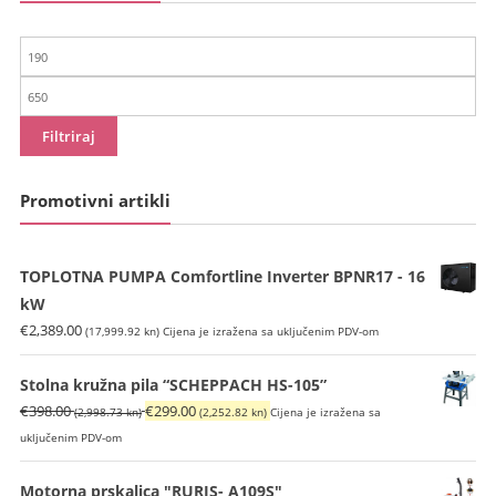
Min
cijena
Maks
cijena
Filtriraj
Promotivni artikli
TOPLOTNA PUMPA Comfortline Inverter BPNR17 - 16
kW
€
2,389.00
(17,999.92 kn)
Cijena je izražena sa uključenim PDV-om
Stolna kružna pila “SCHEPPACH HS-105”
Izvorna
Trenutna
€
398.00
€
299.00
(2,998.73 kn)
(2,252.82 kn)
Cijena je izražena sa
cijena
cijena
uključenim PDV-om
bila
je:
je:
€299.00
Motorna prskalica "RURIS- A109S"