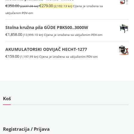
€398.00
(2,252.82
Izvorna
Trenutna
€
350.00
€
279.00
(2,637.08 kn)
(2,102.13 kn)
Cijena je izražena sa
(2,998.73
kn).
cijena
cijena
uključenim PDV-om
kn).
bila
je:
je:
€279.00
Stolna kružna pila GÜDE PBK500..3000W
€350.00
(2,102.13
€
1,858.00
(13,999.10 kn)
Cijena je izražena sa uključenim PDV-om
(2,637.08
kn).
kn).
AKUMULATORSKI ODVIJAČ HECHT-1277
€
159.00
(1,197.99 kn)
Cijena je izražena sa uključenim PDV-om
Koš
Registracija / Prijava