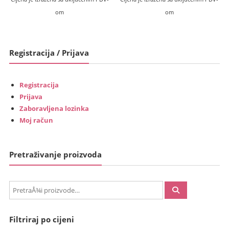
om
om
Registracija / Prijava
Registracija
Prijava
Zaboravljena lozinka
Moj račun
Pretraživanje proizvoda
PretraÅ¾i:
Filtriraj po cijeni