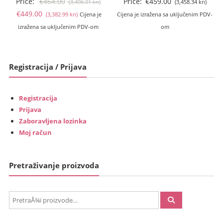
Izvorna
Price:
€
464.00
Price:
€
459.00
(3,496.01 kn)
(3,458.34 kn)
Trenutna
cijena
€
449.00
(3,382.99 kn)
Cijena je
Cijena je izražena sa uključenim PDV-
cijena
bila
izražena sa uključenim PDV-om
om
je:
je:
€449.00
€464.00
(3,382.99
(3,496.01
Registracija / Prijava
kn).
kn).
Registracija
Prijava
Zaboravljena lozinka
Moj račun
Pretraživanje proizvoda
PretraÅ¾i: