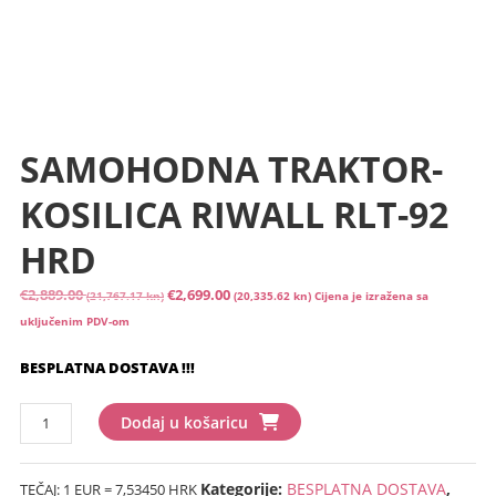
SAMOHODNA TRAKTOR-
KOSILICA RIWALL RLT-92
HRD
Izvorna
Trenutna
€
2,889.00
€
2,699.00
(21,767.17 kn)
(20,335.62 kn)
Cijena je izražena sa
cijena
cijena
uključenim PDV-om
bila
je:
BESPLATNA DOSTAVA !!!
je:
€2,699.00
€2,889.00
(20,335.62
SAMOHODNA
(21,767.17
kn).
Dodaj u košaricu
TRAKTOR-
kn).
KOSILICA
Kategorije:
BESPLATNA DOSTAVA
,
TEČAJ: 1 EUR = 7,53450 HRK
RIWALL