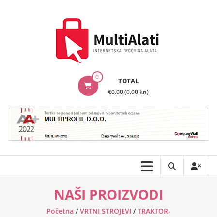
Skip
to
content
MultiAlati
0
TOTAL
–
€0.00 (0.00 kn)
Internetska
trgovina
alata
NAŠI PROIZVODI
Početna
/
VRTNI STROJEVI
/
TRAKTOR-