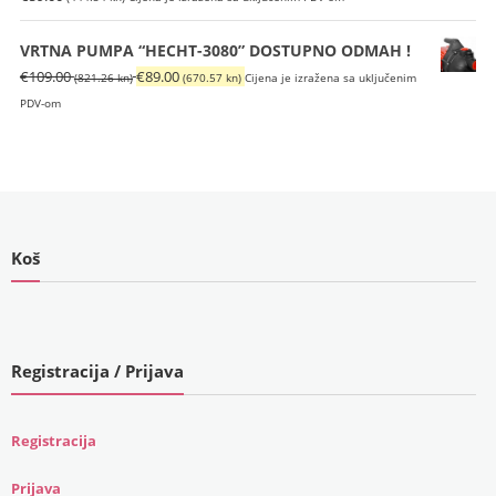
kn).
VRTNA PUMPA “HECHT-3080” DOSTUPNO ODMAH !
Izvorna
Trenutna
€
109.00
€
89.00
(821.26 kn)
(670.57 kn)
Cijena je izražena sa uključenim
cijena
cijena
PDV-om
bila
je:
je:
€89.00
€109.00
(670.57
(821.26
kn).
kn).
Koš
Registracija / Prijava
Registracija
Prijava