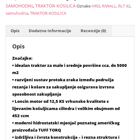
RLT-
SAMOHODNI
,
TRAKTOR-KOSILICA
Oznake
HRD
,
RIWALL
,
RLT 92
,
92
samohodna
,
TRAKTOR-KOSILICA
HRD
količina
Opis
Dodatne informacije
Recenzije (0)
Opis
Značajke:
• idealan traktor za male i srednje površine cca. do 5000
m2
• razvijeni sustav protoka zraka između područja
rezanja i košare za sakupljanje osigurava izvrsnu
sposobnost sakupljanja
• Loncin motor od 12,5 KS vrhunske kvalitete s
lijevanim košuljicama cilindra i velikim obujmom od
452 ccm
• moderni hidrostatski mjenjač poznatog američkog
proizvođača TUFF TORQ
• izdržljiva i čvrsta konstrukcija – i rezna struktura i