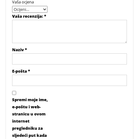
Vaša ocjena
Vaša recenzija:
*
Naziv
*
E-pošta
*
Spremi moje ime,
e-poštu i web-
stranicu u ovom
internet
pregledniku za
sljedeći put kada