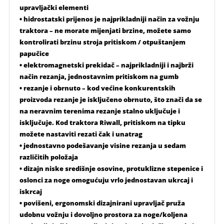
upravljački elementi
• hidrostatski prijenos je najprikladniji način za vožnju
traktora – ne morate mijenjati brzine, možete samo
kontrolirati brzinu stroja pritiskom / otpuštanjem
papučice
• elektromagnetski prekidač – najprikladniji i najbrži
način rezanja, jednostavnim pritiskom na gumb
• rezanje i obrnuto – kod većine konkurentskih
proizvoda rezanje je isključeno obrnuto, što znači da se
na neravnim terenima rezanje stalno uključuje i
isključuje. Kod traktora Riwall, pritiskom na tipku
možete nastaviti rezati čak i unatrag
• jednostavno podešavanje visine rezanja u sedam
različitih položaja
• dizajn niske središnje osovine, protuklizne stepenice i
oslonci za noge omogućuju vrlo jednostavan ukrcaj i
iskrcaj
• povišeni, ergonomski dizajnirani upravljač pruža
udobnu vožnju i dovoljno prostora za noge/koljena