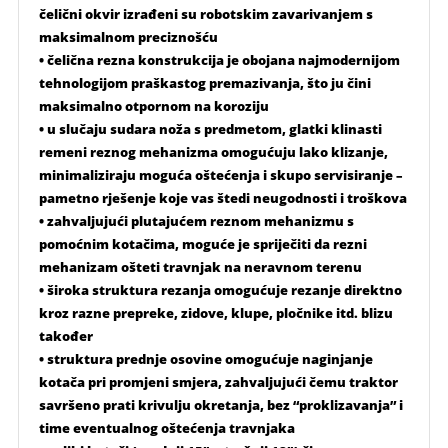
čelični okvir izrađeni su robotskim zavarivanjem s
maksimalnom preciznošću
• čelična rezna konstrukcija je obojana najmodernijom
tehnologijom praškastog premazivanja, što ju čini
maksimalno otpornom na koroziju
• u slučaju sudara noža s predmetom, glatki klinasti
remeni reznog mehanizma omogućuju lako klizanje,
minimaliziraju moguća oštećenja i skupo servisiranje –
pametno rješenje koje vas štedi neugodnosti i troškova
• zahvaljujući plutajućem reznom mehanizmu s
pomoćnim kotačima, moguće je spriječiti da rezni
mehanizam ošteti travnjak na neravnom terenu
• široka struktura rezanja omogućuje rezanje direktno
kroz razne prepreke, zidove, klupe, pločnike itd. blizu
također
• struktura prednje osovine omogućuje naginjanje
kotača pri promjeni smjera, zahvaljujući čemu traktor
savršeno prati krivulju okretanja, bez “proklizavanja” i
time eventualnog oštećenja travnjaka