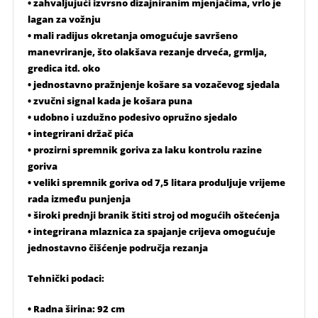
• zahvaljujući izvrsno dizajniranim mjenjačima, vrlo je
lagan za vožnju
• mali radijus okretanja omogućuje savršeno
manevriranje, što olakšava rezanje drveća, grmlja,
gredica itd. oko
• jednostavno pražnjenje košare sa vozačevog sjedala
• zvučni signal kada je košara puna
• udobno i uzdužno podesivo opružno sjedalo
• integrirani držač pića
• prozirni spremnik goriva za laku kontrolu razine
goriva
• veliki spremnik goriva od 7,5 litara produljuje vrijeme
rada između punjenja
• široki prednji branik štiti stroj od mogućih oštećenja
• integrirana mlaznica za spajanje crijeva omogućuje
jednostavno čišćenje područja rezanja
Tehnički podaci:
• Radna širina: 92 cm