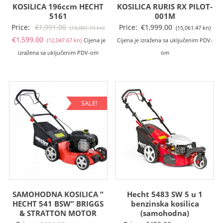
KOSILICA 196ccm HECHT
KOSILICA RURIS RX PILOT-
5161
001M
Izvorna
Price:
€
1,991.00
Price:
€
1,999.00
(15,001.19 kn)
(15,061.47 kn)
Trenutna
cijena
€
1,599.00
(12,047.67 kn)
Cijena je
Cijena je izražena sa uključenim PDV-
cijena
bila
izražena sa uključenim PDV-om
om
je:
je:
€1,599.00
€1,991.00
(12,047.67
(15,001.19
kn).
kn).
SALE!
SAMOHODNA KOSILICA ”
Hecht 5483 SW 5 u 1
HECHT 541 BSW” BRIGGS
benzinska kosilica
& STRATTON MOTOR
(samohodna)