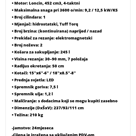
• Motor: Loncin, 452 cm3, 4-taktni
• Maksimalna snaga pri 3600 o/min: 9,2 / 12,5 kW/KS
• Broj cilindara: 1
• Mjenjač: hidrostatski, Tuff Torq
• Broj brzina: (kontinuirana) naprijed / nazad
• Prekidač za rezanje: elektromagnetski
• Broj noževa: 2
• Košara za sakupljanje: 245 l
• Visina rezanja: 30–90 mm, 7 položaja
• Radijus okretanja: 50 cm
• Kotači: 15″x6″-6″ / 18″x8.5″-8″
• Prednja svjetla: LED
• Spremnik goriva: 7,5 l
• Spremnik ulja: 1,2 l
• Malčiranje: s dodacima koji se mogu kupiti zasebno
• Dimenzije (DxŠxV): 237/93/111 cm
• Težina: 210 kg
-Jamstvo: 24mjeseca
-Cijena je izražena sa uključenim PDV-om