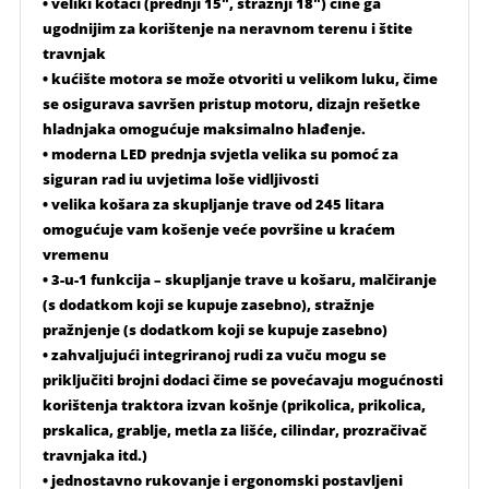
• veliki kotači (prednji 15″, stražnji 18″) čine ga
ugodnijim za korištenje na neravnom terenu i štite
travnjak
• kućište motora se može otvoriti u velikom luku, čime
se osigurava savršen pristup motoru, dizajn rešetke
hladnjaka omogućuje maksimalno hlađenje.
• moderna LED prednja svjetla velika su pomoć za
siguran rad iu uvjetima loše vidljivosti
• velika košara za skupljanje trave od 245 litara
omogućuje vam košenje veće površine u kraćem
vremenu
• 3-u-1 funkcija – skupljanje trave u košaru, malčiranje
(s dodatkom koji se kupuje zasebno), stražnje
pražnjenje (s dodatkom koji se kupuje zasebno)
• zahvaljujući integriranoj rudi za vuču mogu se
priključiti brojni dodaci čime se povećavaju mogućnosti
korištenja traktora izvan košnje (prikolica, prikolica,
prskalica, grablje, metla za lišće, cilindar, prozračivač
travnjaka itd.)
• jednostavno rukovanje i ergonomski postavljeni