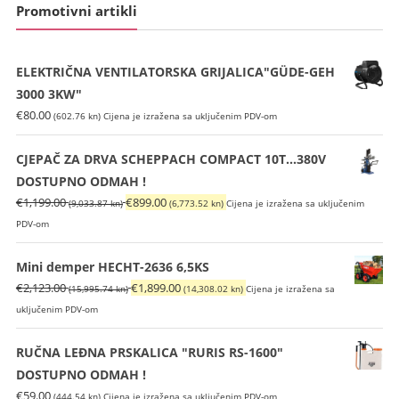
Promotivni artikli
ELEKTRIČNA VENTILATORSKA GRIJALICA"GÜDE-GEH
3000 3KW"
€
80.00
(602.76 kn)
Cijena je izražena sa uključenim PDV-om
CJEPAČ ZA DRVA SCHEPPACH COMPACT 10T...380V
DOSTUPNO ODMAH !
Izvorna
Trenutna
€
1,199.00
€
899.00
(9,033.87 kn)
(6,773.52 kn)
Cijena je izražena sa uključenim
cijena
cijena
PDV-om
bila
je:
je:
€899.00
Mini demper HECHT-2636 6,5KS
€1,199.00
(6,773.52
Izvorna
Trenutna
€
2,123.00
€
1,899.00
(15,995.74 kn)
(14,308.02 kn)
Cijena je izražena sa
(9,033.87
kn).
cijena
cijena
uključenim PDV-om
kn).
bila
je:
je:
€1,899.00
RUČNA LEĐNA PRSKALICA "RURIS RS-1600"
€2,123.00
(14,308.02
DOSTUPNO ODMAH !
(15,995.74
kn).
€
59.00
(444.54 kn)
Cijena je izražena sa uključenim PDV-om