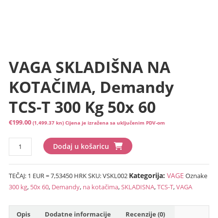
VAGA SKLADIŠNA NA
KOTAČIMA, Demandy
TCS-T 300 Kg 50x 60
€
199.00
(1,499.37 kn)
Cijena je izražena sa uključenim PDV-om
VAGA
Dodaj u košaricu
SKLADIŠNA
NA
Kategorija:
VAGE
TEČAJ: 1 EUR = 7,53450 HRK
SKU:
VSKL002
Oznake
KOTAČIMA,
300 kg
,
50x 60
,
Demandy
,
na kotačima
,
SKLADISNA
,
TCS-T
,
VAGA
Demandy
TCS-
T
Opis
Dodatne informacije
Recenzije (0)