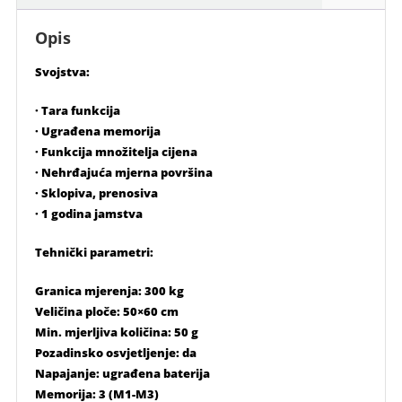
300
kg
Opis
50x
60
Svojstva:
količina
· Tara funkcija
· Ugrađena memorija
· Funkcija množitelja cijena
· Nehrđajuća mjerna površina
· Sklopiva, prenosiva
· 1 godina jamstva
Tehnički parametri:
Granica mjerenja: 300 kg
Veličina ploče: 50×60 cm
Min. mjerljiva količina: 50 g
Pozadinsko osvjetljenje: da
Napajanje: ugrađena baterija
Memorija: 3 (M1-M3)