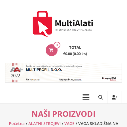
Skip
to
content
MultiAlati
0
TOTAL
–
€0.00 (0.00 kn)
Internetska
trgovina
alata
NAŠI PROIZVODI
Početna
/
ALATNI STROJEVI
/
VAGE
/ VAGA SKLADIŠNA NA