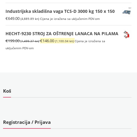
kn).
bila
je:
je:
€529.00
Industrijska skladišna vaga TCS-D 3000 kg 150 x 150
€649.00
(3,985.75
€
649.00
(4,889.89 kn)
Cijena je izražena sa uključenim PDV-om
(4,889.89
kn).
kn).
HECHT-9230 STROJ ZA OŠTRENJE LANACA NA PILAMA
Izvorna
Trenutna
€
199.00
€
146.00
(1,499.37 kn)
(1,100.04 kn)
Cijena je izražena sa
cijena
cijena
uključenim PDV-om
bila
je:
je:
€146.00
€199.00
(1,100.04
(1,499.37
kn).
kn).
Koš
Registracija / Prijava