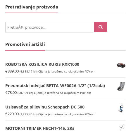
Pretraživanje proizvoda
PretraÅ¾i:
Promotivni artikli
ROBOTSKA KOSILICA RURIS RXR1000
€
889.00
(6,698.17 kn)
Cijena je izražena sa uključenim PDV-om
Pneumatski odvijač BETTA-WF002A 1/2″ (1/2cola)
€
78.00
(587.69 kn)
Cijena je izražena sa uključenim PDV-om
Usisavač za piljevinu Scheppach DC 500
€
229.00
(1,725.40 kn)
Cijena je izražena sa uključenim PDV-om
MOTORNI TRIMER HECHT-145, 2Ks