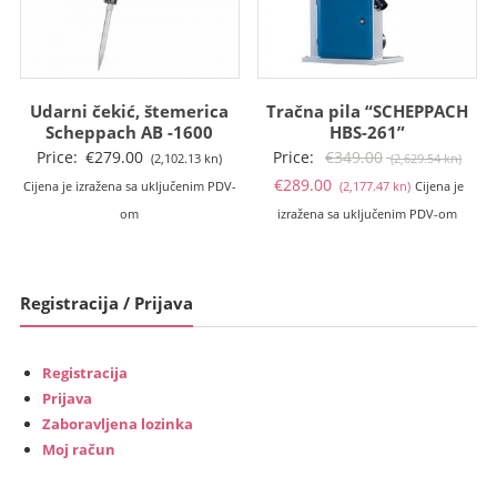
Udarni čekić, štemerica
Tračna pila “SCHEPPACH
Scheppach AB -1600
HBS-261”
Izvo
Price:
€
279.00
Price:
€
349.00
(2,102.13 kn)
(2,629.54 kn)
Trenutna
cije
€
289.00
Cijena je izražena sa uključenim PDV-
(2,177.47 kn)
Cijena je
cijena
bila
om
izražena sa uključenim PDV-om
je:
je:
€289.00
€349
(2,177.47
(2,62
Registracija / Prijava
kn).
kn).
Registracija
Prijava
Zaboravljena lozinka
Moj račun