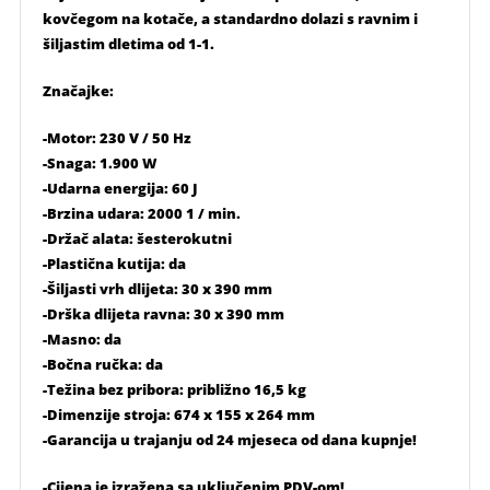
kovčegom na kotače, a standardno dolazi s ravnim i
šiljastim dletima od 1-1.
Značajke:
-Motor: 230 V / 50 Hz
-Snaga: 1.900 W
-Udarna energija: 60 J
-Brzina udara: 2000 1 / min.
-Držač alata: šesterokutni
-Plastična kutija: da
-Šiljasti vrh dlijeta: 30 x 390 mm
-Drška dlijeta ravna: 30 x 390 mm
-Masno: da
-Bočna ručka: da
-Težina bez pribora: približno 16,5 kg
-Dimenzije stroja: 674 x 155 x 264 mm
-Garancija u trajanju od 24 mjeseca od dana kupnje!
-Cijena je izražena sa uključenim PDV-om!