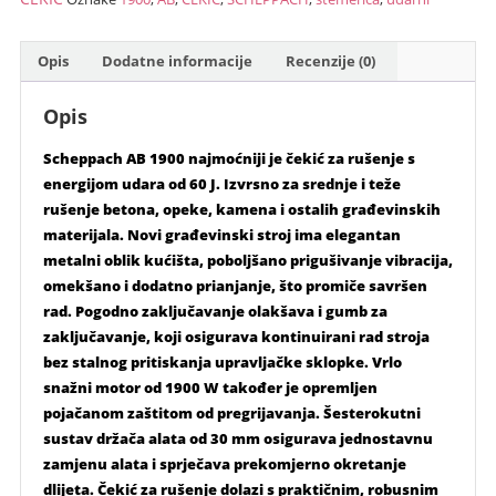
količina
Opis
Dodatne informacije
Recenzije (0)
Opis
Scheppach AB 1900 najmoćniji je čekić za rušenje s
energijom udara od 60 J. Izvrsno za srednje i teže
rušenje betona, opeke, kamena i ostalih građevinskih
materijala. Novi građevinski stroj ima elegantan
metalni oblik kućišta, poboljšano prigušivanje vibracija,
omekšano i dodatno prianjanje, što promiče savršen
rad. Pogodno zaključavanje olakšava i gumb za
zaključavanje, koji osigurava kontinuirani rad stroja
bez stalnog pritiskanja upravljačke sklopke. Vrlo
snažni motor od 1900 W također je opremljen
pojačanom zaštitom od pregrijavanja. Šesterokutni
sustav držača alata od 30 mm osigurava jednostavnu
zamjenu alata i sprječava prekomjerno okretanje
dlijeta. Čekić za rušenje dolazi s praktičnim, robusnim