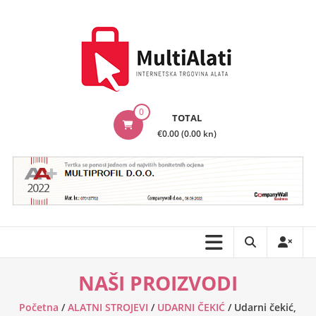
Skip
to
content
MultiAlati
0
TOTAL
–
€0.00 (0.00 kn)
Internetska
trgovina
alata
NAŠI PROIZVODI
Početna
/
ALATNI STROJEVI
/
UDARNI ČEKIĆ
/ Udarni čekić,