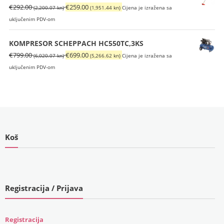
Izvorna
Trenutna
€
292.00
€
259.00
(2,200.07 kn)
(1,951.44 kn)
Cijena je izražena sa
cijena
cijena
uključenim PDV-om
bila
je:
je:
€259.00
KOMPRESOR SCHEPPACH HC550TC,3KS
€292.00
(1,951.44
Izvorna
Trenutna
€
799.00
€
699.00
(6,020.07 kn)
(5,266.62 kn)
Cijena je izražena sa
(2,200.07
kn).
cijena
cijena
uključenim PDV-om
kn).
bila
je:
je:
€699.00
€799.00
(5,266.62
(6,020.07
kn).
kn).
Koš
Registracija / Prijava
Registracija