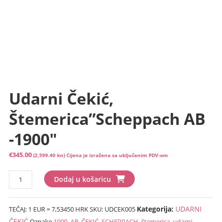
Udarni Čekić,
Štemerica”Scheppach AB
-1900″
€
345.00
(2,599.40 kn)
Cijena je izražena sa uključenim PDV-om
Udarni
Dodaj u košaricu
čekić,
štemerica"Scheppach
Kategorija:
UDARNI
TEČAJ: 1 EUR = 7,53450 HRK
SKU:
UDCEK005
AB
-1900"
ČEKIĆ
Oznake
1900
,
AB
,
ČEKIĆ
,
SCHEPPACH
,
štemerica
,
udarni