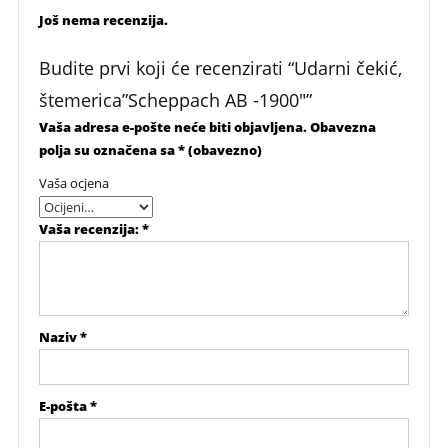
Još nema recenzija.
Budite prvi koji će recenzirati “Udarni čekić,
štemerica”Scheppach AB -1900″”
Vaša adresa e-pošte neće biti objavljena.
Obavezna
polja su označena sa
* (obavezno)
Vaša ocjena
Vaša recenzija:
*
Naziv
*
E-pošta
*