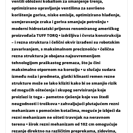
ventili obloženi kobaltom za smanjenje trenja,
optimizirano upravljanje ventilima za savršeno
korištenje goriva, niske emisije, optimizirano hlađenje,
usmjeravanje zraka i goriva smanjuje potrošnju •
moderni hidrostatski prijenos renomiranog američkog
proizvođača TUFF TORQ • izdržljiva i čvrsta konstrukcija
– i rezna struktura i čelični okvir izrađeni su robotskim
zavarivanjem, s maksimalnom preciznošću • čelična
rezna struktura je obojana najsuvremenijom
tehnologijom praškastog premaza, što ju čini
maksimalno otpornom na koroziju • u slučaju sudara
između noža i predmeta, glatki klinasti remen rezne
strukture može se lako kliziti kako bi se smanjio rizik
od mogućih oštećenja i skupog servisiranja koje
proizlazi iz toga – pametno rješenje koje vas štedi
neugodnosti i troškova • zahvaljujući plutajućem rezni
mehanizam s pomoćnim kotačima, moguće je izbjeći da
rezni mehanizam ne ošteti travnjak na neravnom
terenu • širok rezni mehanizam od 102 cm omogućuje
rezanje direktno na različitim preprekama, zidovima,