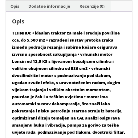
TWIN
Opis
Dodatne informacije
Recenzije (0)
količina
Opis
TEHNIKA: • idealan traktor za male i srednje površine
cca. do 5.500 m2 • razrađeni sustav protoka zraka
između područja rezanja i sabirne košare osigurava
izvrsnu sposobnost sakupljanja • vrhunski motor
Loncin od 12,5 KS s lijevanom košuljicom cilindra i
velikim obujmom cilindra od 586 cm3 • vrhunski
dvocilindrični motor s podmazivanje pod tlakom,
ugodan zvučni efekt, s uravnoteženim radom, dugim
vijekom trajanja i velikim okretnim momentom,
pouzdan je čak i u teškim uvjetima • motor ima
automatski sustav dekompresije, što znači lako
pokretanje i nisku potrošnju startne struje iz baterije,
optimizirani dizajn temeljen na CAE analizi osigurava
smanjenu buku i vibracije, pumpa za gorivo za teške
uvjete rada, podmazivanje pod tlakom, dvostruki filtar,