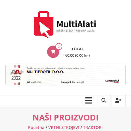
Skip
to
content
MultiAlati
0
TOTAL
–
€0.00 (0.00 kn)
Internetska
trgovina
alata
NAŠI PROIZVODI
Početna
/
VRTNI STROJEVI
/
TRAKTOR-