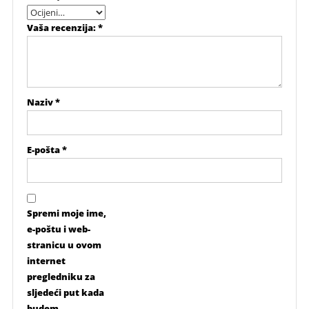
Vaša recenzija:
*
Naziv
*
E-pošta
*
Spremi moje ime,
e-poštu i web-
stranicu u ovom
internet
pregledniku za
sljedeći put kada
budem