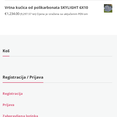
bila
je:
je:
€169.00
Vrtna kućica od polikarbonata SKYLIGHT 6X10
€199.00
(1,273.33
€
1,234.00
(9,297.57 kn)
Cijena je izražena sa uključenim PDV-om
(1,499.37
kn).
kn).
Koš
Registracija / Prijava
Registracija
Prijava
Zaboravljena lozinka