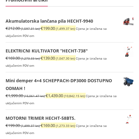
Akumulatorska lančana pila HECHT-9940
Izvorna
Trenutna
€
212.00
€
199.00
(1,597.31 kn)
(1,499.37 kn)
Cijena je izražena sa
cijena
cijena
uključenim PDV-om
bila
je:
je:
€199.00
ELEKTRICNI KULTIVATOR “HECHT-738"
€212.00
(1,499.37
Izvorna
Trenutna
€
169.00
€
139.00
(1,273.33 kn)
(1,047.30 kn)
Cijena je izražena sa
(1,597.31
kn).
cijena
cijena
uključenim PDV-om
kn).
bila
je:
je:
€139.00
Mini demper 4×4 SCHEPPACH-DP3000 DOSTUPNO
€169.00
(1,047.30
ODMAH !
(1,273.33
kn).
Izvorna
Trenutna
€
1,999.00
€
1,439.00
(15,061.47 kn)
(10,842.15 kn)
Cijena je izražena sa
kn).
cijena
cijena
uključenim PDV-om
bila
je:
je:
€1,439.00
MOTORNI TRIMER HECHT-58BTS.
€1,999.00
(10,842.15
Izvorna
Trenutna
€
199.00
€
169.00
(1,499.37 kn)
(1,273.33 kn)
Cijena je izražena sa
(15,061.47
kn).
cijena
cijena
uključenim PDV-om
kn).