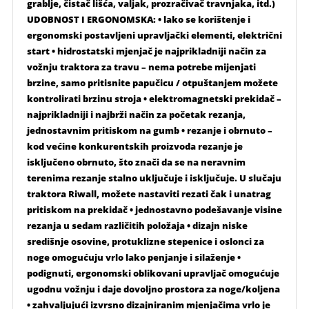
grablje, čistač lišća, valjak, prozračivač travnjaka, itd.)
UDOBNOST I ERGONOMSKA: • lako se korištenje i
ergonomski postavljeni upravljački elementi, električni
start • hidrostatski mjenjač je najprikladniji način za
vožnju traktora za travu – nema potrebe mijenjati
brzine, samo pritisnite papučicu / otpuštanjem možete
kontrolirati brzinu stroja • elektromagnetski prekidač –
najprikladniji i najbrži način za početak rezanja,
jednostavnim pritiskom na gumb • rezanje i obrnuto –
kod većine konkurentskih proizvoda rezanje je
isključeno obrnuto, što znači da se na neravnim
terenima rezanje stalno uključuje i isključuje. U slučaju
traktora Riwall, možete nastaviti rezati čak i unatrag
pritiskom na prekidač • jednostavno podešavanje visine
rezanja u sedam različitih položaja • dizajn niske
središnje osovine, protuklizne stepenice i oslonci za
noge omogućuju vrlo lako penjanje i silaženje •
podignuti, ergonomski oblikovani upravljač omogućuje
ugodnu vožnju i daje dovoljno prostora za noge/koljena
• zahvaljujući izvrsno dizajniranim mjenjačima vrlo je