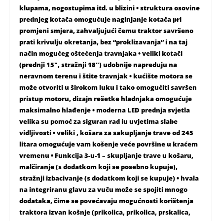
klupama, nogostupima itd. u blizini • struktura osovine
prednjeg kotača omogućuje naginjanje kotača pri
promjeni smjera, zahvaljujući čemu traktor savršeno
prati krivulju okretanja, bez “proklizavanja” i na taj
način mogućeg oštećenja travnjaka • veliki kotači
(prednji 15″, stražnji 18″) udobnije napreduju na
neravnom terenu i štite travnjak • kućište motora se
može otvoriti u širokom luku i tako omogućiti savršen
pristup motoru, dizajn rešetke hladnjaka omogućuje
maksimalno hlađenje • moderna LED prednja svjetla
velika su pomoć za siguran rad iu uvjetima slabe
vidljivosti • veliki , košara za sakupljanje trave od 245
litara omogućuje vam košenje veće površine u kraćem
vremenu • Funkcija 3-u-1 – skupljanje trave u košaru,
malčiranje (s dodatkom koji se posebno kupuje),
stražnji izbacivanje (s dodatkom koji se kupuje) • hvala
na integriranu glavu za vuču može se spojiti mnogo
dodataka, čime se povećavaju mogućnosti korištenja
traktora izvan košnje (prikolica, prikolica, prskalica,