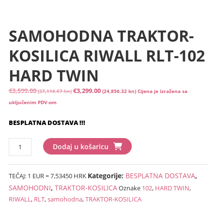
SAMOHODNA TRAKTOR-
KOSILICA RIWALL RLT-102
HARD TWIN
Izvorna
Trenutna
€
3,599.00
€
3,299.00
(27,116.67 kn)
(24,856.32 kn)
Cijena je izražena sa
cijena
cijena
uključenim PDV-om
bila
je:
BESPLATNA DOSTAVA !!!
je:
€3,299.00
€3,599.00
(24,856.32
SAMOHODNA
(27,116.67
kn).
Dodaj u košaricu
TRAKTOR-
kn).
KOSILICA
Kategorije:
BESPLATNA DOSTAVA
,
TEČAJ: 1 EUR = 7,53450 HRK
RIWALL
RLT-
SAMOHODNI
,
TRAKTOR-KOSILICA
Oznake
102
,
HARD TWIN
,
102
RIWALL
,
RLT
,
samohodna
,
TRAKTOR-KOSILICA
HARD