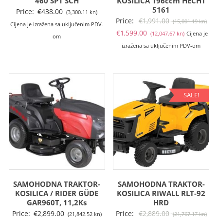
460 SP1 SCH
KOSILICA 196ccm HECHT
5161
Price:
€
438.00
(3,300.11 kn)
Izv
Price:
€
1,991.00
(15,001.19 kn)
Cijena je izražena sa uključenim PDV-
Trenutna
cij
€
1,599.00
(12,047.67 kn)
Cijena je
om
cijena
bil
izražena sa uključenim PDV-om
je:
je:
€1,599.00
€1,
(12,047.67
(15
kn).
kn).
SALE!
SAMOHODNA TRAKTOR-
SAMOHODNA TRAKTOR-
KOSILICA / RIDER GÜDE
KOSILICA RIWALL RLT-92
GAR960T, 11,2Ks
HRD
Izv
Price:
€
2,899.00
Price:
€
2,889.00
(21,842.52 kn)
(21,767.17 kn)