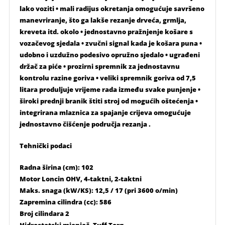
lako voziti • mali radijus okretanja omogućuje savršeno
manevriranje, što ga lakše rezanje drveća, grmlja,
kreveta itd. okolo • jednostavno pražnjenje košare s
vozačevog sjedala • zvučni signal kada je košara puna •
udobno i uzdužno podesivo opružno sjedalo • ugrađeni
držač za piće • prozirni spremnik za jednostavnu
kontrolu razine goriva • veliki spremnik goriva od 7,5
litara produljuje vrijeme rada između svake punjenje •
široki prednji branik štiti stroj od mogućih oštećenja •
integrirana mlaznica za spajanje crijeva omogućuje
jednostavno čišćenje područja rezanja .
Tehnički podaci
Radna širina (cm): 102
Motor Loncin OHV, 4-taktni, 2-taktni
Maks. snaga (kW/KS): 12,5 / 17 (pri 3600 o/min)
Zapremina cilindra (cc): 586
Broj cilindara 2