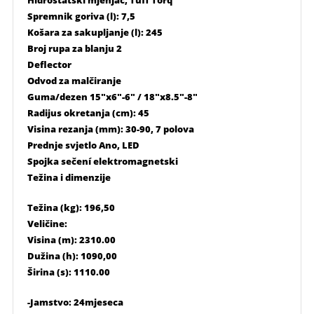
Hidrostatski mjenjač, ​​Tuff Torq
Spremnik goriva (l): 7,5
Košara za sakupljanje (l): 245
Broj rupa za blanju 2
Deflector
Odvod za malčiranje
Guma/dezen 15″x6″-6″ / 18″x8.5″-8″
Radijus okretanja (cm): 45
Visina rezanja (mm): 30-90, 7 polova
Prednje svjetlo Ano, LED
Spojka sečení elektromagnetski
Težina i dimenzije
Težina (kg): 196,50
Veličine:
Visina (m): 2310.00
Dužina (h): 1090,00
Širina (s): 1110.00
-Jamstvo: 24mjeseca