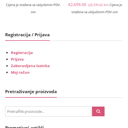
Trenutna
cij
€
2,699.00
Cijena je izražena sa uključenim PDV-
(20,335.62 kn)
Cijena je
cijena
bil
om
izražena sa uključenim PDV-om
je:
je:
€2,699.00
€2,
(20,335.62
(21
Registracija / Prijava
kn).
kn).
Registracija
Prijava
Zaboravljena lozinka
Moj račun
Pretraživanje proizvoda
PretraÅ¾i:
Promotivni artikli