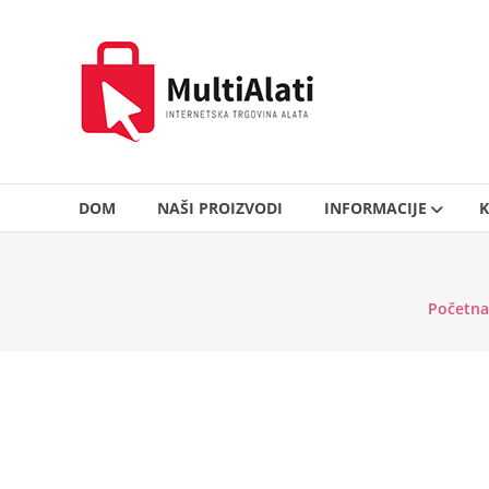
Skip
to
MultiAlati
content
–
Internetska
trgovina
alata
DOM
NAŠI PROIZVODI
INFORMACIJE
K
Početna