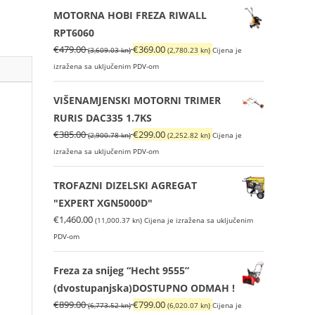
je:
€209.00
MOTORNA HOBI FREZA RIWALL
€279.00
(1,574.71
RPT6060
(2,102.13
kn).
Izvorna
Trenutna
€
479.00
€
369.00
(3,609.03 kn)
(2,780.23 kn)
Cijena je
kn).
cijena
cijena
izražena sa uključenim PDV-om
bila
je:
je:
€369.00
VIŠENAMJENSKI MOTORNI TRIMER
€479.00
(2,780.23
RURIS DAC335 1.7KS
(3,609.03
kn).
Izvorna
Trenutna
€
385.00
€
299.00
(2,900.78 kn)
(2,252.82 kn)
Cijena je
kn).
cijena
cijena
izražena sa uključenim PDV-om
bila
je:
je:
€299.00
TROFAZNI DIZELSKI AGREGAT
€385.00
(2,252.82
"EXPERT XGN5000D"
(2,900.78
kn).
€
1,460.00
(11,000.37 kn)
Cijena je izražena sa uključenim
kn).
PDV-om
Freza za snijeg “Hecht 9555”
(dvostupanjska)DOSTUPNO ODMAH !
Izvorna
Trenutna
€
899.00
€
799.00
(6,773.52 kn)
(6,020.07 kn)
Cijena je