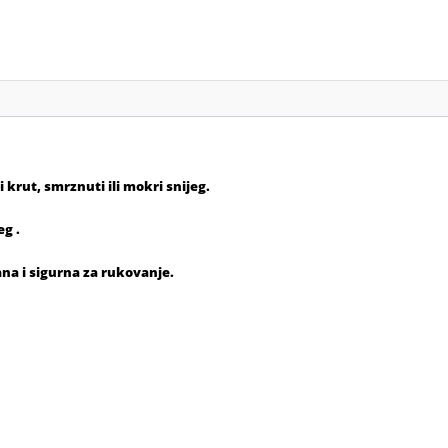
 krut, smrznuti ili mokri snijeg.
eg .
ana i sigurna za rukovanje.