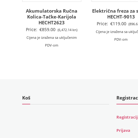
Akumulatorska Ručna
Električna freza za 
Kolica-Tačke-Karijola
HECHT-9013
HECHT2623
Price:
€
119.00
(896.6
Price:
€
859.00
(6,472.14 kn)
Cijena je izražena sa uklj
Cijena je izražena sa uključenim
PDV-om
PDV-om
Koš
Registrac
Registraci
Prijava