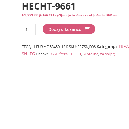
HECHT-9661
€
1,221.00
(9,199.62 kn)
Cijena je izražena sa uključenim PDV-om
Motorna
Dodaj u košaricu
freza
za
Kategorija:
FREZ
TEČAJ: 1 EUR = 7,53450 HRK
SKU:
FRZSNJ006
snijeg
HECHT-
SNIJEG
Oznake
9661
,
freza
,
HECHT
,
Motorna
,
za snijeg
9661
količina