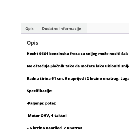
Opis
Dodatne informacije
Opis
Hecht 9661 benzinska freza za snijeg može nositi čak i
Ne oštećuje pločnik tako da možete lako ukloniti snij
Radna širina 61 cm, 6 naprijed i 2 brzine unatrag. Lag
Specifikacije:
-Paljenje: potez
-Motor OHV, 4-taktni
– 6 brzina naprijed, 2 unatrag