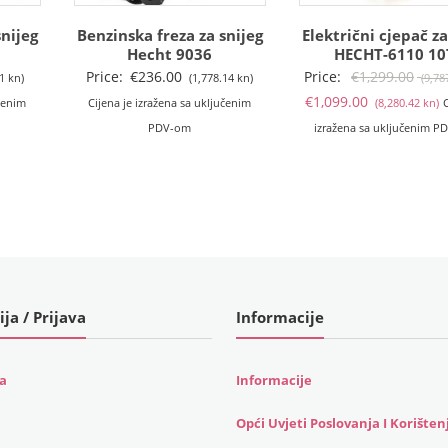
snijeg
Benzinska freza za snijeg
Električni cjepač z
Hecht 9036
HECHT-6110 10
Price:
€
236.00
Price:
€
1,299.00
1 kn)
(1,778.14 kn)
(9,78
T
€
1,099.00
učenim
Cijena je izražena sa uključenim
(8,280.42 kn)
C
c
PDV-om
izražena sa uključenim P
j
€
(
k
ija / Prijava
Informacije
ja
Informacije
Opći Uvjeti Poslovanja I Korišten