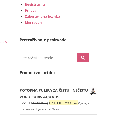
Registracija
Prijava
Zaboravljena lozinka
Moj račun
Pretraživanje proizvoda
A ZA
PretraÅ¾i:
Promotivni artikli
POTOPNA PUMPA ZA ČISTU i NEČISTU
VODU RURIS AQUA 35
Izvorna
Trenutna
€
279.00
€
209.00
(2,102.13 kn)
(1,574.71 kn)
Cijena je
cijena
cijena
izražena sa uključenim PDV-om
bila
je: