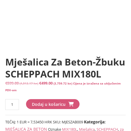
Mješalica Za Beton-Žbuku
SCHEPPACH MIX180L
Izvorna
Trenutna
€
599.00
€
499.00
(4,513.17 kn)
(3,759.72 kn)
Cijena je izražena sa uključenim
cijena
cijena
PDV-om
bila
je:
Mješalica
je:
€499.00
Dodaj u košaricu
za
€599.00
(3,759.72
beton-
(4,513.17
kn).
Kategorija:
TEČAJ: 1 EUR = 7,53450 HRK
SKU:
MJESZAB009
žbuku
kn).
SCHEPPACH
MJEŠALICA ZA BETON
Oznake
MIX180L
,
Mješalica
,
SCHEPPACH
,
za