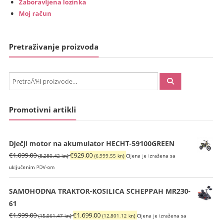
Zaboravljena lozinka
Moj račun
Pretraživanje proizvoda
PretraÅ¾i:
Promotivni artikli
Dječji motor na akumulator HECHT-59100GREEN
Izvorna
Trenutna
€
1,099.00
€
929.00
(8,280.42 kn)
(6,999.55 kn)
Cijena je izražena sa
cijena
cijena
uključenim PDV-om
bila
je:
je:
€929.00
SAMOHODNA TRAKTOR-KOSILICA SCHEPPAH MR230-
€1,099.00
(6,999.55
61
(8,280.42
kn).
Izvorna
Trenutna
€
1,999.00
€
1,699.00
(15,061.47 kn)
(12,801.12 kn)
Cijena je izražena sa