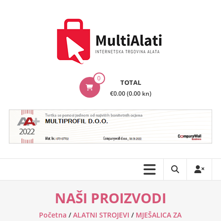
Skip
to
content
MultiAlati
0
TOTAL
–
€0.00 (0.00 kn)
Internetska
trgovina
alata
NAŠI PROIZVODI
Početna
/
ALATNI STROJEVI
/
MJEŠALICA ZA