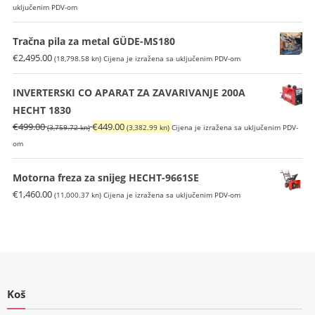
kn).
cijena
cijena
uključenim PDV-om
bila
je:
je:
€1,699.00
Tračna pila za metal GÜDE-MS180
€1,999.00
(12,801.12
€
2,495.00
(18,798.58 kn)
Cijena je izražena sa uključenim PDV-om
(15,061.47
kn).
kn).
INVERTERSKI CO APARAT ZA ZAVARIVANJE 200A
HECHT 1830
Izvorna
Trenutna
€
499.00
€
449.00
(3,759.72 kn)
(3,382.99 kn)
Cijena je izražena sa uključenim PDV-
cijena
cijena
om
bila
je:
je:
€449.00
Motorna freza za snijeg HECHT-9661SE
€499.00
(3,382.99
€
1,460.00
(11,000.37 kn)
Cijena je izražena sa uključenim PDV-om
(3,759.72
kn).
kn).
Koš