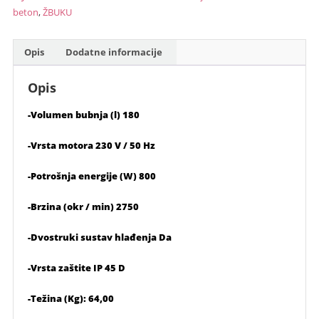
MIX180L
beton
,
ŽBUKU
količina
Opis
Dodatne informacije
Opis
-Volumen bubnja (l) 180
-Vrsta motora 230 V / 50 Hz
-Potrošnja energije (W) 800
-Brzina (okr / min) 2750
-Dvostruki sustav hlađenja Da
-Vrsta zaštite IP 45 D
-Težina (Kg): 64,00